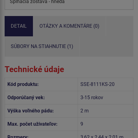
Šplhacia zostava - hnedá
DETAIL
OTÁZKY A KOMENTÁRE (0)
SÚBORY NA STIAHNUTIE (1)
Technické údaje
Kód produktu:
SSE-8111KS-20
Odporúčaný vek:
3-15 rokov
Výška voľného pádu:
2 m
Max. počet užívateľov:
9
Rozmery:
3,62 x 2,44 x 2,01 m