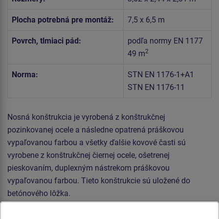
Plocha potrebná pre montáž:
7,5 x 6,5 m
Povrch, tlmiaci pád:
podľa normy EN 1177
2
49 m
Norma:
STN EN 1176-1+A1
STN EN 1176-11
Nosná konštrukcia je vyrobená z konštrukčnej
pozinkovanej ocele a následne opatrená práškovou
vypaľovanou farbou a všetky ďalšie kovové časti sú
vyrobene z konštrukčnej čiernej ocele, ošetrenej
pieskovaním, duplexným nástrekom práškovou
vypaľovanou farbou. Tieto konštrukcie sú uložené do
betónového lôžka.
Šplhacia sieť, rúčkovacia sieť, šplhacie lano a lanový rebrík