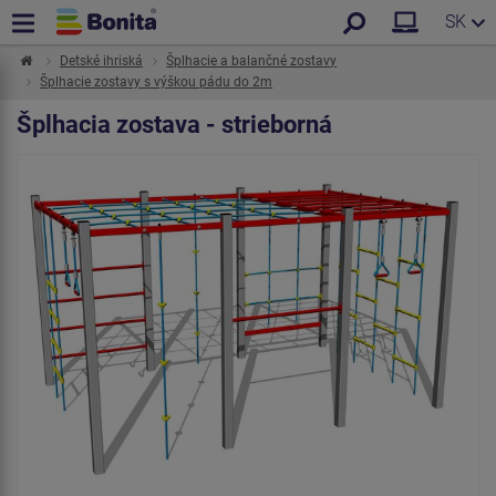
SK
Detské ihriská
Šplhacie a balančné zostavy
Šplhacie zostavy s výškou pádu do 2m
Šplhacia zostava - strieborná