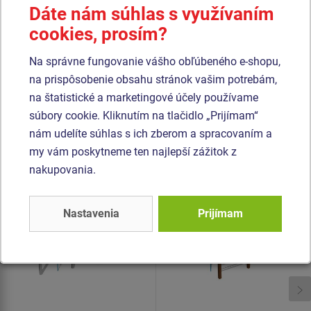
sú vyrobené z materiálu HERKULES (16 mm lana z
Dáte nám súhlas s využívaním
polypropylénu s vnútorným oceľovým jadrom) a sú
cookies, prosím?
spojené plastovými spojmi. Všetok spojovací materiál je
Na správne fungovanie vášho obľúbeného e-shopu,
pozinkovaný nebo nerezový.
na prispôsobenie obsahu stránok vašim potrebám,
na štatistické a marketingové účely používame
Podobný
tovar
súbory cookie. Kliknutím na tlačidlo „Prijímam“
nám udelíte súhlas s ich zberom a spracovaním a
Produkt - SSE-8111K-20
Produkt - SSE-8902K-20
my vám poskytneme ten najlepší zážitok z
Šplhacia zostava -
Šplhacia zostava -
nakupovania.
celokovová
celokovová
Novinka
Nastavenia
Prijímam