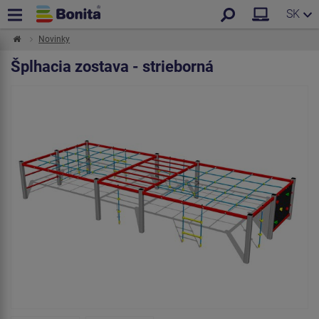
SK
Novinky
Šplhacia zostava - strieborná