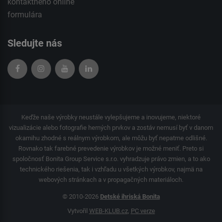
kontaktného
online
formulára
Sledujte nás
Keďže naše výrobky neustále vylepšujeme a inovujeme, niektoré
vizualizácie alebo fotografie herných prvkov a zostáv nemusí byť v danom
okamihu zhodné s reálnym výrobkom, ale môžu byť nepatrne odlišné.
Rovnako tak farebné prevedenie výrobkov je možné meniť. Preto si
spoločnosť Bonita Group Service s.r.o. vyhradzuje právo zmien, a to ako
technického riešenia, tak i vzhľadu u všetkých výrobkov, najmä na
webových stránkach a v propagačných materiáloch.
© 2010-2026
Detské ihriská Bonita
Vytvořil
WEB-KLUB.cz
,
PC verze