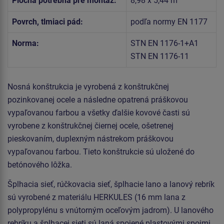
Plocha potrebná pre montáž:
8,98 x 5,44 m
Povrch, tlmiaci pád:
podľa normy EN 1177
Norma:
STN EN 1176-1+A1
STN EN 1176-11
Nosná konštrukcia je vyrobená z konštrukčnej
pozinkovanej ocele a následne opatrená práškovou
vypaľovanou farbou a všetky ďalšie kovové časti sú
vyrobene z konštrukčnej čiernej ocele, ošetrenej
pieskovaním, duplexným nástrekom práškovou
vypaľovanou farbou. Tieto konštrukcie sú uložené do
betónového lôžka.
Šplhacia sieť, rúčkovacia sieť, šplhacie lano a lanový rebrík
sú vyrobené z materiálu HERKULES (16 mm lana z
polypropylénu s vnútorným oceľovým jadrom). U lanového
rebríku a šplhacej sieti sú laná spojené plastovými spojmi.