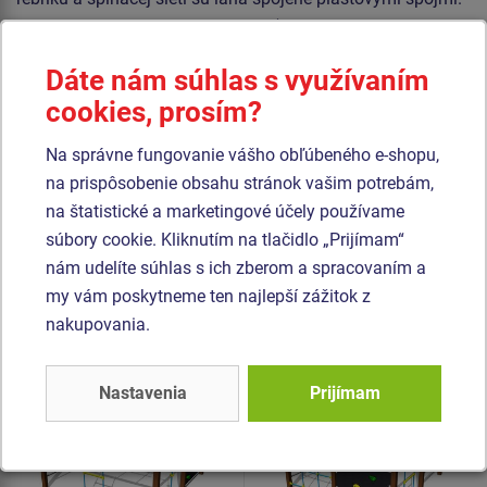
Lezecká stena je vyrobená z HPL (vysokotlakový laminát
opatřený protiskluzem, ktorý sa vyznačuje vysokou
Dáte nám súhlas s využívaním
farebnou stálosťou, odolnosťou proti poškriabaniu a
cookies, prosím?
odolnosťou proti vode). Horolezecké úchyty sú vyrobené z
polyesteru, to zaručuje dlhodobú životnosť, stálofarebnosť
Na správne fungovanie vášho obľúbeného e-shopu,
aj šetrný povrch pre kožu na rukách. Všetok spojovací
na prispôsobenie obsahu stránok vašim potrebám,
materiál je pozinkovaný nebo nerezový.
na štatistické a marketingové účely používame
súbory cookie. Kliknutím na tlačidlo „Prijímam“
Podobný
tovar
nám udelíte súhlas s ich zberom a spracovaním a
my vám poskytneme ten najlepší zážitok z
nakupovania.
Produkt - SSE-8704K-10
Produkt - SSE-8802K-10
Šplhacia zostava -
Šplhacia zostava -
celokovová
celokovová
Nastavenia
Prijímam
Novinka
Novinka