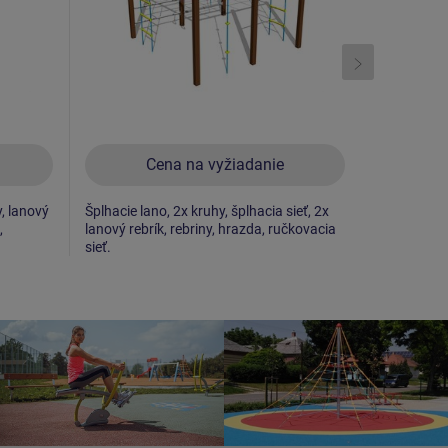
Cena na vyžiadanie
C
y, lanový
Šplhacie lano, 2x kruhy, šplhacia sieť, 2x
Rúčkovacia 
,
lanový rebrík, rebriny, hrazda, ručkovacia
tyč, rebriny
sieť.