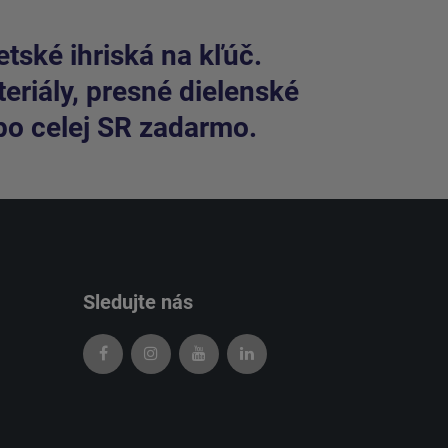
tské ihriská na kľúč.
riály, presné dielenské
po celej SR zadarmo.
Sledujte nás