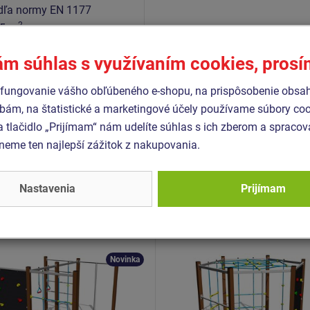
dľa normy EN 1177
2
,5 m
N EN 1176-1+A1
ám súhlas s využívaním cookies, pros
N EN 1176-11
fungovanie vášho obľúbeného e-shopu, na prispôsobenie obsa
bám, na štatistické a marketingové účely používame súbory coo
a tlačidlo „Prijímam“ nám udelíte súhlas s ich zberom a spraco
eme ten najlepší zážitok z nakupovania.
Podobný
tovar
Nastavenia
Prijímam
- SSE-8606K-20
Produkt - SSE-8702K-20
ia zostava - celokovová
Šplhacia zostava - celok
Novinka