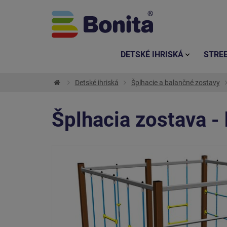
DETSKÉ IHRISKÁ
STRE
Detské ihriská
Šplhacie a balančné zostavy
Šplhacia zostava -