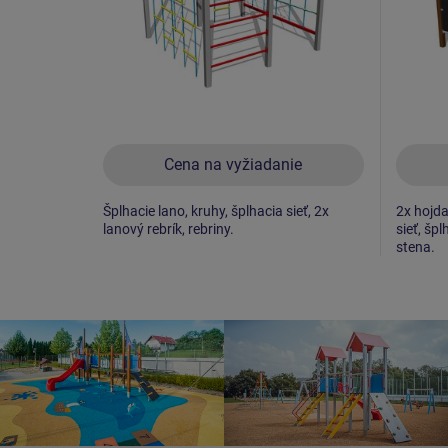
Cena na vyžiadanie
Šplhacie lano, kruhy, šplhacia sieť, 2x
2x hojda
lanový rebrík, rebriny.
sieť, špl
stena.