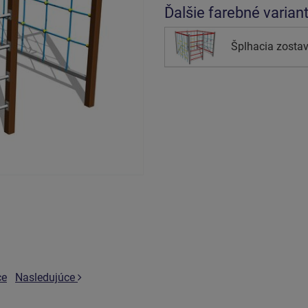
Ďalšie farebné varian
Šplhacia zostav
ce
Nasledujúce