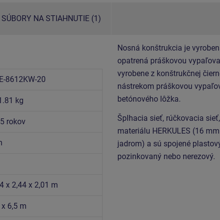
SÚBORY NA STIAHNUTIE (1)
Nosná konštrukcia je vyroben
opatrená práškovou vypaľovan
vyrobene z konštrukčnej čiern
E-8612KW-20
nástrekom práškovou vypaľov
betónového lôžka.
1.81 kg
Šplhacia sieť, rúčkovacia sieť
15 rokov
materiálu HERKULES (16 mm 
m
jadrom) a sú spojené plastový
pozinkovaný nebo nerezový.
4 x 2,44 x 2,01 m
 x 6,5 m