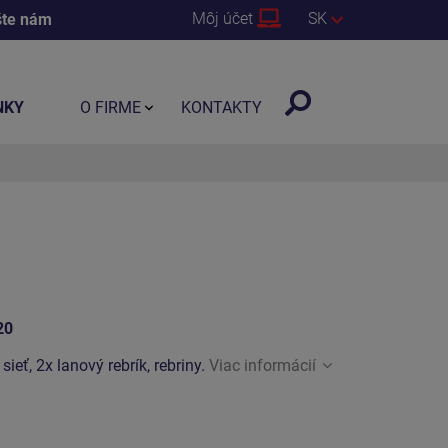
Môj účet
SK
šte nám
NKY
O FIRME
KONTAKTY
20
sieť, 2x lanový rebrík, rebriny.
Viac informácií