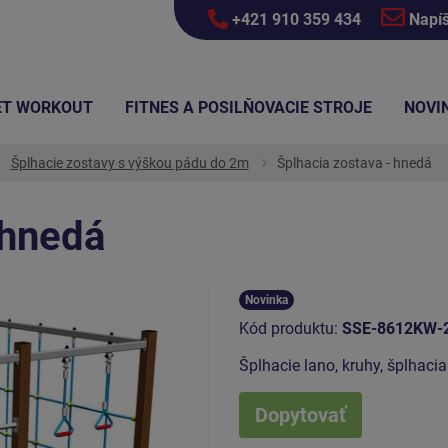
+421 910 359 434
Napí
ET WORKOUT
FITNES A POSILŇOVACIE STROJE
NOVI
Šplhacie zostavy s výškou pádu do 2m
Šplhacia zostava - hnedá
 hnedá
Novinka
Kód produktu:
SSE-8612KW-
Šplhacie lano, kruhy, šplhacia 
Dopytovať