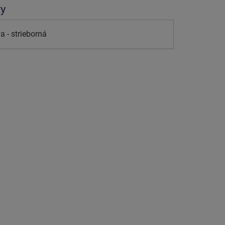
ty
a - strieborná