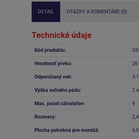
DETAIL
OTÁZKY A KOMENTÁRE (0)
Technické údaje
Kód produktu:
SS
Hmotnosť prvku:
26
Odporúčaný vek:
3-
Výška voľného pádu:
2 
Max. počet užívateľov:
9
Rozmery:
2,4
Plocha potrebná pre montáž:
6,5