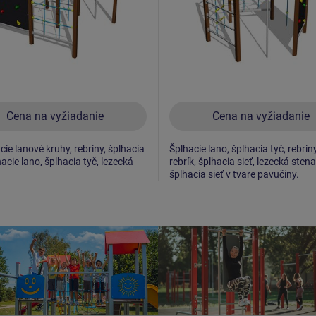
Cena na vyžiadanie
Cena na vyžiadanie
cie lanové kruhy, rebriny, šplhacia
Šplhacie lano, šplhacia tyč, rebrin
hacie lano, šplhacia tyč, lezecká
rebrík, šplhacia sieť, lezecká stena
šplhacia sieť v tvare pavučiny.