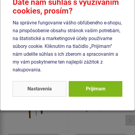
Dáte nám súhlas s využívaním
sú vyrobené z materiálu HERKULES (16 mm lana z
cookies, prosím?
polypropylénu s vnútorným oceľovým jadrom) a sú
spojené plastovými spojmi. Všetok spojovací materiál je
Na správne fungovanie vášho obľúbeného e-shopu,
pozinkovaný nebo nerezový.
na prispôsobenie obsahu stránok vašim potrebám,
na štatistické a marketingové účely používame
Podobný
tovar
súbory cookie. Kliknutím na tlačidlo „Prijímam“
nám udelíte súhlas s ich zberom a spracovaním a
Produkt - SSE-8901K-20
Produkt - SSE-8701K-20
my vám poskytneme ten najlepší zážitok z
Šplhacia zostava -
Šplhacia zostava -
nakupovania.
celokovová
celokovová
Novinka
Nastavenia
Prijímam