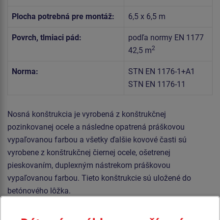
Plocha potrebná pre montáž:
6,5 x 6,5 m
Povrch, tlmiaci pád:
podľa normy EN 1177
2
42,5 m
Norma:
STN EN 1176-1+A1
STN EN 1176-11
Nosná konštrukcia je vyrobená z konštrukčnej
pozinkovanej ocele a následne opatrená práškovou
vypaľovanou farbou a všetky ďalšie kovové časti sú
vyrobene z konštrukčnej čiernej ocele, ošetrenej
pieskovaním, duplexným nástrekom práškovou
vypaľovanou farbou. Tieto konštrukcie sú uložené do
betónového lôžka.
Šplhacia sieť, rúčkovacia sieť, šplhacie lano a lanový rebrík