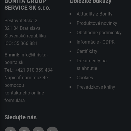
BONITA GROUP
Dôležité odkazy
SERVICE SK s.r.o.
Aktuality z Bonity
Pestovateľská 2
Produktové novinky
821 04 Bratislava
Obchodné podmienky
Slovenská republika
Informácie - GDPR
IČO: 55 366 881
Certifikáty
E-mail:
info@ihriska-
Dokumenty na
bonita.sk
stiahnutie
Tel.:
+421 910 359 434
Napísať nám môžete
Cookies
pomocou
Prevádzkové knihy
kontaktného
online
formulára
Sledujte nás