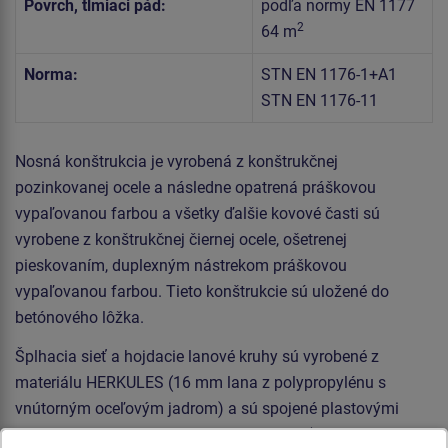
Povrch, tlmiaci pád:
podľa normy EN 1177
2
64 m
Norma:
STN EN 1176-1+A1
STN EN 1176-11
Nosná konštrukcia je vyrobená z konštrukčnej
pozinkovanej ocele a následne opatrená práškovou
vypaľovanou farbou a všetky ďalšie kovové časti sú
vyrobene z konštrukčnej čiernej ocele, ošetrenej
pieskovaním, duplexným nástrekom práškovou
vypaľovanou farbou. Tieto konštrukcie sú uložené do
betónového lôžka.
Šplhacia sieť a hojdacie lanové kruhy sú vyrobené z
materiálu HERKULES (16 mm lana z polypropylénu s
vnútorným oceľovým jadrom) a sú spojené plastovými
spojmi. Lezecká stena je vyrobená z HPL (vysokotlakový