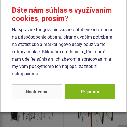
laminát opatřený protiskluzem, ktorý sa vyznačuje vysokou
Dáte nám súhlas s využívaním
farebnou stálosťou, odolnosťou proti poškriabaniu a
cookies, prosím?
odolnosťou proti vode). Horolezecké úchyty sú vyrobené z
polyesteru, to zaručuje dlhodobú životnosť, stálofarebnosť
Na správne fungovanie vášho obľúbeného e-shopu,
aj šetrný povrch pre kožu na rukách. Všetok spojovací
na prispôsobenie obsahu stránok vašim potrebám,
materiál je pozinkovaný nebo nerezový.
na štatistické a marketingové účely používame
súbory cookie. Kliknutím na tlačidlo „Prijímam“
Podobný
tovar
nám udelíte súhlas s ich zberom a spracovaním a
my vám poskytneme ten najlepší zážitok z
Produkt - SSE-8701K-20
Produkt - SSE-8901K-20
nakupovania.
Šplhacia zostava -
Šplhacia zostava -
celokovová
celokovová
Nastavenia
Prijímam
Novinka