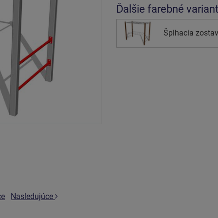
Ďalšie farebné varian
Šplhacia zostav
ce
Nasledujúce