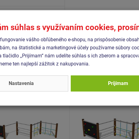
1176-1+A1
1176-11
ám súhlas s využívaním cookies, pros
fungovanie vášho obľúbeného e-shopu, na prispôsobenie obsa
bám, na štatistické a marketingové účely používame súbory coo
Podobný
tovar
a tlačidlo „Prijímam“ nám udelíte súhlas s ich zberom a spraco
eme ten najlepší zážitok z nakupovania.
- SSE-8507K-10
Produkt - SSE-8411K-10
Nastavenia
Prijímam
ia zostava - celokovová
Šplhacia zostava - celok