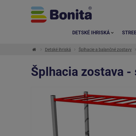
DETSKÉ IHRISKÁ
STRE
Detské ihriská
Šplhacie a balančné zostavy
Šplhacia zostava - 