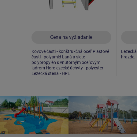
Cena na vyžiadanie
Kovové časti - konštrukčná ocel' Plastové
Lezecká 
časti - polyamid Laná a siete -
hrazda, 
polypropylén s vnútorným ocel'ovým
jadrom Horolezecké úchyty - polyester
Lezecká stena - HPL