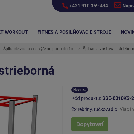
+421 910 359 434
Napí
ET WORKOUT
FITNES A POSILŇOVACIE STROJE
NOVI
Šplhacie zostavy s výškou pádu do 1m
Šplhacia zostava - striebor
strieborná
Novinka
Kód produktu:
SSE-8310KS-
2x rebriny, ručkovadlo.
Viac i
Dopytovať