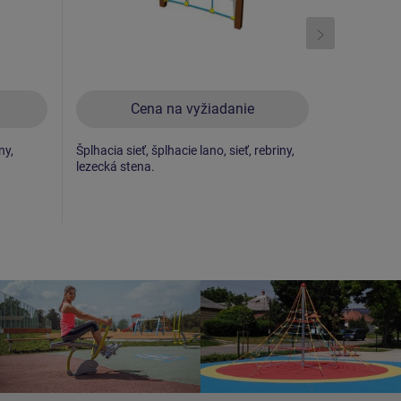
Cena na vyžiadanie
C
ny,
Šplhacia sieť, šplhacie lano, sieť, rebriny,
Rebriny, špl
lezecká stena.
šplhacie lan
v tvare pav