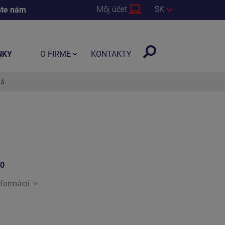
Môj účet
SK
šte nám
NKY
O FIRME
KONTAKTY
ná
20
nformácií