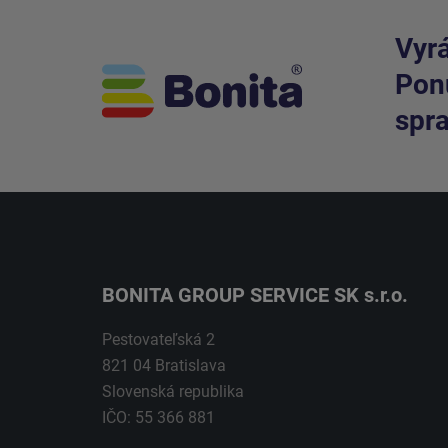
Vyrá
Ponú
spra
BONITA GROUP SERVICE SK s.r.o.
Pestovateľská 2
821 04 Bratislava
Slovenská republika
IČO: 55 366 881