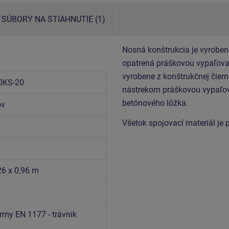
SÚBORY NA STIAHNUTIE (1)
Nosná konštrukcia je vyroben
opatrená práškovou vypaľovan
vyrobene z konštrukčnej čiern
0KS-20
nástrekom práškovou vypaľov
betónového lôžka.
ov
Všetok spojovací materiál je
26 x 0,96 m
rmy EN 1177 - trávnik