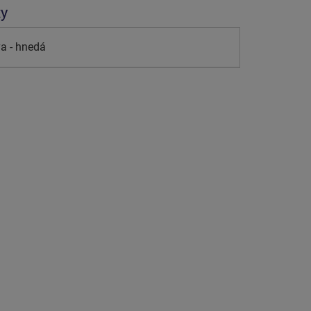
ty
a - hnedá