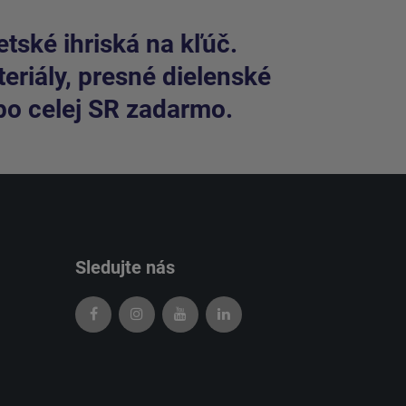
tské ihriská na kľúč.
riály, presné dielenské
po celej SR zadarmo.
Sledujte nás