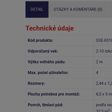
DETAIL
OTÁZKY A KOMENTÁRE (0)
Technické údaje
Kód produktu:
SSE-831
Odporúčaný vek:
2-10 rok
Výška voľného pádu:
2 m
Max. počet užívateľov:
4
Rozmery:
2,44 x 1,
Plocha potrebná pre montáž:
6,5 x 5 m
Povrch, tlmiaci pád:
podľa no
2
32,5 m