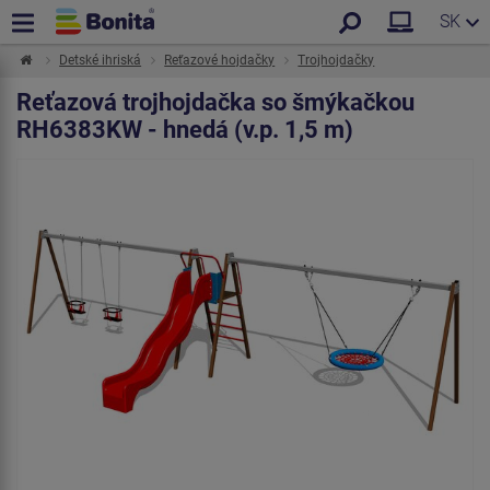
SK
Detské ihriská
Reťazové hojdačky
Trojhojdačky
Reťazová trojhojdačka so šmýkačkou
RH6383KW - hnedá (v.p. 1,5 m)