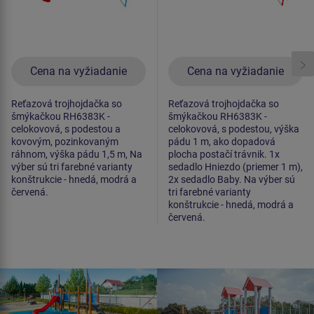
Cena na vyžiadanie
Cena na vyžiadanie
Reťazová trojhojdačka so
Reťazová trojhojdačka so
šmýkačkou RH6383K -
šmýkačkou RH6383K -
celokovová, s podestou a
celokovová, s podestou, výška
kovovým, pozinkovaným
pádu 1 m, ako dopadová
ráhnom, výška pádu 1,5 m, Na
plocha postačí trávnik. 1x
výber sú tri farebné varianty
sedadlo Hniezdo (priemer 1 m),
konštrukcie - hnedá, modrá a
2x sedadlo Baby. Na výber sú
červená.
tri farebné varianty
konštrukcie - hnedá, modrá a
červená.