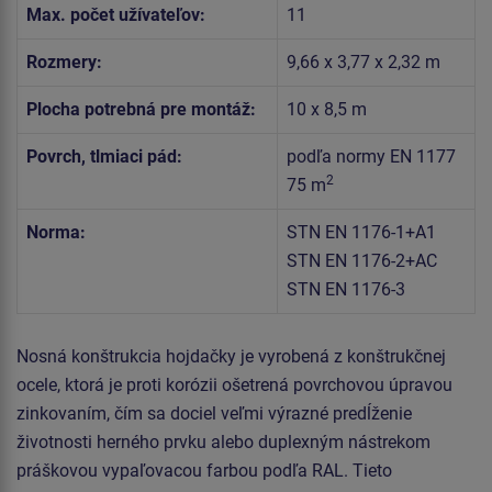
Max. počet užívateľov:
11
Rozmery:
9,66 x 3,77 x 2,32 m
Plocha potrebná pre montáž:
10 x 8,5 m
Povrch, tlmiaci pád:
podľa normy EN 1177
2
75 m
Norma:
STN EN 1176-1+A1
STN EN 1176-2+AC
STN EN 1176-3
Nosná konštrukcia hojdačky je vyrobená z konštrukčnej
ocele, ktorá je proti korózii ošetrená povrchovou úpravou
zinkovaním, čím sa dociel veľmi výrazné predĺženie
životnosti herného prvku alebo duplexným nástrekom
práškovou vypaľovacou farbou podľa RAL. Tieto