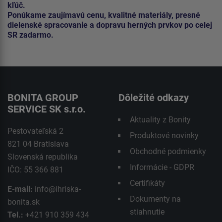
kľúč.
Ponúkame zaujímavú cenu, kvalitné materiály, presné
dielenské spracovanie a dopravu herných prvkov po celej
SR zadarmo.
BONITA GROUP
Dôležité odkazy
SERVICE SK s.r.o.
Aktuality z Bonity
Pestovateľská 2
Produktové novinky
821 04 Bratislava
Obchodné podmienky
Slovenská republika
Informácie - GDPR
IČO: 55 366 881
Certifikáty
E-mail:
info@ihriska-
Dokumenty na
bonita.sk
stiahnutie
Tel.:
+421 910 359 434