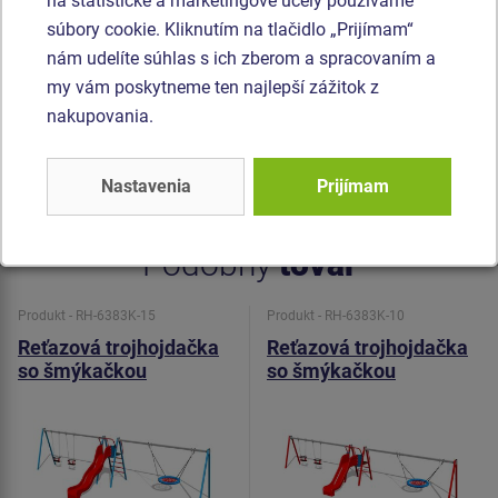
na štatistické a marketingové účely používame
HERKULES (16 mm lana z polypropylénu s vnútorným
súbory cookie. Kliknutím na tlačidlo „Prijímam“
oceľovým jadrom). Sedadlo Baby je vyrobené z gumy a je
nám udelíte súhlas s ich zberom a spracovaním a
vystužené hliníkovou vložkou. Sedadlo „Hniezdo” je
my vám poskytneme ten najlepší zážitok z
vyrobené z polypropylénového lana z vysoko pevnostného
nakupovania.
vlákna. Reťaze sú nerezové, čím sa docieli veľmi výrazného
predĺženia ich životnosti. Všetok spojovací materiál je
Nastavenia
Prijímam
pozinkovaný alebo nerezový.
Podobný
tovar
Produkt - RH-6383K-15
Produkt - RH-6383K-10
Reťazová trojhojdačka
Reťazová trojhojdačka
so šmýkačkou
so šmýkačkou
RH6383K - celokovová
RH6383K - celokovová
(v.p. 1,5 m)
(v.p. 1 m)