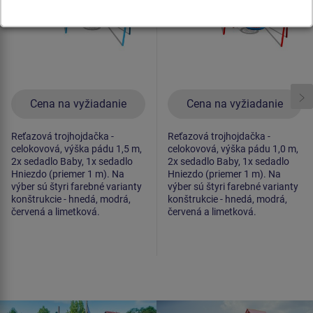
Cena na vyžiadanie
Cena na vyžiadanie
Reťazová trojhojdačka -
Reťazová trojhojdačka -
celokovová, výška pádu 1,5 m,
celokovová, výška pádu 1,0 m,
2x sedadlo Baby, 1x sedadlo
2x sedadlo Baby, 1x sedadlo
Hniezdo (priemer 1 m). Na
Hniezdo (priemer 1 m). Na
výber sú štyri farebné varianty
výber sú štyri farebné varianty
konštrukcie - hnedá, modrá,
konštrukcie - hnedá, modrá,
červená a limetková.
červená a limetková.