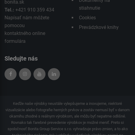
Dokumenty na
bonita.sk
stiahnutie
Tel.:
+421 910 359 434
Napísať nám môžete
Cookies
pomocou
Prevádzkové knihy
kontaktného
online
formulára
Sledujte nás
Keďže naše výrobky neustále vylepšujeme a inovujeme, niektoré
vizualizácie alebo fotografie herných prvkov a zostáv nemusí byť v danom
okamihu zhodné s reálnym výrobkom, ale môžu byť nepatrne odlišné.
Rovnako tak farebné prevedenie výrobkov je možné meniť. Preto si
spoločnosť Bonita Group Service s.r.o. vyhradzuje právo zmien, a to ako