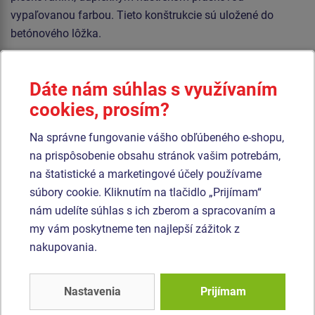
vypaľovanou farbou. Tieto konštrukcie sú uložené do
betónového lôžka.
Sedadlo Baby je vyrobené z gumy a je vystužené
hliníkovou vložkou. Sedadlo „Hniezdo” je vyrobené z
Dáte nám súhlas s využívaním
polypropylénového lana z vysoko pevnostného vlákna.
cookies, prosím?
Závesné laná sú vyrobené z materiálu HERKULES (16 mm
lana z polypropylénu s vnútorným oceľovým jadrom).
Na správne fungovanie vášho obľúbeného e-shopu,
Všetok spojovací materiál je pozinkovaný alebo nerezový.
na prispôsobenie obsahu stránok vašim potrebám,
na štatistické a marketingové účely používame
súbory cookie. Kliknutím na tlačidlo „Prijímam“
Podobný
tovar
nám udelíte súhlas s ich zberom a spracovaním a
my vám poskytneme ten najlepší zážitok z
Produkt - REH-6323K-15
Produkt - REH-6323K-10
nakupovania.
Reťazová trojhojdačka -
Reťazová trojhojdačka -
celokovová (v.p. 1,5 m)
celokovová (v.p. 1 m)
Nastavenia
Prijímam