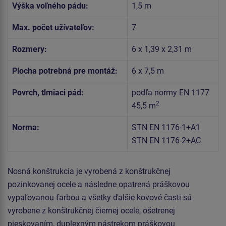
Výška voľného pádu:
1,5 m
Max. počet užívateľov:
7
Rozmery:
6 x 1,39 x 2,31 m
Plocha potrebná pre montáž:
6 x 7,5 m
Povrch, tlmiaci pád:
podľa normy EN 1177
2
45,5 m
Norma:
STN EN 1176-1+A1
STN EN 1176-2+AC
Nosná konštrukcia je vyrobená z konštrukčnej
pozinkovanej ocele a následne opatrená práškovou
vypaľovanou farbou a všetky ďalšie kovové časti sú
vyrobene z konštrukčnej čiernej ocele, ošetrenej
pieskovaním, duplexným nástrekom práškovou