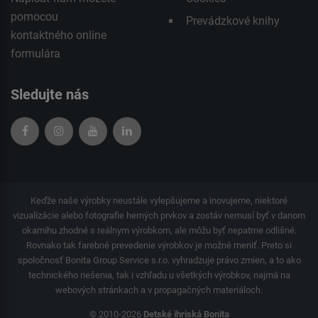
pomocou
Prevádzkové knihy
kontaktného
online
formulára
Sledujte nás
Keďže naše výrobky neustále vylepšujeme a inovujeme, niektoré
vizualizácie alebo fotografie herných prvkov a zostáv nemusí byť v danom
okamihu zhodné s reálnym výrobkom, ale môžu byť nepatrne odlišné.
Rovnako tak farebné prevedenie výrobkov je možné meniť. Preto si
spoločnosť Bonita Group Service s.r.o. vyhradzuje právo zmien, a to ako
technického riešenia, tak i vzhľadu u všetkých výrobkov, najmä na
webových stránkach a v propagačných materiáloch.
© 2010-2026
Detské ihriská Bonita