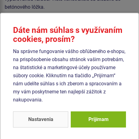
betónového lôžka.
Sedadlo Normal hojdačky je hliníkové, obalené mäkkou a
pohodlnou gumou. Sedadlo „Hniezdo” je vyrobené z
Dáte nám súhlas s využívaním
polypropylénového lana z vysoko pevnostného vlákna.
cookies, prosím?
Závesné laná sú vyrobené z materiálu HERKULES (16 mm
lana z polypropylénu s vnútorným oceľovým jadrom).
Na správne fungovanie vášho obľúbeného e-shopu,
Všetok spojovací materiál je pozinkovaný alebo nerezový.
na prispôsobenie obsahu stránok vašim potrebám,
na štatistické a marketingové účely používame
súbory cookie. Kliknutím na tlačidlo „Prijímam“
Podobný
tovar
nám udelíte súhlas s ich zberom a spracovaním a
my vám poskytneme ten najlepší zážitok z
Produkt - REH-6321K-15
Produkt - REH-6321K-10
nakupovania.
Reťazová trojhojdačka -
Reťazová trojhojdačka -
celokovová (v.p. 1,5 m)
celokovová (v.p. 1,0 m)
Nastavenia
Prijímam