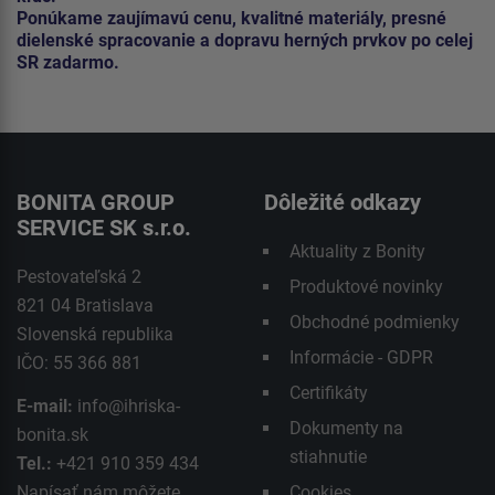
Ponúkame zaujímavú cenu, kvalitné materiály, presné
dielenské spracovanie a dopravu herných prvkov po celej
SR zadarmo.
BONITA GROUP
Dôležité odkazy
SERVICE SK s.r.o.
Aktuality z Bonity
Pestovateľská 2
Produktové novinky
821 04 Bratislava
Obchodné podmienky
Slovenská republika
Informácie - GDPR
IČO: 55 366 881
Certifikáty
E-mail:
info@ihriska-
Dokumenty na
bonita.sk
stiahnutie
Tel.:
+421 910 359 434
Napísať nám môžete
Cookies