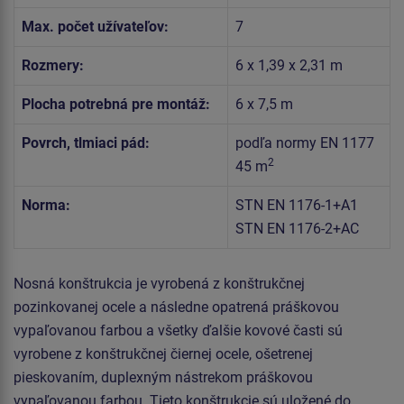
Max. počet užívateľov:
7
Rozmery:
6 x 1,39 x 2,31 m
Plocha potrebná pre montáž:
6 x 7,5 m
Povrch, tlmiaci pád:
podľa normy EN 1177
2
45 m
Norma:
STN EN 1176-1+A1
STN EN 1176-2+AC
Nosná konštrukcia je vyrobená z konštrukčnej
pozinkovanej ocele a následne opatrená práškovou
vypaľovanou farbou a všetky ďalšie kovové časti sú
vyrobene z konštrukčnej čiernej ocele, ošetrenej
pieskovaním, duplexným nástrekom práškovou
vypaľovanou farbou. Tieto konštrukcie sú uložené do