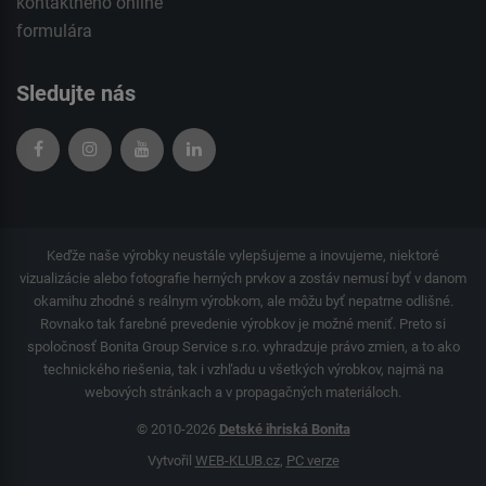
kontaktného
online
formulára
Sledujte nás
Keďže naše výrobky neustále vylepšujeme a inovujeme, niektoré
vizualizácie alebo fotografie herných prvkov a zostáv nemusí byť v danom
okamihu zhodné s reálnym výrobkom, ale môžu byť nepatrne odlišné.
Rovnako tak farebné prevedenie výrobkov je možné meniť. Preto si
spoločnosť Bonita Group Service s.r.o. vyhradzuje právo zmien, a to ako
technického riešenia, tak i vzhľadu u všetkých výrobkov, najmä na
webových stránkach a v propagačných materiáloch.
© 2010-2026
Detské ihriská Bonita
Vytvořil
WEB-KLUB.cz
,
PC verze