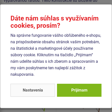
vypaľovanou farbou. Tieto konštrukcie sú uložené do
betónového lôžka.
Sedadlo Normal hojdačky je hliníkové, obalené mäkkou a
Dáte nám súhlas s využívaním
pohodlnou gumou. Reťaze sú nerezové, čím sa docieli
cookies, prosím?
veľmi výrazného predĺženia ich životnosti. Všetok
Na správne fungovanie vášho obľúbeného e-shopu,
spojovací materiál je pozinkovaný alebo nerezový.
na prispôsobenie obsahu stránok vašim potrebám,
na štatistické a marketingové účely používame
Podobný
tovar
súbory cookie. Kliknutím na tlačidlo „Prijímam“
nám udelíte súhlas s ich zberom a spracovaním a
Produkt - REH-6311K-10
Produkt - REH-6311K-15
my vám poskytneme ten najlepší zážitok z
Reťazová trojhojdačka -
Reťazová trojhojdačka -
nakupovania.
celokovová (v.p. 1,0 m)
celokovová (v.p. 1,5 m)
Nastavenia
Prijímam