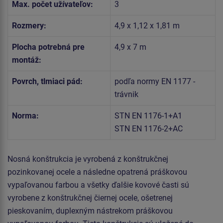
Max. počet užívateľov:
3
Rozmery:
4,9 x 1,12 x 1,81 m
Plocha potrebná pre
4,9 x 7 m
montáž:
Povrch, tlmiaci pád:
podľa normy EN 1177 -
trávnik
Norma:
STN EN 1176-1+A1
STN EN 1176-2+AC
Nosná konštrukcia je vyrobená z konštrukčnej
pozinkovanej ocele a následne opatrená práškovou
vypaľovanou farbou a všetky ďalšie kovové časti sú
vyrobene z konštrukčnej čiernej ocele, ošetrenej
pieskovaním, duplexným nástrekom práškovou