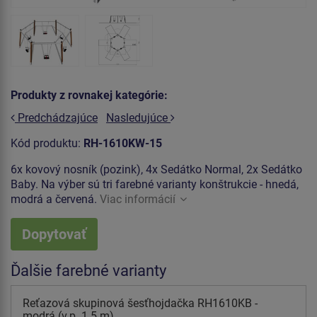
Produkty z rovnakej kategórie:
Predchádzajúce
Nasledujúce
Kód produktu:
RH-1610KW-15
6x kovový nosník (pozink), 4x Sedátko Normal, 2x Sedátko
Baby. Na výber sú tri farebné varianty konštrukcie - hnedá,
modrá a červená.
Viac informácií
Dopytovať
Ďalšie farebné varianty
Reťazová skupinová šesťhojdačka RH1610KB -
modrá (v.p. 1.5 m)