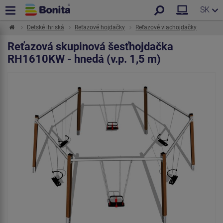
SK
Detské ihriská
Reťazové hojdačky
Reťazové viachojdačky
Reťazová skupinová šesťhojdačka
RH1610KW - hnedá (v.p. 1,5 m)