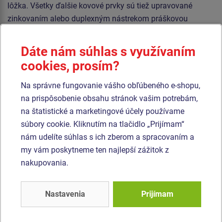
lôžka. Všetky ďalšie kovové prvky sú tiež upravované
zinkovaním alebo duplexným nástrekom práškovou
vypaľovacou farbou podľa RAL.
Dáte nám súhlas s využívaním
Sedátko Baby je vyrobené z gumy a je vystužené
cookies, prosím?
hliníkovou vložkou. Sedátko Normal je hliníkové, obalené
mäkkou a pohodlnou gumou. Reťaze sú nerezové, čím sa
Na správne fungovanie vášho obľúbeného e-shopu,
docieli veľmi výrazné predĺženie ich životnosti. Všetok
na prispôsobenie obsahu stránok vašim potrebám,
spojovací materiál je nerezový alebo pozinkovaný.
na štatistické a marketingové účely používame
súbory cookie. Kliknutím na tlačidlo „Prijímam“
Podobný
tovar
nám udelíte súhlas s ich zberom a spracovaním a
my vám poskytneme ten najlepší zážitok z
Produkt - RH-1610K-15
Produkt - REH-6425K-10
nakupovania.
Reťazová skupinová
Reťazová
šesťhojdačka RH1610K
štvorhojdačka -
- celokovová (v.p. 1,5
celokovová (v.p. 1 m)
Nastavenia
Prijímam
Novinka
m)