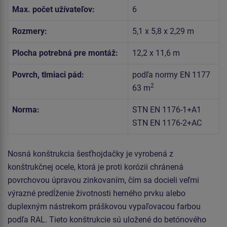
Max. počet užívateľov:
6
Rozmery:
5,1 x 5,8 x 2,29 m
Plocha potrebná pre montáž:
12,2 x 11,6 m
Povrch, tlmiaci pád:
podľa normy EN 1177
2
63 m
Norma:
STN EN 1176-1+A1
STN EN 1176-2+AC
Nosná konštrukcia šesťhojdačky je vyrobená z
konštrukčnej ocele, ktorá je proti korózii chránená
povrchovou úpravou zinkovaním, čím sa docieli veľmi
výrazné predĺženie životnosti herného prvku alebo
duplexným nástrekom práškovou vypaľovacou farbou
podľa RAL. Tieto konštrukcie sú uložené do betónového