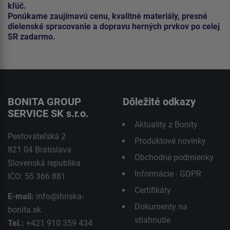
kľúč.
Ponúkame zaujímavú cenu, kvalitné materiály, presné
dielenské spracovanie a dopravu herných prvkov po celej
SR zadarmo.
BONITA GROUP
Dôležité odkazy
SERVICE SK s.r.o.
Aktuality z Bonity
Pestovateľská 2
Produktové novinky
821 04 Bratislava
Obchodné podmienky
Slovenská republika
Informácie - GDPR
IČO: 55 366 881
Certifikáty
E-mail:
info@ihriska-
Dokumenty na
bonita.sk
stiahnutie
Tel.:
+421 910 359 434