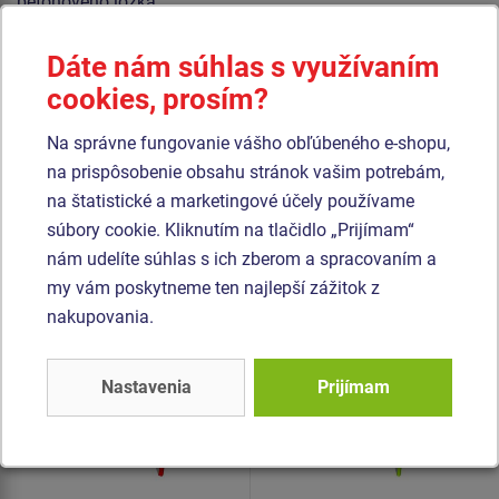
betónového lôžka.
Sedadlo Normal hojdačky je hliníkové, obalené mäkkou a
Dáte nám súhlas s využívaním
pohodlnou gumou. Reťaze sú nerezové, čím sa docieli
cookies, prosím?
veľmi výrazného predĺženia ich životnosti. Všetok
spojovací materiál je pozinkovaný alebo nerezový.
Na správne fungovanie vášho obľúbeného e-shopu,
na prispôsobenie obsahu stránok vašim potrebám,
Podobný
tovar
na štatistické a marketingové účely používame
súbory cookie. Kliknutím na tlačidlo „Prijímam“
nám udelíte súhlas s ich zberom a spracovaním a
Produkt - REH-6111K-10
Produkt - REH-6111K-15
my vám poskytneme ten najlepší zážitok z
Reťazová hojdačka -
Reťazová hojdačka -
celokovová (v.p. 1,0 m)
celokovová (v.p. 1,5 m)
nakupovania.
Nastavenia
Prijímam