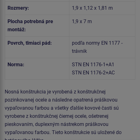
Rozmery:
1,9 x 1,12 x 1,81 m
Plocha potrebná pre
1,9 x 7 m
montáž:
Povrch, tlmiaci pád:
podľa normy EN 1177 -
trávnik
Norma:
STN EN 1176-1+A1
STN EN 1176-2+AC
Nosná konštrukcia je vyrobená z konštrukčnej
pozinkovanej ocele a následne opatrená práškovou
vypaľovanou farbou a všetky ďalšie kovové časti sú
vyrobene z konštrukčnej čiernej ocele, ošetrenej
pieskovaním, duplexným nástrekom práškovou
vypaľovanou farbou. Tieto konštrukcie sú uložené do