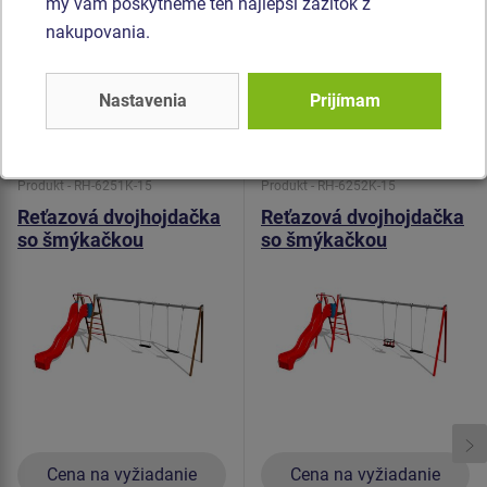
my vám poskytneme ten najlepší zážitok z
hojdačky je hlinikové, obalené mäkkou a pohodlnou
nakupovania.
gumou. Všetok spojovací materiál je pozinkovaný alebo
nerezový.
Nastavenia
Prijímam
Podobný
tovar
Produkt - RH-6251K-15
Produkt - RH-6252K-15
Reťazová dvojhojdačka
Reťazová dvojhojdačka
so šmýkačkou
so šmýkačkou
RH6251K - celokovová
RH6252K - celokovová
(v.p. 1,5 m)
(v.p. 1,5 m)
Cena na vyžiadanie
Cena na vyžiadanie