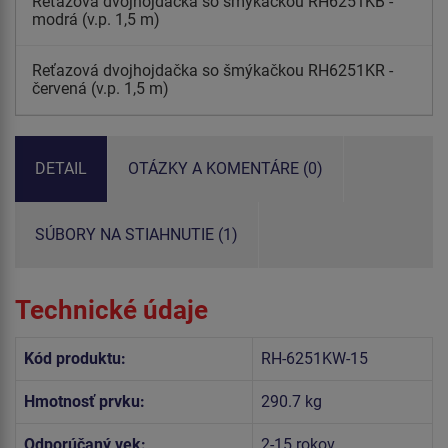
Reťazová dvojhojdačka so šmýkačkou RH6251KB -
modrá (v.p. 1,5 m)
Reťazová dvojhojdačka so šmýkačkou RH6251KR -
červená (v.p. 1,5 m)
DETAIL
OTÁZKY A KOMENTÁRE (0)
SÚBORY NA STIAHNUTIE (1)
Technické údaje
Kód produktu:
RH-6251KW-15
Hmotnosť prvku:
290.7 kg
Odporúčaný vek:
2-15 rokov