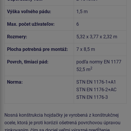
Výška voľného pádu:
1,5 m
Max. počet užívateľov:
6
Rozmery:
5,32 x 3,77 x 2,32 m
Plocha potrebná pre montáž:
7 x 8,5 m
Povrch, tlmiaci pád:
podľa normy EN 1177
2
52,5 m
Norma:
STN EN 1176-1+A1
STN EN 1176-2+AC
STN EN 1176-3
Nosná konštrukcia hojdačky je vyrobená z konštrukčnej
ocele, ktorá je proti korózii ošetrená povrchovou úpravou
zinkovaním, čím sa dociel veľmi výrazné predĺženie