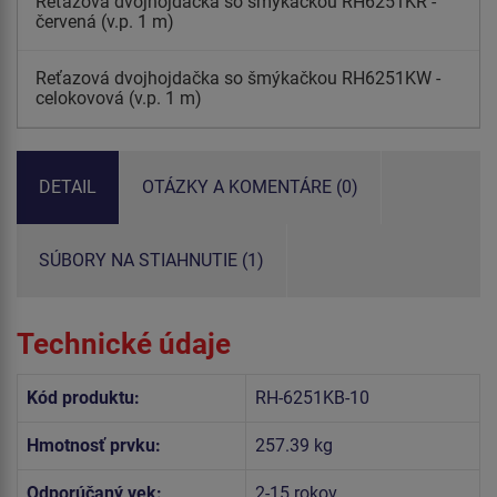
Reťazová dvojhojdačka so šmýkačkou RH6251KR -
červená (v.p. 1 m)
Reťazová dvojhojdačka so šmýkačkou RH6251KW -
celokovová (v.p. 1 m)
DETAIL
OTÁZKY A KOMENTÁRE (0)
SÚBORY NA STIAHNUTIE (1)
Technické údaje
Kód produktu:
RH-6251KB-10
Hmotnosť prvku:
257.39 kg
Odporúčaný vek:
2-15 rokov