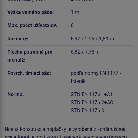
Výška voľného pádu:
1 m
Max. počet užívateľov:
6
Rozmery:
5,32 x 2,96 x 1,81 m
Plocha potrebná pre
6,82 x 7,75 m
montáž:
Povrch, tlmiaci pád:
podľa normy EN 1177 -
trávnik
Norma:
STN EN 1176-1+A1
STN EN 1176-2+AC
STN EN 1176-3
Nosná konštrukcia hojdačky je vyrobená z konštrukčnej
ocele, ktorá je proti korózii ošetrená povrchovou úpravou