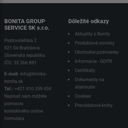
BONITA GROUP
Dôležité odkazy
SERVICE SK s.r.o.
Aktuality z Bonity
Pestovateľská 2
Produktové novinky
821 04 Bratislava
Obchodné podmienky
Slovenská republika
Informácie - GDPR
IČO: 55 366 881
Certifikáty
E-mail:
info@ihriska-
Dokumenty na
bonita.sk
stiahnutie
Tel.:
+421 910 359 434
Napísať nám môžete
Cookies
pomocou
Prevádzkové knihy
kontaktného
online
formulára