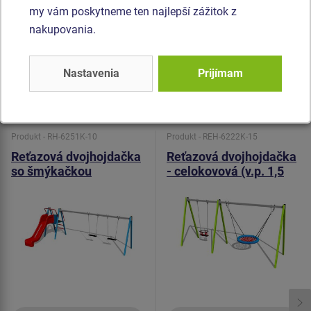
poškriabaniu a odolnosťou proti vode). Sedadlo Normal
my vám poskytneme ten najlepší zážitok z
hojdačky je hlinikové, obalené mäkkou a pohodlnou
nakupovania.
gumou. Všetok spojovací materiál je pozinkovaný alebo
nerezový.
Nastavenia
Prijímam
Podobný
tovar
Produkt - RH-6251K-10
Produkt - REH-6222K-15
Reťazová dvojhojdačka
Reťazová dvojhojdačka
so šmýkačkou
- celokovová (v.p. 1,5
RH6251K - celokovová
m)
(v.p. 1 m)