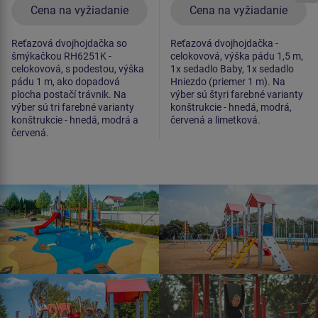
Cena na vyžiadanie
Cena na vyžiadanie
Reťazová dvojhojdačka so
Reťazová dvojhojdačka -
šmýkačkou RH6251K -
celokovová, výška pádu 1,5 m,
celokovová, s podestou, výška
1x sedadlo Baby, 1x sedadlo
pádu 1 m, ako dopadová
Hniezdo (priemer 1 m). Na
plocha postačí trávnik. Na
výber sú štyri farebné varianty
výber sú tri farebné varianty
konštrukcie - hnedá, modrá,
konštrukcie - hnedá, modrá a
červená a limetková.
červená.