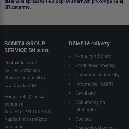
dielenské spracovanie a dopravu herných prvkov po celej
SR zadarmo.
BONITA GROUP
Dôležité odkazy
SERVICE SK s.r.o.
Aktuality z Bonity
Pestovateľská 2
Produktové novinky
821 04 Bratislava
Obchodné podmienky
Slovenská republika
Informácie - GDPR
IČO: 55 366 881
Certifikáty
E-mail:
info@ihriska-
Dokumenty na
bonita.sk
stiahnutie
Tel.:
+421 910 359 434
Napísať nám môžete
Cookies
pomocou
Prevádzkové knihy