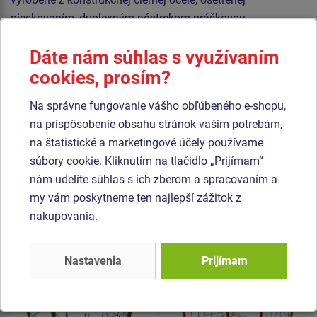
pieskovaním, duplexným nástrekom práškovou
vypaľovanou farbou. Tieto konštrukcie sú uložené do
Dáte nám súhlas s využívaním
betónového lôžka.
cookies, prosím?
Laná sú vyrobené z materiálu HERKULES (16 mm lana z
polypropylénu s vnútorným oceľovým jadrom) a sú
Na správne fungovanie vášho obľúbeného e-shopu,
spojované plastovými spojmi. Všetok spojovací materiál je
na prispôsobenie obsahu stránok vašim potrebám,
pozinkovaný alebo nerezový.
na štatistické a marketingové účely používame
súbory cookie. Kliknutím na tlačidlo „Prijímam“
nám udelíte súhlas s ich zberom a spracovaním a
Podobný
tovar
my vám poskytneme ten najlepší zážitok z
nakupovania.
Produkt - OPD-8404K-10
Produkt - OPD-8301K-10
Opičia dráha -
Opičia dráha -
celokovová (v.p. 1 m)
celokovová (v.p. 1 m)
Nastavenia
Prijímam
Novinka
Novinka