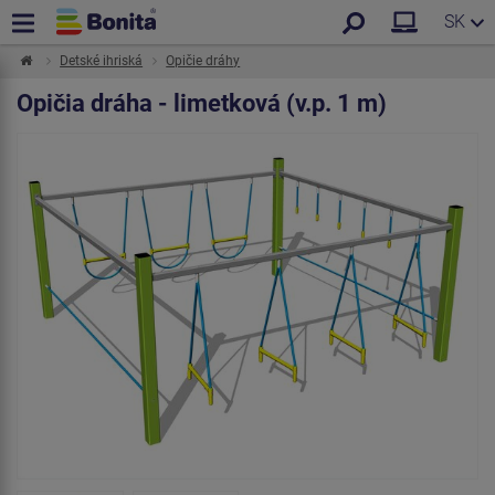
SK
Detské ihriská
Opičie dráhy
Opičia dráha - limetková (v.p. 1 m)