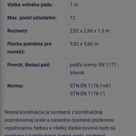
Výška voľného pádu:
1 m
Max. počet užívateľov:
12
Rozmery:
2,82 x 2,66 x 1,3 m
Plocha potrebná pre
5,82 x 5,66 m
montáž:
Povrch, tlmiaci pád:
podľa normy EN 1177 -
trávnik
Norma:
STN EN 1176-1+A1
STN EN 1176-11
Nosná konštrukcia je vyrobená z konštrukčnej
pozinkovanej ocele a následne opatrená práškovou
vypaľovanou farbou a všetky ďalšie kovové časti sú
vyrobene z konštrukčnej čiernej ocele, ošetrenej