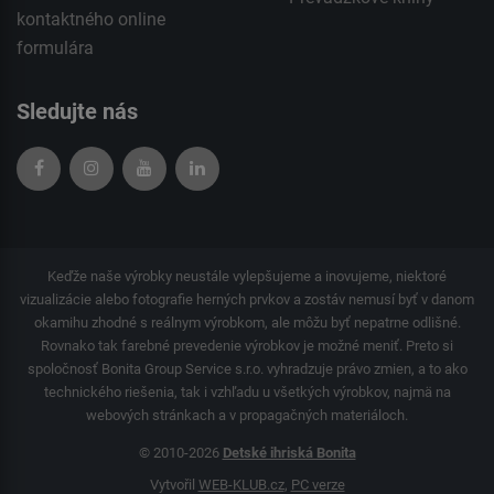
kontaktného
online
formulára
Sledujte nás
Keďže naše výrobky neustále vylepšujeme a inovujeme, niektoré
vizualizácie alebo fotografie herných prvkov a zostáv nemusí byť v danom
okamihu zhodné s reálnym výrobkom, ale môžu byť nepatrne odlišné.
Rovnako tak farebné prevedenie výrobkov je možné meniť. Preto si
spoločnosť Bonita Group Service s.r.o. vyhradzuje právo zmien, a to ako
technického riešenia, tak i vzhľadu u všetkých výrobkov, najmä na
webových stránkach a v propagačných materiáloch.
© 2010-2026
Detské ihriská Bonita
Vytvořil
WEB-KLUB.cz
,
PC verze