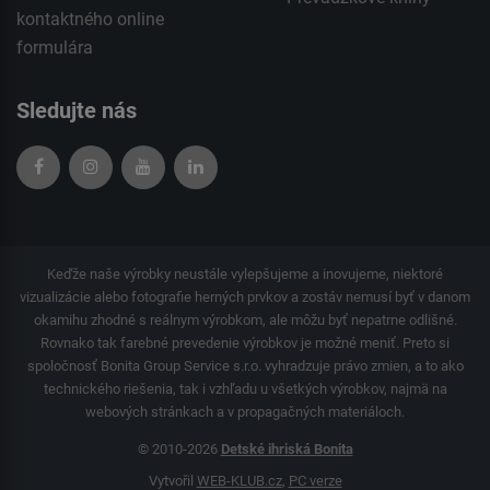
kontaktného
online
formulára
Sledujte nás
Keďže naše výrobky neustále vylepšujeme a inovujeme, niektoré
vizualizácie alebo fotografie herných prvkov a zostáv nemusí byť v danom
okamihu zhodné s reálnym výrobkom, ale môžu byť nepatrne odlišné.
Rovnako tak farebné prevedenie výrobkov je možné meniť. Preto si
spoločnosť Bonita Group Service s.r.o. vyhradzuje právo zmien, a to ako
technického riešenia, tak i vzhľadu u všetkých výrobkov, najmä na
webových stránkach a v propagačných materiáloch.
© 2010-2026
Detské ihriská Bonita
Vytvořil
WEB-KLUB.cz
,
PC verze