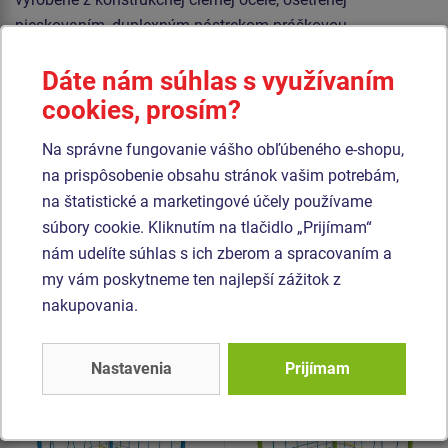
pieskovaním, duplexným nástrekom práškovou
vypaľovanou farbou. Tieto konštrukcie sú uložené do
Dáte nám súhlas s využívaním
betónového lôžka.
cookies, prosím?
Laná sú vyrobené z materiálu HERKULES (16 mm lana z
polypropylénu s vnútorným oceľovým jadrom) a sú
Na správne fungovanie vášho obľúbeného e-shopu,
spojované plastovými spojmi. Všetok spojovací materiál je
na prispôsobenie obsahu stránok vašim potrebám,
pozinkovaný alebo nerezový.
na štatistické a marketingové účely používame
súbory cookie. Kliknutím na tlačidlo „Prijímam“
nám udelíte súhlas s ich zberom a spracovaním a
Podobný
tovar
my vám poskytneme ten najlepší zážitok z
nakupovania.
Produkt - OPD-8204K-10
Produkt - OPD-8202K-10
Opičia dráha -
Opičia dráha -
celokovová (v.p. 1 m)
celokovová (v.p. 1 m)
Nastavenia
Prijímam
Novinka
Novinka