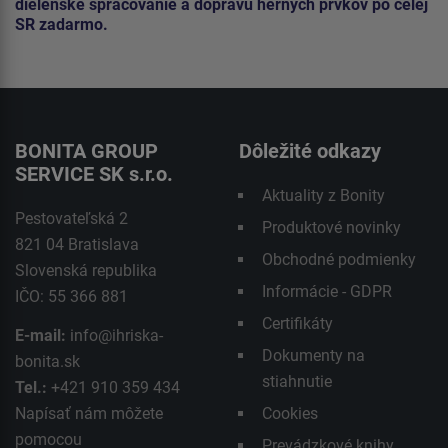
dielenské spracovanie a dopravu herných prvkov po celej
SR zadarmo.
BONITA GROUP
Dôležité odkazy
SERVICE SK s.r.o.
Aktuality z Bonity
Pestovateľská 2
Produktové novinky
821 04 Bratislava
Obchodné podmienky
Slovenská republika
Informácie - GDPR
IČO: 55 366 881
Certifikáty
E-mail:
info@ihriska-
Dokumenty na
bonita.sk
stiahnutie
Tel.:
+421 910 359 434
Napísať nám môžete
Cookies
pomocou
Prevádzkové knihy