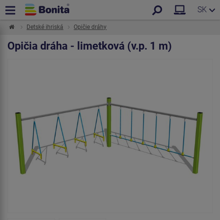
SK
Detské ihriská
Opičie dráhy
Opičia dráha - limetková (v.p. 1 m)