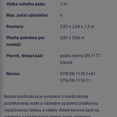
Výška voľného pádu:
1 m
Max. počet užívateľov:
6
Rozmery:
2,82 x 2,66 x 1,3 m
Plocha potrebná pre
5,82 x 5,66 m
montáž:
Povrch, tlmiaci pád:
podľa normy EN 1177 -
trávnik
Norma:
STN EN 1176-1+A1
STN EN 1176-11
Nosná konštrukcia je vyrobená z konštrukčnej
pozinkovanej ocele a následne opatrená práškovou
vypaľovanou farbou a všetky ďalšie kovové časti sú
vyrobene z konštrukčnej čiernej ocele, ošetrenej