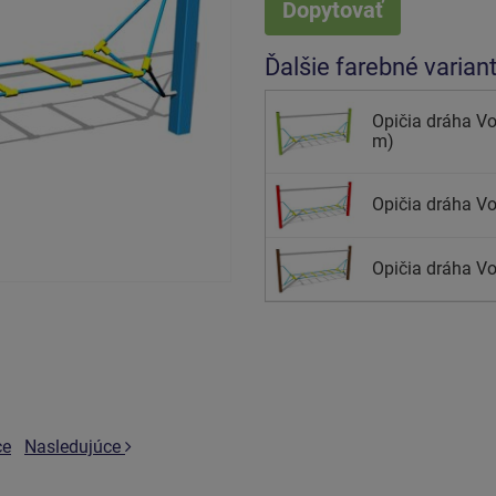
Dopytovať
Ďalšie farebné varian
Opičia dráha Vod
m)
Opičia dráha Vod
Opičia dráha Vo
ce
Nasledujúce