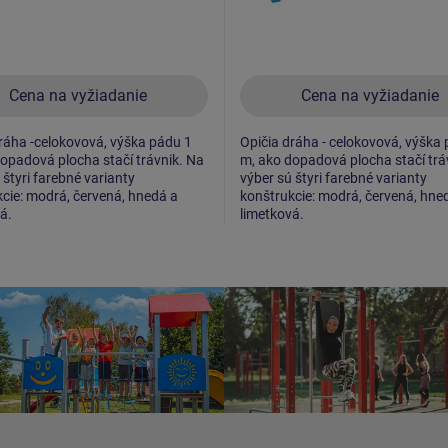
Cena na vyžiadanie
Cena na vyžiadanie
ráha -celokovová, výška pádu 1
Opičia dráha - celokovová, výška
opadová plocha stačí trávnik. Na
m, ako dopadová plocha stačí trá
 štyri farebné varianty
výber sú štyri farebné varianty
cie: modrá, červená, hnedá a
konštrukcie: modrá, červená, hne
á.
limetková.