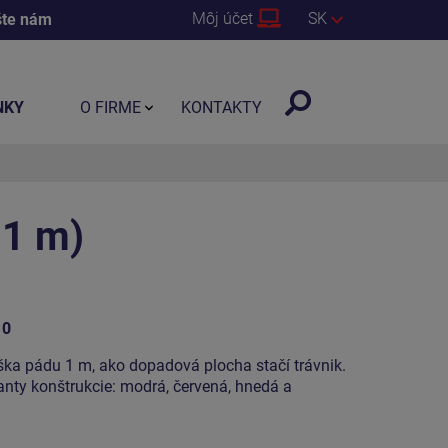
Môj účet
SK
šte nám
NKY
O FIRME
KONTAKTY
 1 m)
10
ýška pádu 1 m, ako dopadová plocha stačí trávnik.
ianty konštrukcie: modrá, červená, hnedá a