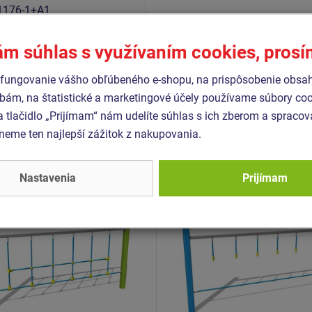
1176-1+A1
1176-11
ám súhlas s využívaním cookies, pros
fungovanie vášho obľúbeného e-shopu, na prispôsobenie obsa
bám, na štatistické a marketingové účely používame súbory coo
Podobný
tovar
a tlačidlo „Prijímam“ nám udelíte súhlas s ich zberom a spraco
eme ten najlepší zážitok z nakupovania.
- OPD-8101K-10
Produkt - OPD-8105K-10
 dráha Sieť -celokovová
Opičia dráha Rúčkovacie l
Nastavenia
Prijímam
 m)
celokovová (v.p. 1 m)
Novinka