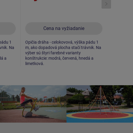
Cena na vyžiadanie
C
 pádu 1
Opičia dráha - celokovová, výška pádu 1
Opičia dráh
vnik. Na
m, ako dopadová plocha stačí trávnik. Na
m, ako dopa
výber sú štyri farebné varianty
výber sú št
dá a
konštrukcie: modrá, červená, hnedá a
konštrukcie
limetková.
limetková.