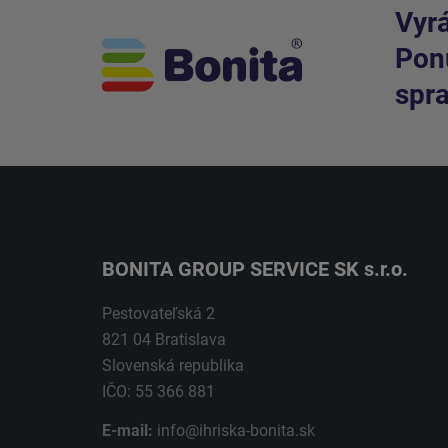
Vyrá
Ponú
spra
BONITA GROUP SERVICE SK s.r.o.
Pestovateľská 2
821 04 Bratislava
Slovenská republika
IČO: 55 366 881
E-mail:
info@ihriska-bonita.sk