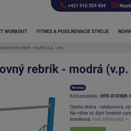
+421 910 359 434
Napí
ET WORKOUT
FITNES A POSILŇOVACIE STROJE
NOVI
Vodorovný rebrík - modrá (v.p. 1 m)
ovný rebrík - modrá (v.p.
Novinka
Kód produktu:
OPD-8103KB-
Opičia dráha - celokovová, v
Na výber sú štyri farebné var
limetková.
Viac informácií