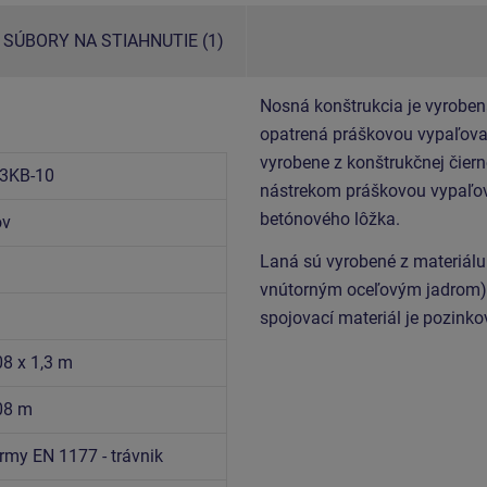
SÚBORY NA STIAHNUTIE (1)
Nosná konštrukcia je vyroben
opatrená práškovou vypaľovan
vyrobene z konštrukčnej čiern
3KB-10
nástrekom práškovou vypaľov
betónového lôžka.
ov
Laná sú vyrobené z materiál
vnútorným oceľovým jadrom) 
spojovací materiál je pozinko
08 x 1,3 m
,08 m
rmy EN 1177 - trávnik