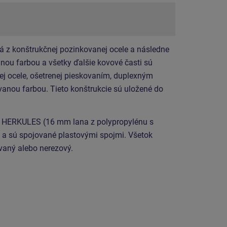
á z konštrukčnej pozinkovanej ocele a následne
ou farbou a všetky ďalšie kovové časti sú
ej ocele, ošetrenej pieskovaním, duplexným
anou farbou. Tieto konštrukcie sú uložené do
u HERKULES (16 mm lana z polypropylénu s
a sú spojované plastovými spojmi. Všetok
vaný alebo nerezový.