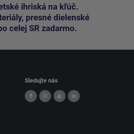
tské ihriská na kľúč.
riály, presné dielenské
po celej SR zadarmo.
Sledujte nás