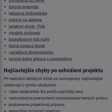
trampolína do zeme
lanová pyramída
reťazová trojhojdačka
kolotoč na sedenie
tunelový prvok - Psík
chodník zručnosti
basketbalový kôš nízký
herná zostava klasik
vahadlová štvorhojdačka
lanová dráha ačková s nástupišťom
Najčastejšie chyby po schválení projektu
Pri realizácii detských ihrísk sa samosprávy najčastejšie
stretávajú s týmito situáciami:
výber dodávateľa iba podľa najnižšej ceny,
nedostatočne premyslené rozmiestnenie herných prvkov,
podcenenie projektovej prípravy,
nevyužitie možností priestoru,