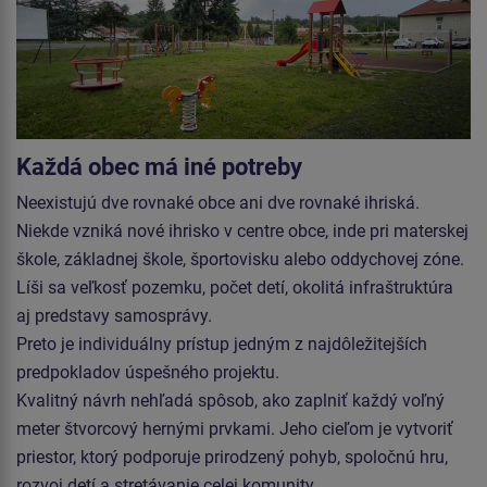
Každá obec má iné potreby
Neexistujú dve rovnaké obce ani dve rovnaké ihriská.
Niekde vzniká nové ihrisko v centre obce, inde pri materskej
škole, základnej škole, športovisku alebo oddychovej zóne.
Líši sa veľkosť pozemku, počet detí, okolitá infraštruktúra
aj predstavy samosprávy.
Preto je individuálny prístup jedným z najdôležitejších
predpokladov úspešného projektu.
Kvalitný návrh nehľadá spôsob, ako zaplniť každý voľný
meter štvorcový hernými prvkami. Jeho cieľom je vytvoriť
priestor, ktorý podporuje prirodzený pohyb, spoločnú hru,
rozvoj detí a stretávanie celej komunity.