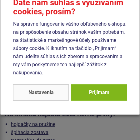
Dáte nám súhlas s využívaním
celý priebeh realizácie.
cookies, prosím?
Skúsený partner dokáže upozorniť na možné riziká ešte vo
fáze návrhu a navrhnúť riešenia, ktoré budú zodpovedať
Na správne fungovanie vášho obľúbeného e-shopu,
podmienkam projektu aj potrebám obce.
na prispôsobenie obsahu stránok vašim potrebám,
Referencie z úspešných realizácií
na štatistické a marketingové účely používame
súbory cookie. Kliknutím na tlačidlo „Prijímam“
Súčasťou portfólia spoločnosti Bonita sú realizácie pre
nám udelíte súhlas s ich zberom a spracovaním a
mestá a obce na Slovensku aj v zahraničí.
my vám poskytneme ten najlepší zážitok z
Medzi projekty z programu
Ihrisko pre každé dieťa
patria
nakupovania.
aj realizácie v obciach
Čerín
a
Hrubá Borša
, ktoré ukazujú,
ako možno vytvoriť moderné priestory podporujúce aktívnu
hru detí aj stretávanie miestnej komunity.
Nastavenia
Prijímam
Fotografie z týchto realizácií sú dôkazom, že každý projekt
môže rešpektovať charakter obce aj potreby jej obyvateľov.
Na ihrisku nájdete tieto herné prvky:
hojdačky na pružine
šplhacia zostava