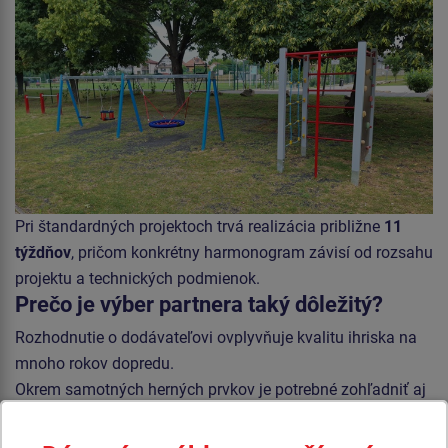
Pri štandardných projektoch trvá realizácia približne
11
týždňov
, pričom konkrétny harmonogram závisí od rozsahu
projektu a technických podmienok.
Prečo je výber partnera taký dôležitý?
Rozhodnutie o dodávateľovi ovplyvňuje kvalitu ihriska na
mnoho rokov dopredu.
Okrem samotných herných prvkov je potrebné zohľadniť aj
skúsenosti s realizáciou verejných projektov, kvalitu výroby,
certifikáciu, projektové riešenie aj schopnosť koordinovať