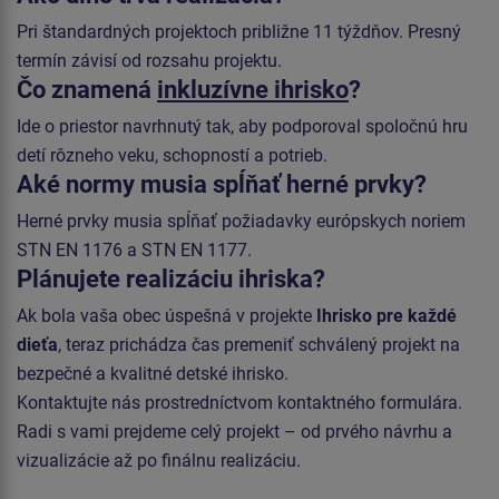
Pri štandardných projektoch približne 11 týždňov. Presný
termín závisí od rozsahu projektu.
Čo znamená
inkluzívne ihrisko
?
Ide o priestor navrhnutý tak, aby podporoval spoločnú hru
detí rôzneho veku, schopností a potrieb.
Aké normy musia spĺňať herné prvky?
Herné prvky musia spĺňať požiadavky európskych noriem
STN EN 1176 a STN EN 1177.
Plánujete realizáciu ihriska?
Ak bola vaša obec úspešná v projekte
Ihrisko pre každé
dieťa
, teraz prichádza čas premeniť schválený projekt na
bezpečné a kvalitné detské ihrisko.
Kontaktujte nás prostredníctvom kontaktného formulára.
Radi s vami prejdeme celý projekt – od prvého návrhu a
vizualizácie až po finálnu realizáciu.