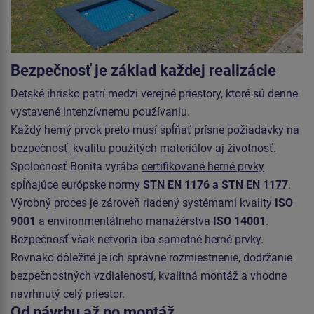
Bezpečnosť je základ každej realizácie
Detské ihrisko patrí medzi verejné priestory, ktoré sú denne
vystavené intenzívnemu používaniu.
Každý herný prvok preto musí spĺňať prísne požiadavky na
bezpečnosť, kvalitu použitých materiálov aj životnosť.
Spoločnosť Bonita vyrába
certifikované herné prvky
spĺňajúce európske normy
STN EN 1176 a STN EN 1177
.
Výrobný proces je zároveň riadený systémami kvality
ISO
9001
a environmentálneho manažérstva
ISO 14001
.
Bezpečnosť však netvoria iba samotné herné prvky.
Rovnako dôležité je ich správne rozmiestnenie, dodržanie
bezpečnostných vzdialeností, kvalitná montáž a vhodne
navrhnutý celý priestor.
Od návrhu až po montáž