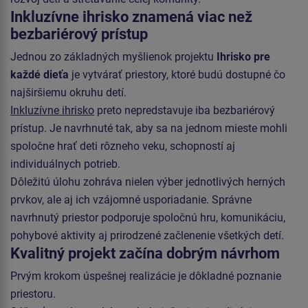
Inkluzívne ihrisko znamená viac než
bezbariérový prístup
Jednou zo základných myšlienok projektu
Ihrisko pre
každé dieťa
je vytvárať priestory, ktoré budú dostupné čo
najširšiemu okruhu detí.
Inkluzívne ihrisko
preto nepredstavuje iba bezbariérový
prístup. Je navrhnuté tak, aby sa na jednom mieste mohli
spoločne hrať deti rôzneho veku, schopností aj
individuálnych potrieb.
Dôležitú úlohu zohráva nielen výber jednotlivých herných
prvkov, ale aj ich vzájomné usporiadanie. Správne
navrhnutý priestor podporuje spoločnú hru, komunikáciu,
pohybové aktivity aj prirodzené začlenenie všetkých detí.
Kvalitný projekt začína dobrým návrhom
Prvým krokom úspešnej realizácie je dôkladné poznanie
priestoru.