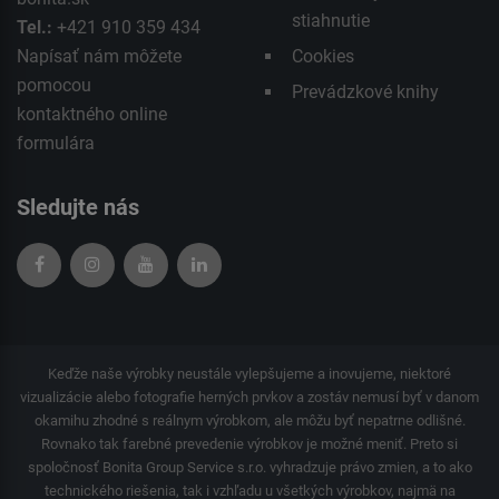
stiahnutie
Tel.:
+421 910 359 434
Napísať nám môžete
Cookies
pomocou
Prevádzkové knihy
kontaktného
online
formulára
Sledujte nás
Keďže naše výrobky neustále vylepšujeme a inovujeme, niektoré
vizualizácie alebo fotografie herných prvkov a zostáv nemusí byť v danom
okamihu zhodné s reálnym výrobkom, ale môžu byť nepatrne odlišné.
Rovnako tak farebné prevedenie výrobkov je možné meniť. Preto si
spoločnosť Bonita Group Service s.r.o. vyhradzuje právo zmien, a to ako
technického riešenia, tak i vzhľadu u všetkých výrobkov, najmä na