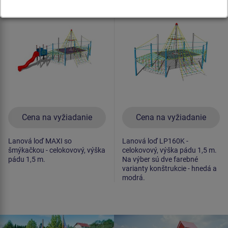
celokovová (v.p. 1,5 m)
celokovová (v.p. 1,5 m)
Cena na vyžiadanie
Cena na vyžiadanie
Lanová loď MAXI so
Lanová loď LP160K -
šmýkačkou - celokovový, výška
celokovový, výška pádu 1,5 m.
pádu 1,5 m.
Na výber sú dve farebné
varianty konštrukcie - hnedá a
modrá.