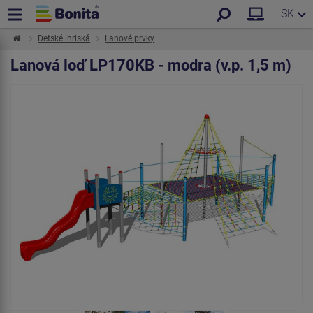
SK
Detské ihriská
Lanové prvky
Lanová loď LP170KB - modra (v.p. 1,5 m)