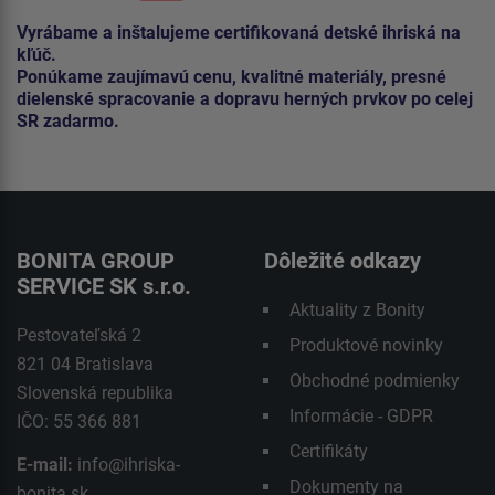
Vyrábame a inštalujeme certifikovaná detské ihriská na
kľúč.
Ponúkame zaujímavú cenu, kvalitné materiály, presné
dielenské spracovanie a dopravu herných prvkov po celej
SR zadarmo.
BONITA GROUP
Dôležité odkazy
SERVICE SK s.r.o.
Aktuality z Bonity
Pestovateľská 2
Produktové novinky
821 04 Bratislava
Obchodné podmienky
Slovenská republika
Informácie - GDPR
IČO: 55 366 881
Certifikáty
E-mail:
info@ihriska-
Dokumenty na
bonita.sk