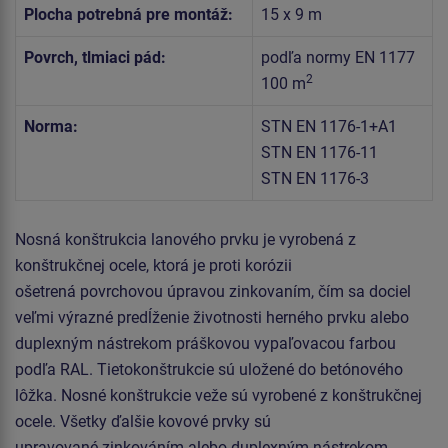
Plocha potrebná pre montáž:
15 x 9 m
Povrch, tlmiaci pád:
podľa normy EN 1177
2
100 m
Norma:
STN EN 1176-1+A1
STN EN 1176-11
STN EN 1176-3
Nosná konštrukcia lanového prvku je vyrobená z
konštrukčnej ocele, ktorá je proti korózii
ošetrená povrchovou úpravou zinkovaním, čím sa dociel
veľmi výrazné predĺženie životnosti herného prvku alebo
duplexným nástrekom práškovou vypaľovacou farbou
podľa RAL. Tietokonštrukcie sú uložené do betónového
lôžka. Nosné konštrukcie veže sú vyrobené z konštrukčnej
ocele. Všetky ďalšie kovové prvky sú
upravované zinkováním alebo duplexným nástrekom