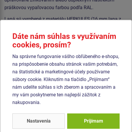
práškovou vypaľovacou farbou podľa RAL.
Laná sú vyrobené z materiálu HERKULES (16 mm lana z
polypropylénu s vnútorným oceľovým jadrom) a sú
spojované plastovými spojmi. Šmýkačka je vyrobená ze
Dáte nám súhlas s využívaním
sklolaminátu. Čelo šmýkačky je vyrobené z vysoko
cookies, prosím?
kvalitného plastu HDPE (celoprefarbený polyetylén s
Na správne fungovanie vášho obľúbeného e-shopu,
vysokou hustotou, ktorýsa vyznačuje vysokou farebnou
na prispôsobenie obsahu stránok vašim potrebám,
stálosťou, odolnosťou proti UV žiareniu a hlavne
na štatistické a marketingové účely používame
bezpečnosťou, pretože je nelámavý a nehrozí tak žiadne
súbory cookie. Kliknutím na tlačidlo „Prijímam“
nebezpečenstvo zranenia detí ostrými úlomkami). Všetok
nám udelíte súhlas s ich zberom a spracovaním a
spojovací materiál je pozinkovaný alebo nerezový.
my vám poskytneme ten najlepší zážitok z
nakupovania.
Podobný
tovar
Nastavenia
Prijímam
Produkt - LP-170K-15
Produkt - LP-160K-15
Lanová loď LP170K -
Lanová loď LP160K -