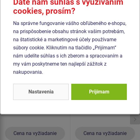
Dáte nám súhlas s využívaním
poškriabaniu a odolnosťou proti vode). Všetok spojovací
cookies, prosím?
materiál je pozinkovaný alebo nerezový.
Na správne fungovanie vášho obľúbeného e-shopu,
na prispôsobenie obsahu stránok vašim potrebám,
Podobný
tovar
na štatistické a marketingové účely používame
súbory cookie. Kliknutím na tlačidlo „Prijímam“
Produkt - KTA-6120K-10
Produkt - OPD-8107K-10
nám udelíte súhlas s ich zberom a spracovaním a
Kresliaca tabuľa
Opičia dráha Balančné
my vám poskytneme ten najlepší zážitok z
obojstranná MAXI
lano "Véčko" -
nakupovania.
KTA6120K - celokovová
celokovová (v.p. 1 m)
Novinka
Novinka
Nastavenia
Prijímam
Cena na vyžiadanie
Cena na vyžiadanie