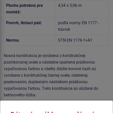
Plocha potrebná pre
4,34 x 3,06 m
montáž:
Povrch, tlmiaci pád:
podľa normy EN 1177 -
trávnik
Norma:
STN EN 1176-1+A1
Nosná konštrukcia je vyrobená z konštrukčnej
pozinkovanej ocele a následne opatrená práškovou
vypaľovanou farbou a všetky ďalšie kovové časti sú
vyrobene z konštrukčnej čiernej ocele, ošetrenej
pieskovaním, duplexným nástrekom práškovou
vypaľovanou farbou. Tieto konštrukcie sú uložené do
betónového lôžka.
Stena je vyrobená z HPL (vysokotlakový laminát, ktorý sa
vyznačuje vysokou farebnou stálosťou, odolnosťou proti