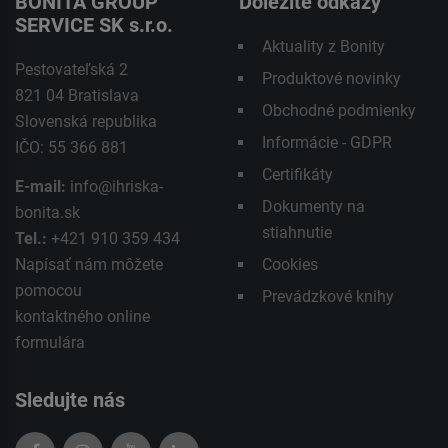
BONITA GROUP
Dôležité odkazy
SERVICE SK s.r.o.
Aktuality z Bonity
Pestovateľská 2
Produktové novinky
821 04 Bratislava
Obchodné podmienky
Slovenská republika
Informácie - GDPR
IČO: 55 366 881
Certifikáty
E-mail:
info@ihriska-
Dokumenty na
bonita.sk
stiahnutie
Tel.:
+421 910 359 434
Napísať nám môžete
Cookies
pomocou
Prevádzkové knihy
kontaktného
online
formulára
Sledujte nás