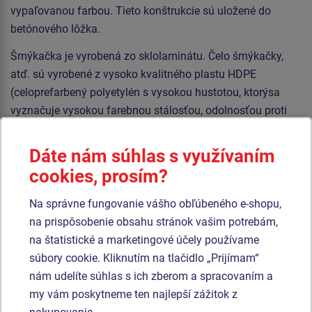
vypaľovanou farbou. Tieto konštrukcie sú uložené do
betónového lôžka.
Šmýkačka je vyrobená zo sklolaminátu. Čelo šmýkačky,
atď. sú vyrobené z vysoko kvalitného plastu HDPE
(celoprefarbený polyetylén s vysokou hustotou, ktorýsa
vyznačuje vysokou farebnou stálosťou, odolnosťou proti
UV žiareniu a hlavne bezpečnosťou, pretože je nelámavý a
nehrozí tak žiadne nebezpečenstvo zranenia detí ostrými
Dáte nám súhlas s využívaním
úlomkami). Šplhacia sieť, lanový most a lano sú
cookies, prosím?
vyrobené z materiálu HERKULES (16 mm lana z
polypropylénu s vnútorným oceľovým jadrom) a sú
Na správne fungovanie vášho obľúbeného e-shopu,
spojované plastovými alebo hliníkovými spojmi. Podesty a
na prispôsobenie obsahu stránok vašim potrebám,
kresliaca tabuľa sú vyrobené z HPL (vysokotlakový laminát
na štatistické a marketingové účely používame
opatrený protišmykom, ktorý sa vyznačuje vysokou
súbory cookie. Kliknutím na tlačidlo „Prijímam“
farebnou stálosťou, odolnosťou proti poškriabaniu a
nám udelíte súhlas s ich zberom a spracovaním a
odolnosťou proti vode). Všetok spojovací materiál je
my vám poskytneme ten najlepší zážitok z
pozinkovaný alebo nerezový.