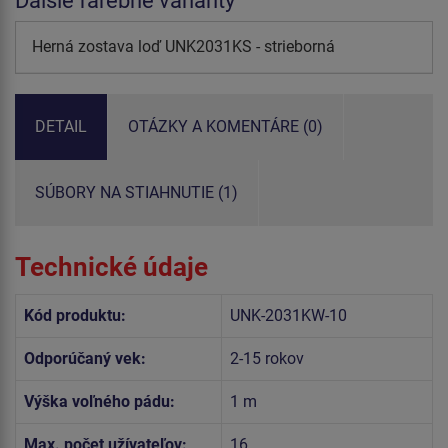
Ďalšie farebné varianty
Herná zostava loď UNK2031KS - strieborná
DETAIL
OTÁZKY A KOMENTÁRE (0)
SÚBORY NA STIAHNUTIE (1)
Technické údaje
Kód produktu:
UNK-2031KW-10
Odporúčaný vek:
2-15 rokov
Výška voľného pádu:
1 m
Max. počet užívateľov:
16