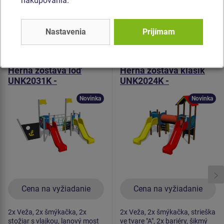
nakupovania.
Podobný
tovar
Nastavenia
Prijímam
Produkt - UNK-2031K-10
Produkt - UNK-2024K-10
Herná zostava loď
Herná zostava klasik
UNK2031K -
UNK2024K -
celokovová
celokovová
Novinka
Novinka
Cena na vyžiadanie
Cena na vyžiadanie
2x Veža, 2x šmýkačka, 2x
2x Veža, 2x šmýkačka, strieška
stožiar s vlajkou, lanový most
ve tvare "A", 2x bariéry, šikmý