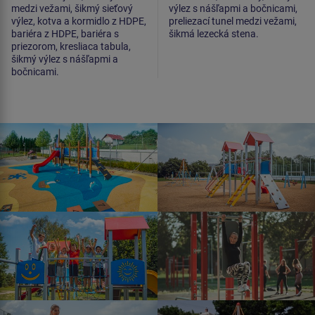
medzi vežami, šikmý sieťový
výlez s nášľapmi a bočnicami,
výlez, kotva a kormidlo z HDPE,
preliezací tunel medzi vežami,
bariéra z HDPE, bariéra s
šikmá lezecká stena.
priezorom, kresliaca tabula,
šikmý výlez s nášľapmi a
bočnicami.