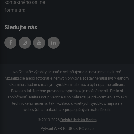
kontaktného
online
formulára
Sledujte nás
Keďže naše výrobky neustále vylepšujeme a inovujeme, niektoré
vizualizácie alebo fotografie herných prvkov a zostáv nemusí byť v danom
okamihu zhodné s reálnym výrobkom, ale môžu byť nepatrne odlišné.
Rovnako tak farebné prevedenie výrobkov je možné meniť. Preto si
spoločnosť Bonita Group Service s.r.o. vyhradzuje právo zmien, a to ako
technického riešenia, tak i vzhľadu u všetkých výrobkov, najmä na
webových stránkach a v propagačných materiáloch.
© 2010-2026
Detské ihriská Bonita
Vytvořil
WEB-KLUB.cz
,
PC verze