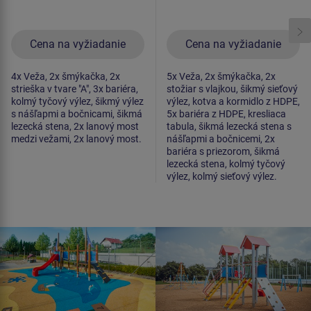
Cena na vyžiadanie
Cena na vyžiadanie
4x Veža, 2x šmýkačka, 2x
5x Veža, 2x šmýkačka, 2x
strieška v tvare "A", 3x bariéra,
stožiar s vlajkou, šikmý sieťový
kolmý tyčový výlez, šikmý výlez
výlez, kotva a kormidlo z HDPE,
s nášľapmi a bočnicami, šikmá
5x bariéra z HDPE, kresliaca
lezecká stena, 2x lanový most
tabula, šikmá lezecká stena s
medzi vežami, 2x lanový most.
nášľapmi a bočnicemi, 2x
bariéra s priezorom, šikmá
lezecká stena, kolmý tyčový
výlez, kolmý sieťový výlez.