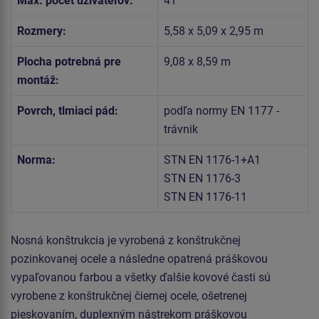
Max. počet užívateľov:
41
Rozmery:
5,58 x 5,09 x 2,95 m
Plocha potrebná pre
9,08 x 8,59 m
montáž:
Povrch, tlmiaci pád:
podľa normy EN 1177 -
trávnik
Norma:
STN EN 1176-1+A1
STN EN 1176-3
STN EN 1176-11
Nosná konštrukcia je vyrobená z konštrukčnej
pozinkovanej ocele a následne opatrená práškovou
vypaľovanou farbou a všetky ďalšie kovové časti sú
vyrobene z konštrukčnej čiernej ocele, ošetrenej
pieskovaním, duplexným nástrekom práškovou