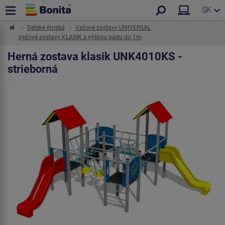
SK
Detské ihriská
Vežové zostavy UNIVERSAL
Vežové zostavy KLASIK s výškou pádu do 1m
Herná zostava klasik UNK4010KS -
strieborná