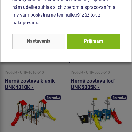
laminát, ktorý sa vyznačuje vysokou farebnou stálosťou,
nám udelíte súhlas s ich zberom a spracovaním a
odolnosťou proti UV žiareniu a olnosťou proti vode).
my vám poskytneme ten najlepší zážitok z
Horolezecké úchyty sú vyrobené z polyesteru, čo zaručuje
nakupovania.
dlhú životnosť, stálofarebnosť aj šetrný povrch pre kožu na
rukách. Všetok spojovací materiál je pozinkovaný alebo
nerezový.
Nastavenia
Prijímam
Podobný
tovar
Produkt - UNK-4010K-10
Produkt - UNK-5005K-10
Herná zostava klasik
Herná zostava loď
UNK4010K -
UNK5005K -
celokovová
celokovová
Novinka
Novinka