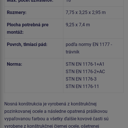
Max. počet užívateľov:
18
Rozmery:
7,75 x 3,25 x 2,95 m
Plocha potrebná pre
9,25 x 7,4 m
montáž:
Povrch, tlmiaci pád:
podľa normy EN 1177 -
trávnik
Norma:
STN EN 1176-1+A1
STN EN 1176-2+AC
STN EN 1176-3
STN EN 1176-11
Nosná konštrukcia je vyrobená z konštrukčnej
pozinkovanej ocele a následne opatrená práškovou
vypaľovanou farbou a všetky ďalšie kovové časti sú
vyrobene z konštrukčnej čiernej ocele, ošetrenej