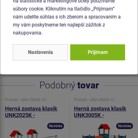
vyrobené z HPL (Vysokotlakový laminát, ktorý sa vyznačuje
na štatistické a marketingové účely používame
vysokou farebnou stálosťou, odolnosťou proti UV žiareniu
súbory cookie. Kliknutím na tlačidlo „Prijímam“
a olnosťou proti vode). Sedadlo Normal hojdačky je
nám udelíte súhlas s ich zberom a spracovaním a
hlinikové, obalené mäkkou a pohodlnou gumou. Reťaze sú
my vám poskytneme ten najlepší zážitok z
nerezové, čím sa docieli veľmi výrazného predĺženia ich
nakupovania.
životnosti. Horolezecké úchyty sú vyrobené z polyesteru, čo
zaručuje dlhú životnosť, stálofarebnosť aj šetrný povrch pre
Nastavenia
Prijímam
kožu na rukách. Všetok spojovací materiál je pozinkovaný
alebo nerezový.
Podobný
tovar
Produkt - UNK-2025K-10
Produkt - UNK-3005K-10
Herná zostava klasik
Herná zostava klasik
UNK2025K -
UNK3005K -
celokovová
celokovová
Novinka
Novinka