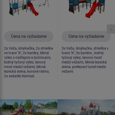
Cena na vyžiadanie
Cena na vyžiadanie
2x Veža, šmýkačka, 2x strieška
3x Veža, šmýkačka, strieška v
ve tvare "A", 2x bariéry, šikmý
tvare "A", 5x bariéra , kolmý
výlez s nášľapmi a bočnicami,
tyčový výlez, lanový most
kolmý tyčový výlez, lanový
medzi vežami, šikmá lezecká
most medzi vežami, šikmá
stena, preliezací tunel medzi
lezecká stena, kovové rahno,
vežami.
2x sedadlo Normal.