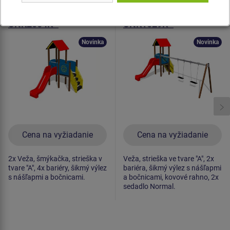
Herná zostava klasik
Herná zostava klasik
UNK2004K -
UNK1029K -
celokovová
celokovová
Novinka
Novinka
Cena na vyžiadanie
Cena na vyžiadanie
2x Veža, šmýkačka, strieška v
Veža, strieška ve tvare "A", 2x
tvare "A", 4x bariéry, šikmý výlez
bariéra, šikmý výlez s nášľapmi
s nášľapmi a bočnicami.
a bočnicami, kovové rahno, 2x
sedadlo Normal.