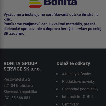
Vyrábame a inštalujeme certifikovaná detské ihriská na
kľúč.
Ponúkame zaujímavú cenu, kvalitné materiály, presné
dielenské spracovanie a dopravu herných prvkov po celej
SR zadarmo.
BONITA GROUP
Dôležité odkazy
SERVICE SK s.r.o.
Aktuality z Bonity
Pestovateľská 2
Produktové novinky
821 04 Bratislava
Obchodné podmienky
Slovenská republika
Informácie - GDPR
IČO: 55 366 881
Certifikáty