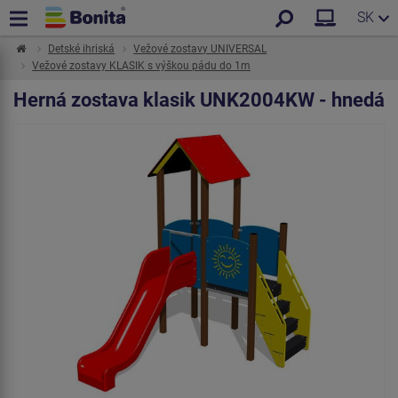
SK
Detské ihriská
Vežové zostavy UNIVERSAL
Vežové zostavy KLASIK s výškou pádu do 1m
Herná zostava klasik UNK2004KW - hnedá