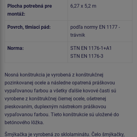
Plocha potrebná pre
6,27 x 5,2 m
montáž:
Povrch, tlmiaci pád:
podľa normy EN 1177 -
trávnik
Norma:
STN EN 1176-1+A1
STN EN 1176-3
Nosná konštrukcia je vyrobená z konštrukčnej
pozinkovanej ocele a následne opatrená práškovou
vypaľovanou farbou a všetky ďalšie kovové časti sú
vyrobene z konštrukčnej čiernej ocele, ošetrenej
pieskovaním, duplexným nástrekom práškovou
vypaľovanou farbou. Tieto konštrukcie sú uložené do
betónového lôžka.
Šmýkačka je vyrobená zo sklolaminátu. Čelo šmýkačky,