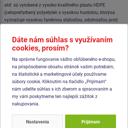
atď. sú vyrobené z vysoko kvalitného plastu HDPE
(celoprefarbený polyetylén s vysokou hustotou, ktorýsa
vyznačuje vysokou farebnou stálosťou, odolnosťou proti
UV žiareniu a hlavne bezpečnosťou, pretože je nelámavý a
nehrozí tak žiadne nebezpečenstvo zranenia detí ostrými
Dáte nám súhlas s využívaním
úlomkami). Podesty sú vyrobené z HPL (vysokotlakový
cookies, prosím?
laminát opatrený protišmykom, ktorý sa vyznačuje vysokou
farebnou stálosťou, odolnosťou proti poškriabaniu a
Na správne fungovanie vášho obľúbeného e-shopu,
odolnosťou proti vode). Strecha je vyrobená z HPL
na prispôsobenie obsahu stránok vašim potrebám,
(Vysokotlakový laminát, ktorý sa vyznačuje vysokou
na štatistické a marketingové účely používame
farebnou stálosťou, odolnosťou proti UV žiareniu a
súbory cookie. Kliknutím na tlačidlo „Prijímam“
olnosťou proti vode). Všetok spojovací materiál je
nám udelíte súhlas s ich zberom a spracovaním a
pozinkovaný alebo nerezový.
my vám poskytneme ten najlepší zážitok z
nakupovania.
Podobný
tovar
Nastavenia
Prijímam
Produkt - UNK-2004K-10
Produkt - UNK-1029K-10