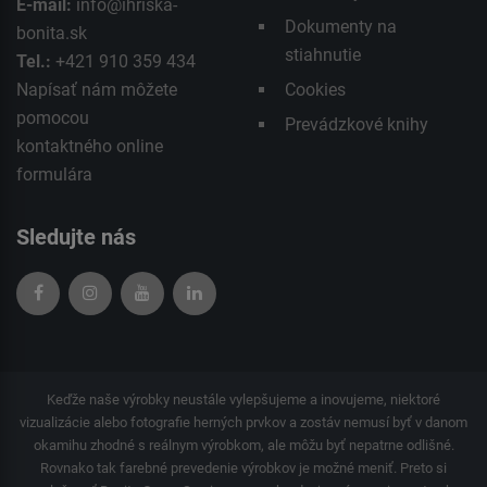
E-mail:
info@ihriska-
Dokumenty na
bonita.sk
stiahnutie
Tel.:
+421 910 359 434
Napísať nám môžete
Cookies
pomocou
Prevádzkové knihy
kontaktného
online
formulára
Sledujte nás
Keďže naše výrobky neustále vylepšujeme a inovujeme, niektoré
vizualizácie alebo fotografie herných prvkov a zostáv nemusí byť v danom
okamihu zhodné s reálnym výrobkom, ale môžu byť nepatrne odlišné.
Rovnako tak farebné prevedenie výrobkov je možné meniť. Preto si