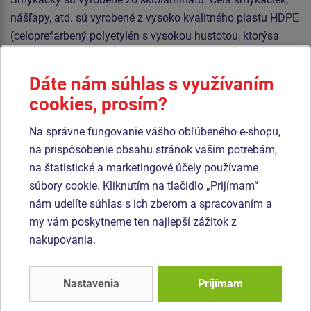
nášľapy, atd. sú vyrobené z vysoko kvalitného plastu HDPE
(celoprefarbený polyetylén s vysokou hustotou, ktorýsa
vyznačuje vysokou farebnou stálosťou, odolnosťou proti
UV žiareniu a hlavne bezpečnosťou, pretože je nelámavý a
Dáte nám súhlas s využívaním
nehrozí tak žiadne nebezpečenstvo zranenia detí ostrými
cookies, prosím?
úlomkami). Podesta je vyrobená z HPL (vysokotlakový
laminát opatrený protišmykom, ktorý sa vyznačuje vysokou
Na správne fungovanie vášho obľúbeného e-shopu,
farebnou stálosťou, odolnosťou proti poškriabaniu a
na prispôsobenie obsahu stránok vašim potrebám,
odolnosťou proti vode). Horolezecké úchyty sú vyrobené z
na štatistické a marketingové účely používame
polyesteru, čo zaručuje dlhú životnosť, stálofarebnosť aj
súbory cookie. Kliknutím na tlačidlo „Prijímam“
šetrný povrch pre kožu na rukách. Všetok spojovací
nám udelíte súhlas s ich zberom a spracovaním a
materiál je pozinkovaný alebo nerezový.
my vám poskytneme ten najlepší zážitok z
nakupovania.
Podobný
tovar
Nastavenia
Prijímam
Produkt - UNK-1041K-10
Produkt - UNK-1008K-10