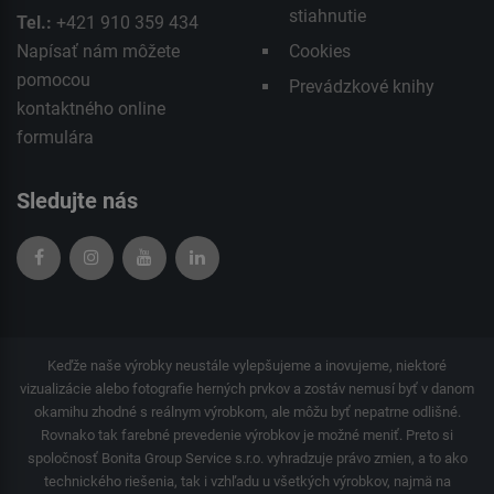
stiahnutie
Tel.:
+421 910 359 434
Napísať nám môžete
Cookies
pomocou
Prevádzkové knihy
kontaktného
online
formulára
Sledujte nás
Keďže naše výrobky neustále vylepšujeme a inovujeme, niektoré
vizualizácie alebo fotografie herných prvkov a zostáv nemusí byť v danom
okamihu zhodné s reálnym výrobkom, ale môžu byť nepatrne odlišné.
Rovnako tak farebné prevedenie výrobkov je možné meniť. Preto si
spoločnosť Bonita Group Service s.r.o. vyhradzuje právo zmien, a to ako
technického riešenia, tak i vzhľadu u všetkých výrobkov, najmä na