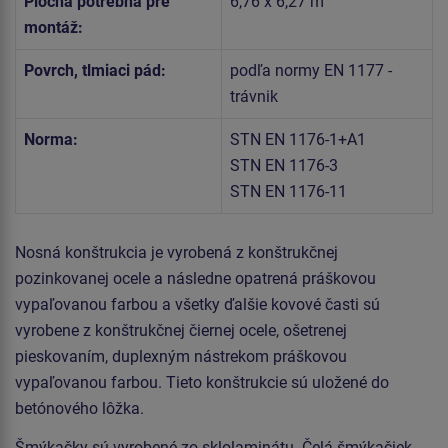
Plocha potrebná pre
6,76 x 6,27 m
montáž:
Povrch, tlmiaci pád:
podľa normy EN 1177 -
trávnik
Norma:
STN EN 1176-1+A1
STN EN 1176-3
STN EN 1176-11
Nosná konštrukcia je vyrobená z konštrukčnej
pozinkovanej ocele a následne opatrená práškovou
vypaľovanou farbou a všetky ďalšie kovové časti sú
vyrobene z konštrukčnej čiernej ocele, ošetrenej
pieskovaním, duplexným nástrekom práškovou
vypaľovanou farbou. Tieto konštrukcie sú uložené do
betónového lôžka.
Šmýkačky sú vyrobené zo sklolaminátu. Čelá šmýkačiek,