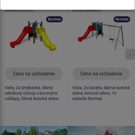
Herná zostava klasik
Herná zostava klasik
UNK1041K -
UNK1008K -
celokovová
celokovová
Novinka
Novinka
Cena na vyžiadanie
Cena na vyžiadanie
Veža, 2x šmýkačka, šikmý
Veža, 2x bariéra, šikmá lezecká
rebríkový výstup s kovovými
stena, kovové rahno, 1x
nášlapy, šikmá lezecká stena.
sedadlo Normal.