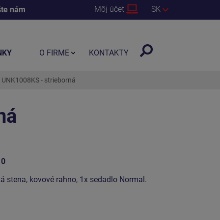
Môj účet
SK
šte nám
NKY
O FIRME
KONTAKTY
k UNK1008KS - strieborná
ná
10
ká stena, kovové rahno, 1x sedadlo Normal.