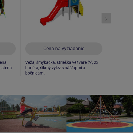
Cena na vyžiadanie
C
ena,
Veža, šmýkačka, strieška ve tvare "A", 2x
Veža, šmýka
á stena
bariéra, šikmý výlez s nášľapmi a
bariéra, ko
bočnicami.