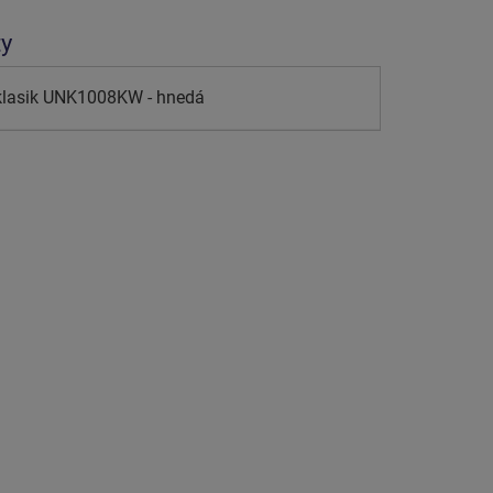
ty
klasik UNK1008KW - hnedá