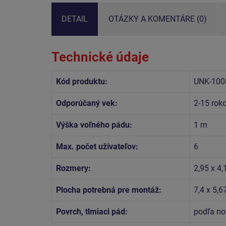
DETAIL
OTÁZKY A KOMENTÁRE (0)
Technické údaje
Kód produktu:
UNK-100
Odporúčaný vek:
2-15 rok
Výška voľného pádu:
1 m
Max. počet užívateľov:
6
Rozmery:
2,95 x 4,
Plocha potrebná pre montáž:
7,4 x 5,6
Povrch, tlmiaci pád:
podľa no