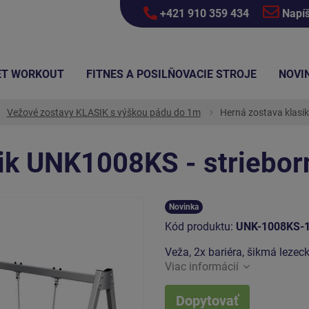
+421 910 359 434
Napí
ET WORKOUT
FITNES A POSILŇOVACIE STROJE
NOVI
Vežové zostavy KLASIK s výškou pádu do 1m
Herná zostava klasi
sik UNK1008KS - striebor
Novinka
Kód produktu:
UNK-1008KS-
Veža, 2x bariéra, šikmá lezec
Viac informácií
Dopytovať