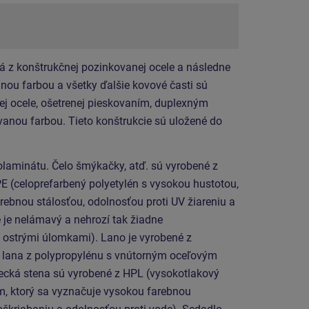
á z konštrukčnej pozinkovanej ocele a následne
ou farbou a všetky ďalšie kovové časti sú
ej ocele, ošetrenej pieskovaním, duplexným
anou farbou. Tieto konštrukcie sú uložené do
laminátu. Čelo šmýkačky, atď. sú vyrobené z
E (celoprefarbený polyetylén s vysokou hustotou,
rebnou stálosťou, odolnosťou proti UV žiareniu a
 je nelámavý a nehrozí tak žiadne
 ostrými úlomkami). Lano je vyrobené z
lana z polypropylénu s vnútorným oceľovým
ecká stena sú vyrobené z HPL (vysokotlakový
m, ktorý sa vyznačuje vysokou farebnou