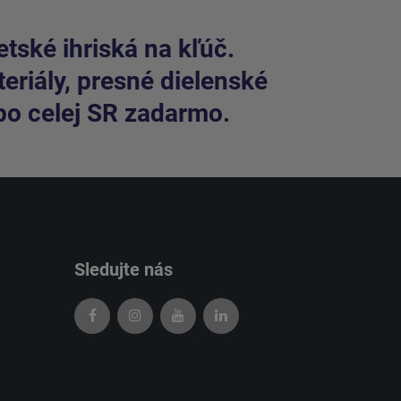
tské ihriská na kľúč.
riály, presné dielenské
po celej SR zadarmo.
Sledujte nás