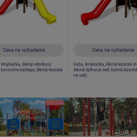
Cena na vyžiadanie
Cena na vyžiadanie
 šmýkačka, šikmý rebríkový
Veža, šmýkačka, šikmá lezecká st
 kovovými nášlapy, šikmá lezecká
šikmá šplhacia sieť, kolmá lezeck
na veži.