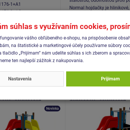
stálosťou, odolnosťou proti p
1176-1+A1
Normal hojdačky je hlinikov
1176-2+AC
nerezové, čím sa docieli veľm
1176-3
životnosti. Horolezecké úchyt
ám súhlas s využívaním cookies, pros
1176-11
životnosť, stálofarebnosť aj 
spojovací materiál je pozinko
fungovanie vášho obľúbeného e-shopu, na prispôsobenie obsa
bám, na štatistické a marketingové účely používame súbory coo
a tlačidlo „Prijímam“ nám udelíte súhlas s ich zberom a spraco
eme ten najlepší zážitok z nakupovania.
Podobný
tovar
Nastavenia
Prijímam
- UNK-1041K-10
Produkt - UNK-1051K-10
zostava klasik
Herná zostava klasik
41K - celokovová
UNK1051K - celokovová
Novinka