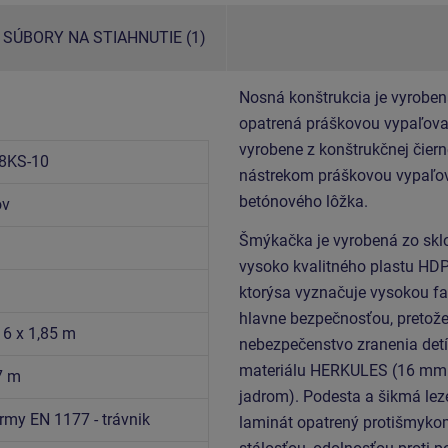
SÚBORY NA STIAHNUTIE (1)
Nosná konštrukcia je vyroben
opatrená práškovou vypaľovan
vyrobene z konštrukčnej čiern
8KS-10
nástrekom práškovou vypaľov
betónového lôžka.
ov
Šmýkačka je vyrobená zo sklo
vysoko kvalitného plastu HDP
ktorýsa vyznačuje vysokou fa
hlavne bezpečnosťou, pretože
16 x 1,85 m
nebezpečenstvo zranenia detí
materiálu HERKULES (16 mm 
7 m
jadrom). Podesta a šikmá lez
rmy EN 1177 - trávnik
laminát opatrený protišmyko