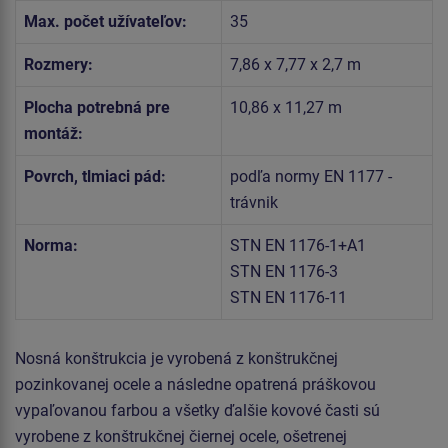
Max. počet užívateľov:
35
Rozmery:
7,86 x 7,77 x 2,7 m
Plocha potrebná pre
10,86 x 11,27 m
montáž:
Povrch, tlmiaci pád:
podľa normy EN 1177 -
trávnik
Norma:
STN EN 1176-1+A1
STN EN 1176-3
STN EN 1176-11
Nosná konštrukcia je vyrobená z konštrukčnej
pozinkovanej ocele a následne opatrená práškovou
vypaľovanou farbou a všetky ďalšie kovové časti sú
vyrobene z konštrukčnej čiernej ocele, ošetrenej