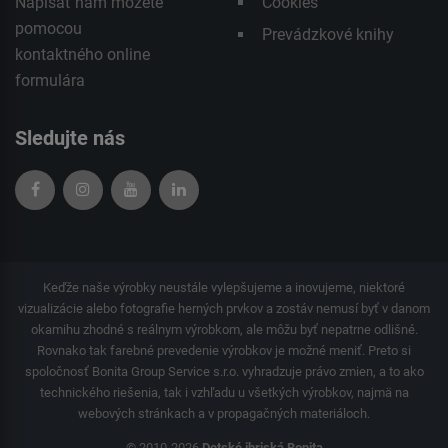
Napísať nám môžete
Cookies
pomocou
Prevádzkové knihy
kontaktného
online
formulára
Sledujte nás
Keďže naše výrobky neustále vylepšujeme a inovujeme, niektoré
vizualizácie alebo fotografie herných prvkov a zostáv nemusí byť v danom
okamihu zhodné s reálnym výrobkom, ale môžu byť nepatrne odlišné.
Rovnako tak farebné prevedenie výrobkov je možné meniť. Preto si
spoločnosť Bonita Group Service s.r.o. vyhradzuje právo zmien, a to ako
technického riešenia, tak i vzhľadu u všetkých výrobkov, najmä na
webových stránkach a v propagačných materiáloch.
© 2010-2026
Detské ihriská Bonita