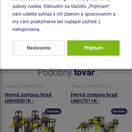
súbory cookie. Kliknutím na tlačidlo „Prijímam“
vysokou farebnou stálosťou. Horolezecké úchyty sú
nám udelíte súhlas s ich zberom a spracovaním a
vyrobené z polyesteru, čo zaručuje dlhú životnosť,
my vám poskytneme ten najlepší zážitok z
stálofarebnosť aj šetrný povrch pre kožu na rukách.
nakupovania.
Preliezacie tunel je vyrobený z HDPE (celo zafarbený
polyetylén, ktorý sa vyznačuje vysokou farebnou stálosťou
a odolnosťou proti UV žiareniu). Všetok spojovací materiál
Nastavenia
Prijímam
je pozinkovaný alebo nerezový.
Podobný
tovar
Produkt - UNH-8001K-10
Produkt - UNH-7011K-10
Herná zostava hrad
Herná zostava hrad
UNH8001K -
UNH7011K -
celokovová
celokovová
Novinka
Novinka