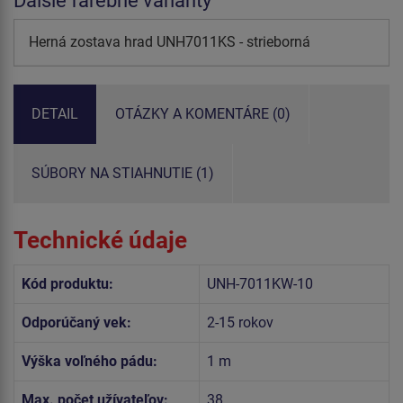
Ďalšie farebné varianty
Herná zostava hrad UNH7011KS - strieborná
DETAIL
OTÁZKY A KOMENTÁRE (0)
SÚBORY NA STIAHNUTIE (1)
Technické údaje
Kód produktu:
UNH-7011KW-10
Odporúčaný vek:
2-15 rokov
Výška voľného pádu:
1 m
Max. počet užívateľov:
38