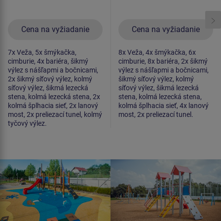
Cena na vyžiadanie
Cena na vyžiadanie
7x Veža, 5x šmýkačka,
8x Veža, 4x šmýkačka, 6x
cimburie, 4x bariéra, šikmý
cimburie, 8x bariéra, 2x šikmý
výlez s nášľapmi a bočnicami,
výlez s nášľapmi a bočnicami,
2x šikmý síťový výlez, kolmý
šikmý síťový výlez, kolmý
síťový výlez, šikmá lezecká
síťový výlez, šikmá lezecká
stena, kolmá lezecká stena, 2x
stena, kolmá lezecká stena,
kolmá šplhacia sieť, 2x lanový
kolmá šplhacia sieť, 4x lanový
most, 2x preliezací tunel, kolmý
most, 2x preliezací tunel.
tyčový výlez.