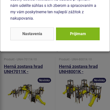
nám udelíte súhlas s ich zberom a spracovaním a
šetrný povrch pre kožu na rukách. Preliezacie tunel je
my vám poskytneme ten najlepší zážitok z
vyrobený z HDPE (celo zafarbený polyetylén, ktorý sa
nakupovania.
vyznačuje vysokou farebnou stálosťou a odolnosťou proti
UV žiareniu). Všetok spojovací materiál je pozinkovaný
alebo nerezový.
Nastavenia
Prijímam
Podobný
tovar
Produkt - UNH-7011K-10
Produkt - UNH-8001K-10
Herná zostava hrad
Herná zostava hrad
UNH7011K -
UNH8001K -
celokovová
celokovová
Novinka
Novinka