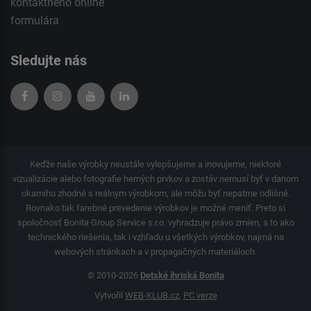
kontaktného
online
formulára
Sledujte nás
Keďže naše výrobky neustále vylepšujeme a inovujeme, niektoré
vizualizácie alebo fotografie herných prvkov a zostáv nemusí byť v danom
okamihu zhodné s reálnym výrobkom, ale môžu byť nepatrne odlišné.
Rovnako tak farebné prevedenie výrobkov je možné meniť. Preto si
spoločnosť Bonita Group Service s.r.o. vyhradzuje právo zmien, a to ako
technického riešenia, tak i vzhľadu u všetkých výrobkov, najmä na
webových stránkach a v propagačných materiáloch.
© 2010-2026
Detské ihriská Bonita
Vytvořil
WEB-KLUB.cz
,
PC verze