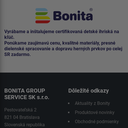
Vyrábame a inštalujeme certifikovaná detské ihriská na
kľúč.
Ponúkame zaujímavú cenu, kvalitné materiály, presné
dielenské spracovanie a dopravu herných prvkov po celej
SR zadarmo.
BONITA GROUP
Dôležité odkazy
SERVICE SK s.r.o.
Aktuality z Bonity
Pestovateľská 2
Produktové novinky
821 04 Bratislava
Obchodné podmienky
Slovenská republika