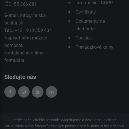
Informácie - GDPR
IČO: 55 366 881
Certifikáty
E-mail:
info@ihriska-
Dokumenty na
bonita.sk
stiahnutie
Tel.:
+421 910 359 434
Napísať nám môžete
Cookies
pomocou
Prevádzkové knihy
kontaktného
online
formulára
Sledujte nás
Keďže naše výrobky neustále vylepšujeme a inovujeme, niektoré
vizualizácie alebo fotografie herných prvkov a zostáv nemusí byť v danom