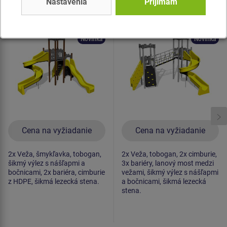
Nastavenia
Prijímam
Herná zostava hrad
Herná zostava hrad
UNH2066K -
UNH2065K -
celokovová
celokovová
Novinka
Novinka
Cena na vyžiadanie
Cena na vyžiadanie
2x Veža, šmykľavka, tobogan,
2x Veža, tobogan, 2x cimburie,
šikmý výlez s nášľapmi a
3x bariéry, lanový most medzi
bočnicami, 2x bariéra, cimburie
vežami, šikmý výlez s nášľapmi
z HDPE, šikmá lezecká stena.
a bočnicami, šikmá lezecká
stena.