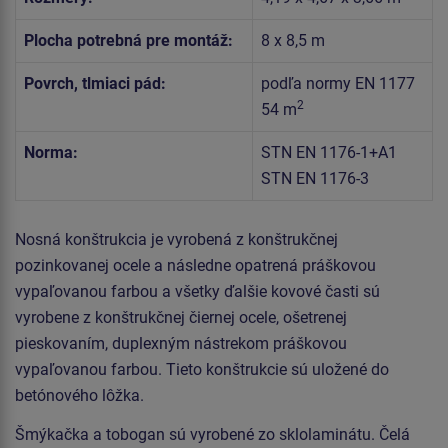
Plocha potrebná pre montáž:
8 x 8,5 m
Povrch, tlmiaci pád:
podľa normy EN 1177
2
54 m
Norma:
STN EN 1176-1+A1
STN EN 1176-3
Nosná konštrukcia je vyrobená z konštrukčnej
pozinkovanej ocele a následne opatrená práškovou
vypaľovanou farbou a všetky ďalšie kovové časti sú
vyrobene z konštrukčnej čiernej ocele, ošetrenej
pieskovaním, duplexným nástrekom práškovou
vypaľovanou farbou. Tieto konštrukcie sú uložené do
betónového lôžka.
Šmýkačka a tobogan sú vyrobené zo sklolaminátu. Čelá