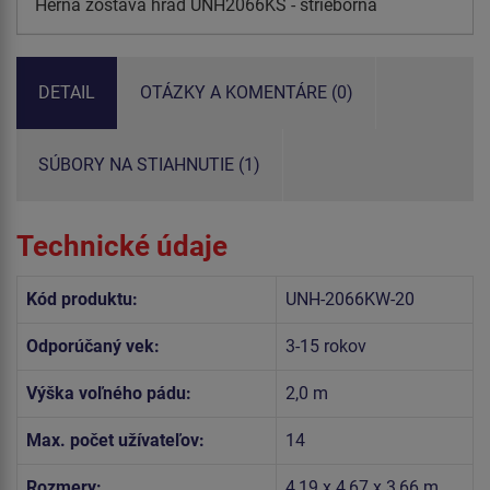
Herná zostava hrad UNH2066KS - strieborná
DETAIL
OTÁZKY A KOMENTÁRE (0)
SÚBORY NA STIAHNUTIE (1)
Technické údaje
Kód produktu:
UNH-2066KW-20
Odporúčaný vek:
3-15 rokov
Výška voľného pádu:
2,0 m
Max. počet užívateľov:
14
Rozmery:
4,19 x 4,67 x 3,66 m