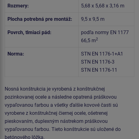
Rozmery:
5,68 x 5,68 x 3,16 m
Plocha potrebná pre montáž:
9,5 x 9,5 m
Povrch, tlmiaci pád:
podľa normy EN 1177
2
66,5 m
Norma:
STN EN 1176-1+A1
STN EN 1176-3
STN EN 1176-11
Nosná konštrukcia je vyrobená z konštrukčnej
pozinkovanej ocele a následne opatrená práškovou
vypaľovanou farbou a všetky ďalšie kovové časti sú
vyrobene z konštrukčnej čiernej ocele, ošetrenej
pieskovaním, duplexným nástrekom práškovou
vypaľovanou farbou. Tieto konštrukcie sú uložené do
betónového lôžka.