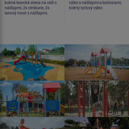
kolmá lezecká stena na veži s
výlez s nášľapmi a bočnicami,
nášľapmi, 2x cimburie, 2x
kolmý tyčový výlez.
lanový most s nášľapmi.