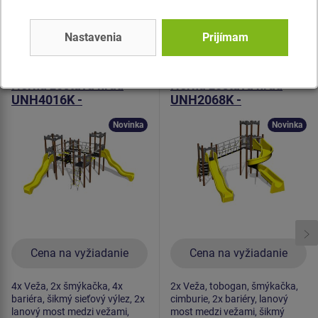
Podobný
tovar
Nastavenia
Prijímam
Produkt - UNH-4016K-15
Produkt - UNH-2068K-20
Herná zostava hrad
Herná zostava hrad
UNH4016K -
UNH2068K -
celokovová
celokovová
Novinka
Novinka
Cena na vyžiadanie
Cena na vyžiadanie
4x Veža, 2x šmýkačka, 4x
2x Veža, tobogan, šmýkačka,
bariéra, šikmý sieťový výlez, 2x
cimburie, 2x bariéry, lanový
lanový most medzi vežami,
most medzi vežami, šikmý