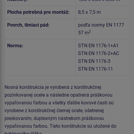
Plocha potrebná pre montáž:
8,5 x 7,5 m
Povrch, tlmiaci pád:
podľa normy EN 1177
2
57 m
Norma:
STN EN 1176-1+A1
STN EN 1176-2+AC
STN EN 1176-3
STN EN 1176-11
Nosná konštrukcia je vyrobená z konštrukčnej
pozinkovanej ocele a následne opatrená práškovou
vypaľovanou farbou a všetky ďalšie kovové časti sú
vyrobene z konštrukčnej čiernej ocele, ošetrenej
pieskovaním, duplexným nástrekom práškovou
vypaľovanou farbou. Tieto konštrukcie sú uložené do
betónového lôžka.