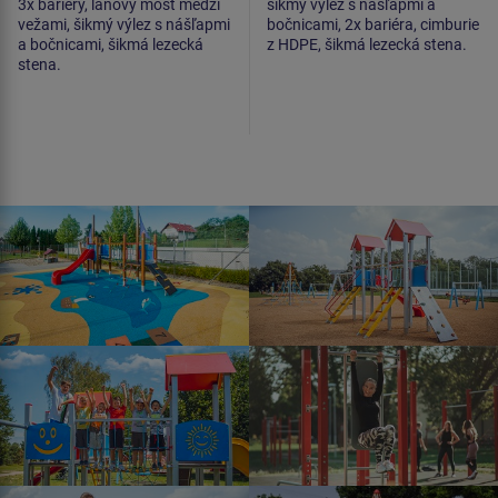
3x bariéry, lanový most medzi
šikmý výlez s nášľapmi a
vežami, šikmý výlez s nášľapmi
bočnicami, 2x bariéra, cimburie
a bočnicami, šikmá lezecká
z HDPE, šikmá lezecká stena.
stena.