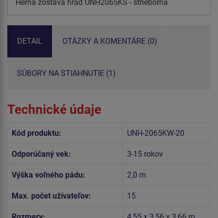
Herná zostava hrad UNH2065KS - strieborná
DETAIL
OTÁZKY A KOMENTÁRE (0)
SÚBORY NA STIAHNUTIE (1)
Technické údaje
Kód produktu:
UNH-2065KW-20
Odporúčaný vek:
3-15 rokov
Výška voľného pádu:
2,0 m
Max. počet užívateľov:
15
Rozmery:
4,55 x 3,56 x 3,66 m