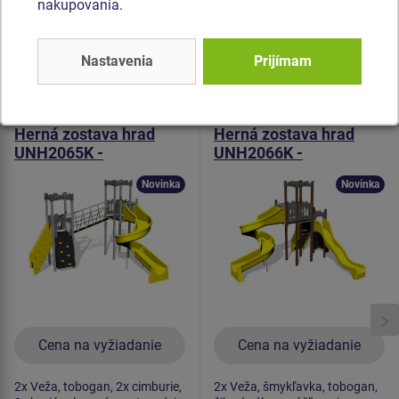
nakupovania.
pozinkovaný alebo nerezový.
Podobný
tovar
Nastavenia
Prijímam
Produkt - UNH-2065K-20
Produkt - UNH-2066K-20
Herná zostava hrad
Herná zostava hrad
UNH2065K -
UNH2066K -
celokovová
celokovová
Novinka
Novinka
Cena na vyžiadanie
Cena na vyžiadanie
2x Veža, tobogan, 2x cimburie,
2x Veža, šmykľavka, tobogan,