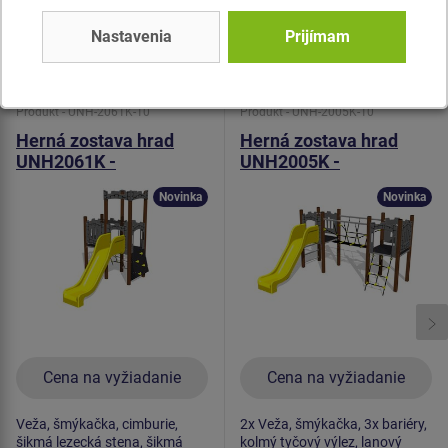
Nastavenia
Prijímam
Podobný
tovar
Produkt - UNH-2061K-10
Produkt - UNH-2005K-10
Herná zostava hrad
Herná zostava hrad
UNH2061K -
UNH2005K -
celokovová
celokovová
Novinka
Novinka
Cena na vyžiadanie
Cena na vyžiadanie
Veža, šmýkačka, cimburie,
2x Veža, šmýkačka, 3x bariéry,
šikmá lezecká stena, šikmá
kolmý tyčový výlez, lanový