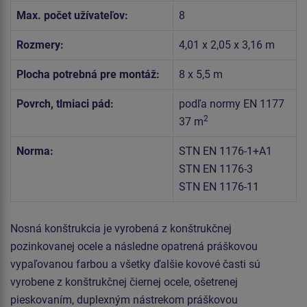
Max. počet užívateľov:
8
Rozmery:
4,01 x 2,05 x 3,16 m
Plocha potrebná pre montáž:
8 x 5,5 m
Povrch, tlmiaci pád:
podľa normy EN 1177
2
37 m
Norma:
STN EN 1176-1+A1
STN EN 1176-3
STN EN 1176-11
Nosná konštrukcia je vyrobená z konštrukčnej
pozinkovanej ocele a následne opatrená práškovou
vypaľovanou farbou a všetky ďalšie kovové časti sú
vyrobene z konštrukčnej čiernej ocele, ošetrenej
pieskovaním, duplexným nástrekom práškovou