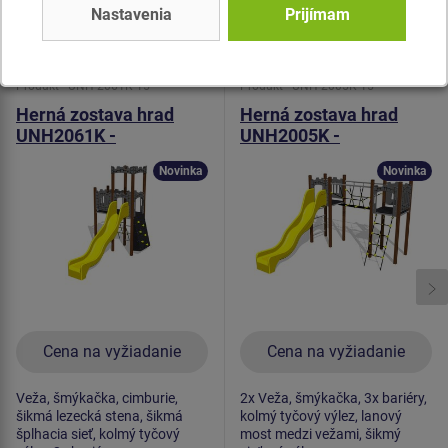
Nastavenia
Prijímam
Podobný
tovar
Produkt - UNH-2061K-15
Produkt - UNH-2005K-15
Herná zostava hrad
Herná zostava hrad
UNH2061K -
UNH2005K -
celokovová
celokovová
Novinka
Novinka
Cena na vyžiadanie
Cena na vyžiadanie
Veža, šmýkačka, cimburie,
2x Veža, šmýkačka, 3x bariéry,
šikmá lezecká stena, šikmá
kolmý tyčový výlez, lanový
šplhacia sieť, kolmý tyčový
most medzi vežami, šikmý