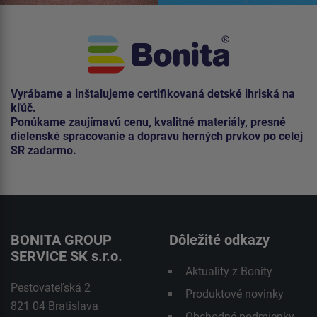
Vyrábame a inštalujeme certifikovaná detské ihriská na
kľúč.
Ponúkame zaujímavú cenu, kvalitné materiály, presné
dielenské spracovanie a dopravu herných prvkov po celej
SR zadarmo.
BONITA GROUP
Dôležité odkazy
SERVICE SK s.r.o.
Aktuality z Bonity
Pestovateľská 2
Produktové novinky
821 04 Bratislava
Obchodné podmienky