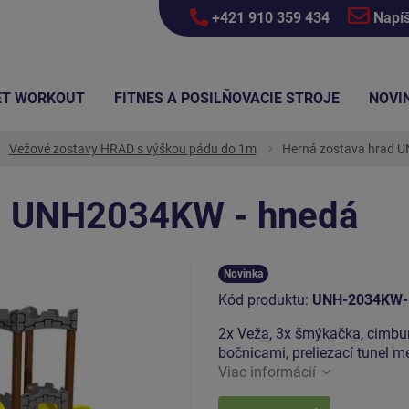
+421 910 359 434
Napí
ET WORKOUT
FITNES A POSILŇOVACIE STROJE
NOVI
Vežové zostavy HRAD s výškou pádu do 1m
Herná zostava hrad 
ad UNH2034KW - hnedá
Novinka
Kód produktu:
UNH-2034KW-
2x Veža, 3x šmýkačka, cimbur
bočnicami, preliezací tunel m
Viac informácií