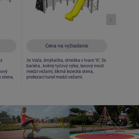
Cena na vyžiadanie
C
2x
3x Veža, šmýkačka, strieška v tvare "A", 5x
3x Veža, šm
bariéra , kolmý tyčový výlez, lanový most
3x bariéra, 
nový
medzi vežami, šikmá lezecká stena,
lezecká ste
 stena,
preliezací tunel medzi vežami.
bočnicami, 
.