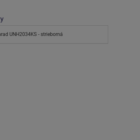
ty
hrad UNH2034KS - strieborná