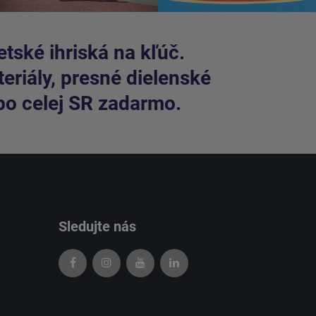
tské ihriská na kľúč.
riály, presné dielenské
po celej SR zadarmo.
Sledujte nás