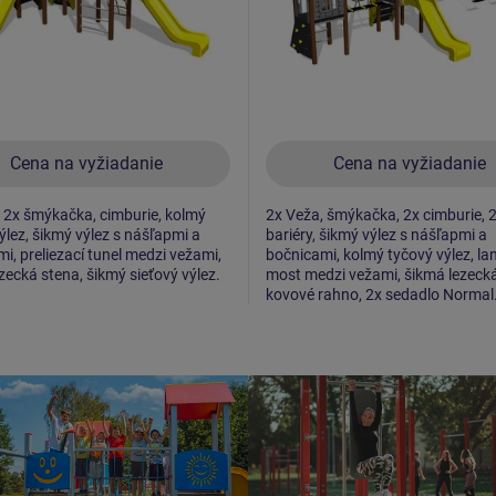
Cena na vyžiadanie
Cena na vyžiadanie
 2x šmýkačka, cimburie, kolmý
2x Veža, šmýkačka, 2x cimburie, 
ýlez, šikmý výlez s nášľapmi a
bariéry, šikmý výlez s nášľapmi a
i, preliezací tunel medzi vežami,
bočnicami, kolmý tyčový výlez, la
zecká stena, šikmý sieťový výlez.
most medzi vežami, šikmá lezecká
kovové rahno, 2x sedadlo Normal