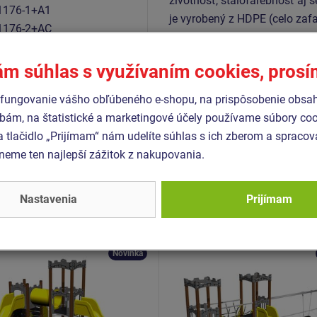
životnosť, stálofarebnosť aj š
1176-1+A1
je vyrobený z HDPE (celo zaf
1176-2+AC
farebnou stálosťou a odolnosť
1176-3
je pozinkovaný alebo nerezov
1176-11
ám súhlas s využívaním cookies, pros
fungovanie vášho obľúbeného e-shopu, na prispôsobenie obsa
bám, na štatistické a marketingové účely používame súbory coo
a tlačidlo „Prijímam“ nám udelíte súhlas s ich zberom a spraco
Podobný
tovar
eme ten najlepší zážitok z nakupovania.
- UNH-2029K-10
Produkt - UNH-2025K-10
Nastavenia
Prijímam
 zostava hrad UNH2029K
Herná zostava hrad UNH
kovová
- celokovová
Novinka