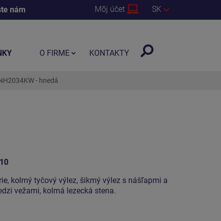
Môj účet
SK
šte nám
NKY
O FIRME
KONTAKTY
UNH2034KW - hnedá
10
ie, kolmý tyčový výlez, šikmý výlez s nášľapmi a
edzi vežami, kolmá lezecká stena.