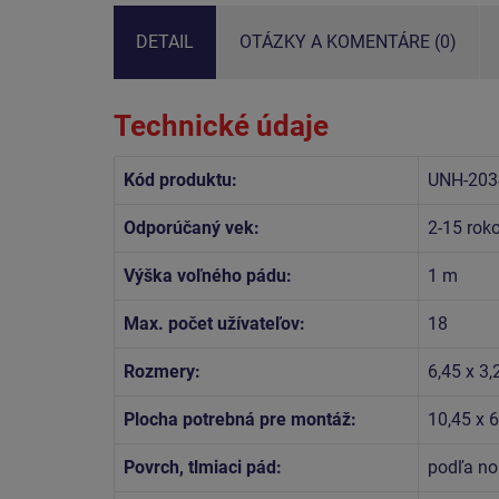
DETAIL
OTÁZKY A KOMENTÁRE (0)
Technické údaje
Kód produktu:
UNH-203
Odporúčaný vek:
2-15 rok
Výška voľného pádu:
1 m
Max. počet užívateľov:
18
Rozmery:
6,45 x 3,
Plocha potrebná pre montáž:
10,45 x 
Povrch, tlmiaci pád:
podľa no