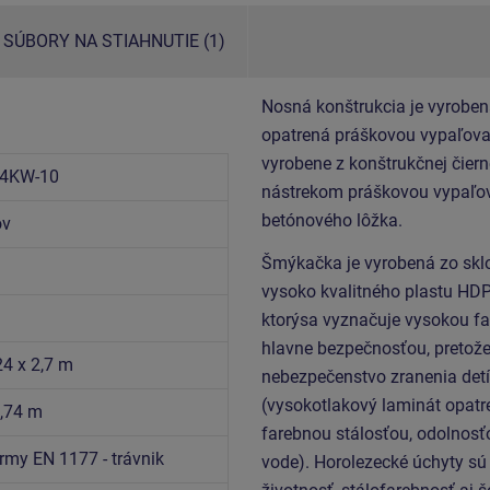
SÚBORY NA STIAHNUTIE (1)
Nosná konštrukcia je vyroben
opatrená práškovou vypaľovan
vyrobene z konštrukčnej čiern
4KW-10
nástrekom práškovou vypaľov
betónového lôžka.
ov
Šmýkačka je vyrobená zo skl
vysoko kvalitného plastu HDP
ktorýsa vyznačuje vysokou fa
hlavne bezpečnosťou, pretože
24 x 2,7 m
nebezpečenstvo zranenia det
(vysokotlakový laminát opatr
6,74 m
farebnou stálosťou, odolnosťo
rmy EN 1177 - trávnik
vode).
Horolezecké úchyty sú 