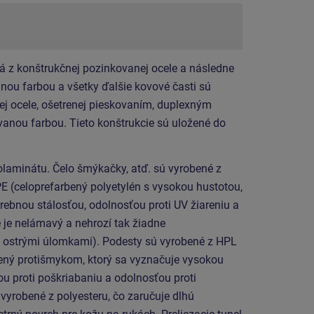
á z konštrukčnej pozinkovanej ocele a následne
ou farbou a všetky ďalšie kovové časti sú
ej ocele, ošetrenej pieskovaním, duplexným
anou farbou. Tieto konštrukcie sú uložené do
olaminátu.
Čelo šmýkačky, atď. sú vyrobené z
E (celoprefarbený polyetylén s vysokou hustotou,
rebnou stálosťou, odolnosťou proti UV žiareniu a
 je nelámavý a nehrozí tak žiadne
í ostrými úlomkami). Podesty sú vyrobené z HPL
ený protišmykom, ktorý sa vyznačuje vysokou
u proti poškriabaniu a odolnosťou proti
vyrobené z polyesteru, čo zaručuje dlhú