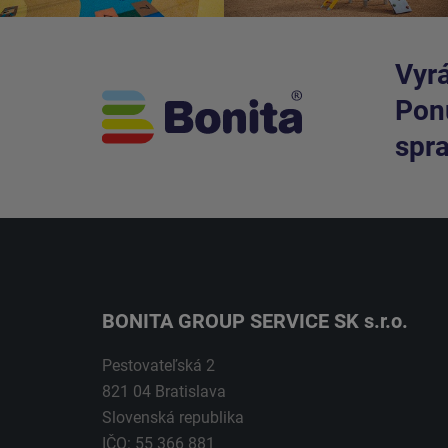
Vyrá
Ponú
spra
BONITA GROUP SERVICE SK s.r.o.
Pestovateľská 2
821 04 Bratislava
Slovenská republika
IČO: 55 366 881