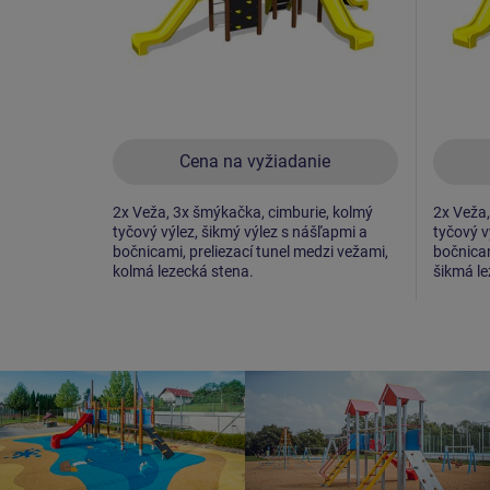
Cena na vyžiadanie
2x Veža, 3x šmýkačka, cimburie, kolmý
2x Veža,
tyčový výlez, šikmý výlez s nášľapmi a
tyčový v
bočnicami, preliezací tunel medzi vežami,
bočnicam
kolmá lezecká stena.
šikmá le