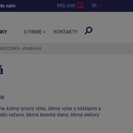
Môj účet
SK
šte nám
NKY
O FIRME
KONTAKTY
NH2029KS - strieborná
á
10
ie, kolmý tyčový výlez, šikmý výlez s nášľapmi a
edzi vežami, šikmá lezecká stena, šikmý sieťový