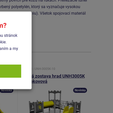
etrný povrch pre kožu na rukách. Preliezacie tunel
arbený polyetylén, ktorý sa vyznačuje vysokou
ou proti UV žiareniu). Všetok spojovací materiál
ý.
ím?
hu stránok
kie.
vaním a my
Produkt - UNH-3005K-10
Produkt - U
2034K
Herná zostava hrad UNH3005K
Herná z
- celokovová
- celoko
Novinka
Novinka