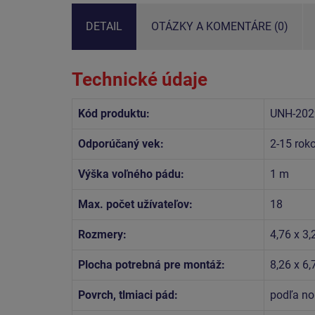
DETAIL
OTÁZKY A KOMENTÁRE (0)
Technické údaje
Kód produktu:
UNH-202
Odporúčaný vek:
2-15 rok
Výška voľného pádu:
1 m
Max. počet užívateľov:
18
Rozmery:
4,76 x 3,
Plocha potrebná pre montáž:
8,26 x 6
Povrch, tlmiaci pád:
podľa no