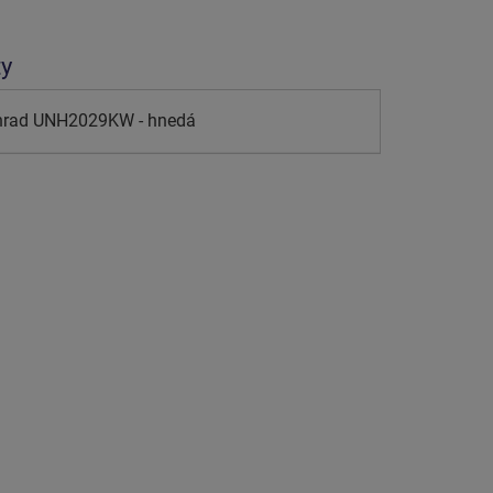
ty
 hrad UNH2029KW - hnedá