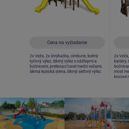
Cena na vyžiadanie
2x Veža, 2x šmýkačka, cimburie, kolmý
2x Veža,
tyčový výlez, šikmý výlez s nášľapmi a
bariéry,
bočnicami, preliezací tunel medzi vežami,
bočnicam
šikmá lezecká stena, šikmý sieťový výlez.
most med
kovové r