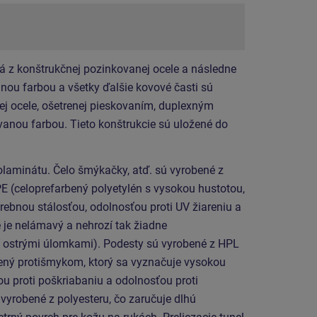
á z konštrukčnej pozinkovanej ocele a následne
ou farbou a všetky ďalšie kovové časti sú
ej ocele, ošetrenej pieskovaním, duplexným
anou farbou. Tieto konštrukcie sú uložené do
olaminátu.
Čelo šmýkačky, atď. sú vyrobené z
E (celoprefarbený polyetylén s vysokou hustotou,
rebnou stálosťou, odolnosťou proti UV žiareniu a
 je nelámavý a nehrozí tak žiadne
í ostrými úlomkami). Podesty sú vyrobené z HPL
ený protišmykom, ktorý sa vyznačuje vysokou
u proti poškriabaniu a odolnosťou proti
vyrobené z polyesteru, čo zaručuje dlhú