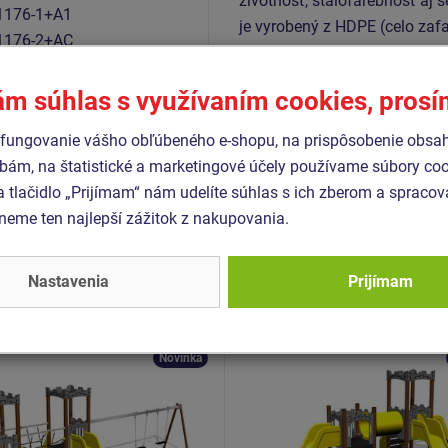
životnosť, stálofarebnosť aj š
1176-1+A1
je vyrobený z HDPE (celo zaf
1176-2+AC
farebnou stálosťou a odolnosť
1176-3
je pozinkovaný alebo nerezov
1176-11
ám súhlas s využívaním cookies, pros
fungovanie vášho obľúbeného e-shopu, na prispôsobenie obsa
bám, na štatistické a marketingové účely používame súbory coo
a tlačidlo „Prijímam“ nám udelíte súhlas s ich zberom a spraco
Podobný
tovar
eme ten najlepší zážitok z nakupovania.
- UNH-2025K-10
Produkt - UNH-2034K-10
Nastavenia
Prijímam
 zostava hrad UNH2025K
Herná zostava hrad UNH
kovová
- celokovová
Novinka