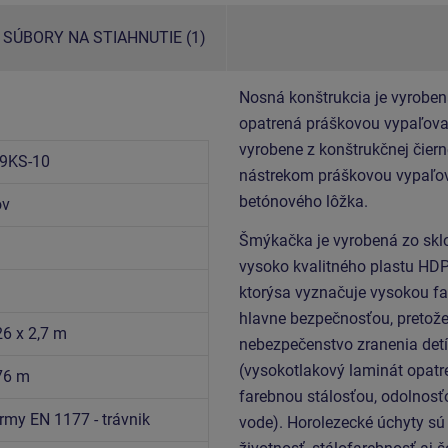
SÚBORY NA STIAHNUTIE (1)
Nosná konštrukcia je vyroben
opatrená práškovou vypaľovan
vyrobene z konštrukčnej čiern
9KS-10
nástrekom práškovou vypaľov
betónového lôžka.
ov
Šmýkačka je vyrobená zo skl
vysoko kvalitného plastu HDP
ktorýsa vyznačuje vysokou fa
hlavne bezpečnosťou, pretože
26 x 2,7 m
nebezpečenstvo zranenia det
(vysokotlakový laminát opatr
,76 m
farebnou stálosťou, odolnosťo
rmy EN 1177 - trávnik
vode).
Horolezecké úchyty sú 