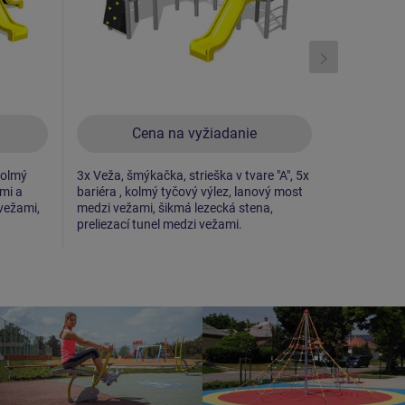
Cena na vyžiadanie
C
kolmý
3x Veža, šmýkačka, strieška v tvare "A", 5x
2x Veža, šm
pmi a
bariéra , kolmý tyčový výlez, lanový most
sieťový výl
 vežami,
medzi vežami, šikmá lezecká stena,
s nášľapmi,
preliezací tunel medzi vežami.
lanový mos