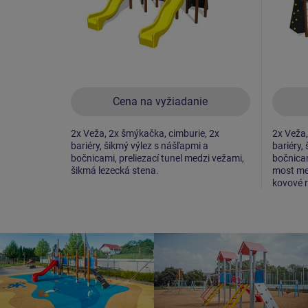
Cena na vyžiadanie
2x Veža, 2x šmýkačka, cimburie, 2x
2x Veža,
bariéry, šikmý výlez s nášľapmi a
bariéry,
bočnicami, preliezací tunel medzi vežami,
bočnicam
šikmá lezecká stena.
most med
kovové r