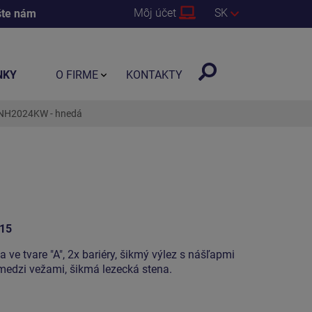
Môj účet
SK
šte nám
NKY
O FIRME
KONTAKTY
UNH2024KW - hnedá
15
 ve tvare "A", 2x bariéry, šikmý výlez s nášľapmi
 medzi vežami, šikmá lezecká stena.