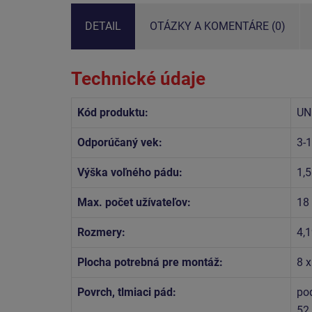
DETAIL
OTÁZKY A KOMENTÁRE (0)
Technické údaje
Kód produktu:
UN
Odporúčaný vek:
3-
Výška voľného pádu:
1,
Max. počet užívateľov:
18
Rozmery:
4,1
Plocha potrebná pre montáž:
8 x
Povrch, tlmiaci pád:
po
52