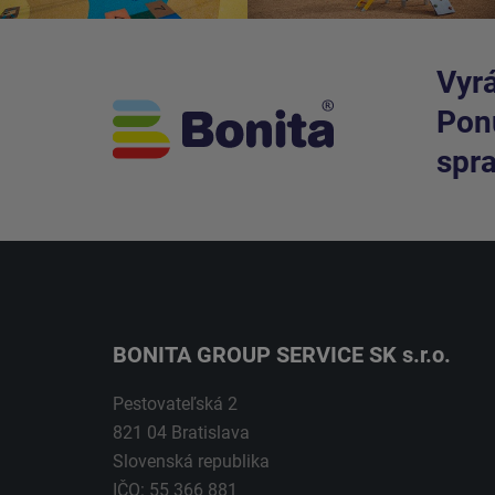
Vyrá
Ponú
spra
BONITA GROUP SERVICE SK s.r.o.
Pestovateľská 2
821 04 Bratislava
Slovenská republika
IČO: 55 366 881