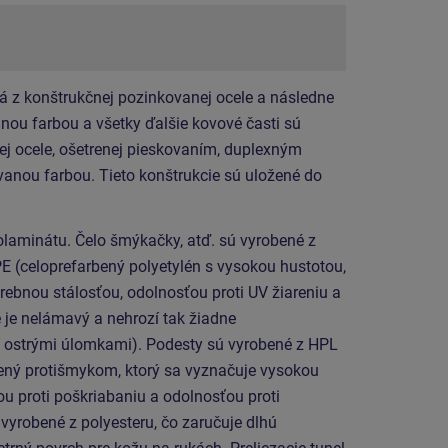
á z konštrukčnej pozinkovanej ocele a následne
ou farbou a všetky ďalšie kovové časti sú
ej ocele, ošetrenej pieskovaním, duplexným
anou farbou. Tieto konštrukcie sú uložené do
olaminátu.
Čelo šmýkačky, atď. sú vyrobené z
E (celoprefarbený polyetylén s vysokou hustotou,
rebnou stálosťou, odolnosťou proti UV žiareniu a
 je nelámavý a nehrozí tak žiadne
í ostrými úlomkami). Podesty sú vyrobené z HPL
ený protišmykom, ktorý sa vyznačuje vysokou
u proti poškriabaniu a odolnosťou proti
vyrobené z polyesteru, čo zaručuje dlhú