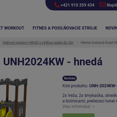
+421 910 359 434
Napí
ET WORKOUT
FITNES A POSILŇOVACIE STROJE
NOVI
Vežové zostavy HRAD s výškou pádu do 2m
Herná zostava hrad 
ad UNH2024KW - hnedá
Novinka
Kód produktu:
UNH-2024KW-
2x Veža, 2x šmýkačka, strieška
a bočnicami, preliezací tunel
Viac informácií