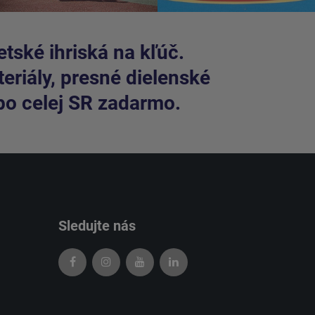
tské ihriská na kľúč.
riály, presné dielenské
po celej SR zadarmo.
Sledujte nás