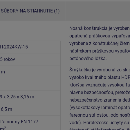
SÚBORY NA STIAHNUTIE (1)
Nosná konštrukcia je vyroben
opatrená práškovou vypaľovan
vyrobene z konštrukčnej čiern
H-2024KW-15
nástrekom práškovou vypaľov
betónového lôžka.
15 rokov
Šmýkačka je vyrobená zo skl
5 m
vysoko kvalitného plastu HDP
ktorýsa vyznačuje vysokou fa
hlavne bezpečnosťou, pretože
9 x 3,25 x 3,16 m
nebezpečenstvo zranenia det
(vysokotlakový laminát opatr
 6,5 m
farebnou stálosťou, odolnosťo
dľa normy EN 1177
vode).
Horolezecké úchyty sú 
2
 m