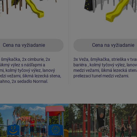
Cena na vyžiadanie
Cena na vyžiadanie
 šmýkačka, 2x cimburie, 2x
3x Veža, šmýkačka, strieška v tvar
 šikmý výlez s nášľapmi a
bariéra , kolmý tyčový výlez, lano
i, kolmý tyčový výlez, lanový
medzi vežami, šikmá lezecká sten
zi vežami, šikmá lezecká stena,
preliezací tunel medzi vežami.
ahno, 2x sedadlo Normal.