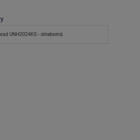
ty
hrad UNH2024KS - strieborná