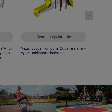
Cena na vyžiadanie
C
e "A", 5x
Veža, tobogan, cimburie, 2x bariéra, šikmý
2x Veža, šm
vý most
výlez s nášľapmi a bočnicami.
sieťový výl
a,
s nášľapmi,
lanový mos