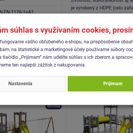
životnosť, stálofarebnosť aj š
je vyrobený z HDPE (celo zaf
N EN 1176-1+A1
farebnou stálosťou a odolnosť
N EN 1176-2+AC
je pozinkovaný alebo nerezov
N EN 1176-3
ám súhlas s využívaním cookies, pros
fungovanie vášho obľúbeného e-shopu, na prispôsobenie obsa
bám, na štatistické a marketingové účely používame súbory coo
a tlačidlo „Prijímam“ nám udelíte súhlas s ich zberom a spraco
Podobný
tovar
eme ten najlepší zážitok z nakupovania.
- UNH-2025K-15
Produkt - UNH-3005K-15
Nastavenia
Prijímam
 zostava hrad UNH2025K
Herná zostava hrad UNH
kovová
- celokovová
Novinka