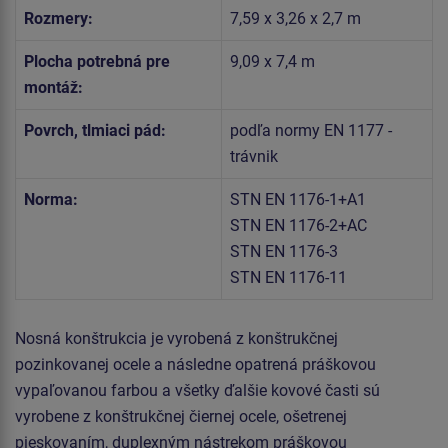
Rozmery:
7,59 x 3,26 x 2,7 m
Plocha potrebná pre
9,09 x 7,4 m
montáž:
Povrch, tlmiaci pád:
podľa normy EN 1177 -
trávnik
Norma:
STN EN 1176-1+A1
STN EN 1176-2+AC
STN EN 1176-3
STN EN 1176-11
Nosná konštrukcia je vyrobená z konštrukčnej
pozinkovanej ocele a následne opatrená práškovou
vypaľovanou farbou a všetky ďalšie kovové časti sú
vyrobene z konštrukčnej čiernej ocele, ošetrenej
pieskovaním, duplexným nástrekom práškovou