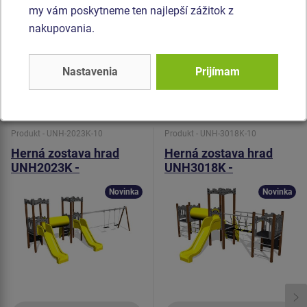
kožu na rukách. Preliezacie tunel je vyrobený z HDPE (celo
my vám poskytneme ten najlepší zážitok z
zafarbený polyetylén, ktorý sa vyznačuje vysokou farebnou
nakupovania.
stálosťou a odolnosťou proti UV žiareniu). Všetok
spojovací materiál je pozinkovaný alebo nerezový.
Nastavenia
Prijímam
Podobný
tovar
Produkt - UNH-2023K-10
Produkt - UNH-3018K-10
Herná zostava hrad
Herná zostava hrad
UNH2023K -
UNH3018K -
celokovová
celokovová
Novinka
Novinka