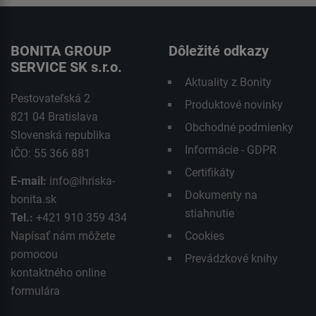
BONITA GROUP
Dôležité odkazy
SERVICE SK s.r.o.
Aktuality z Bonity
Pestovateľská 2
Produktové novinky
821 04 Bratislava
Obchodné podmienky
Slovenská republika
Informácie - GDPR
IČO: 55 366 881
Certifikáty
E-mail:
info@ihriska-
Dokumenty na
bonita.sk
stiahnutie
Tel.:
+421 910 359 434
Napísať nám môžete
Cookies
pomocou
Prevádzkové knihy
kontaktného
online
formulára