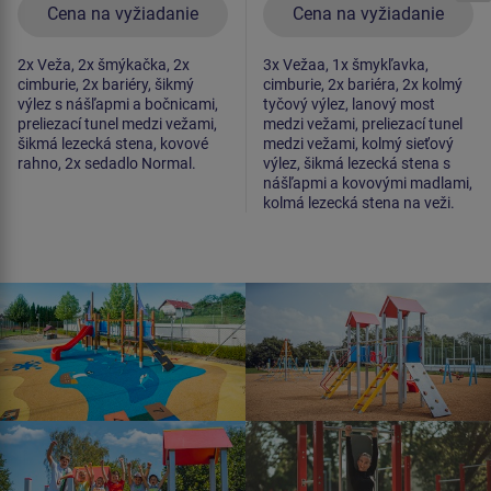
Cena na vyžiadanie
Cena na vyžiadanie
2x Veža, 2x šmýkačka, 2x
3x Vežaa, 1x šmykľavka,
cimburie, 2x bariéry, šikmý
cimburie, 2x bariéra, 2x kolmý
výlez s nášľapmi a bočnicami,
tyčový výlez, lanový most
preliezací tunel medzi vežami,
medzi vežami, preliezací tunel
šikmá lezecká stena, kovové
medzi vežami, kolmý sieťový
rahno, 2x sedadlo Normal.
výlez, šikmá lezecká stena s
nášľapmi a kovovými madlami,
kolmá lezecká stena na veži.