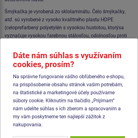
Šmýkačka je vyrobená zo sklolaminátu. Čelo šmýkačky,
atď. sú vyrobené z vysoko kvalitného plastu HDPE
(celoprefarbený polyetylén s vysokou hustotou, ktorýsa
vyznačuje vysokou farebnou stálosťou, odolnosťou proti
UV žiareniu a hlavne bezpečnosťou, pretože je nelámavý a
nehrozí tak žiadne nebezpečenstvo zranenia detí ostrými
Dáte nám súhlas s využívaním
úlomkami). Šplhacia sieť je vyrobená z materiálu
cookies, prosím?
HERKULES (16 mm lana z polypropylénu s vnútorným
oceľovým jadrom) a je spojovaná plastovými alebo
Na správne fungovanie vášho obľúbeného e-shopu,
hliníkovými spojmi. Podesty sú vyrobené z HPL
na prispôsobenie obsahu stránok vašim potrebám,
(vysokotlakový laminát opatrený protišmykom, ktorý sa
na štatistické a marketingové účely používame
vyznačuje vysokou farebnou stálosťou, odolnosťou proti
súbory cookie. Kliknutím na tlačidlo „Prijímam“
poškriabaniu a odolnosťou proti vode). Všetok spojovací
nám udelíte súhlas s ich zberom a spracovaním a
materiál je pozinkovaný alebo nerezový.
my vám poskytneme ten najlepší zážitok z
nakupovania.
Podobný
tovar