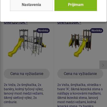
Nastavenia
Prijímam
Produkt - UNH-2010K-15
Produkt - UNH-2038K-15
Herná zostava hrad
Herná zostava hrad
UNH2010K -
UNH2038K -
celokovová
celokovová
Novinka
Novinka
Cena na vyžiadanie
Cena na vyžiadanie
2x Veža, 2x šmýkačka, 2x
2x Veža, šmýkačka, strieška v
bariéry, kolmý tyčový výlez,
tvare "A", šikmá lezecká stena s
lanový most medzi vežami,
nášľapy a kovovámi madlami,
šikmý sieťový výlez, 2x
šikmá lezecká stena, lanový
cimburie.
most medzi vežami, kolmá
lezecká stena, 2x bariéra.