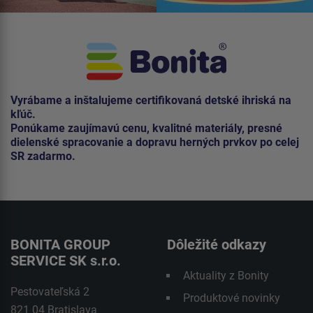
Vyrábame a inštalujeme certifikovaná detské ihriská na
kľúč.
Ponúkame zaujímavú cenu, kvalitné materiály, presné
dielenské spracovanie a dopravu herných prvkov po celej
SR zadarmo.
BONITA GROUP
Dôležité odkazy
SERVICE SK s.r.o.
Aktuality z Bonity
Pestovateľská 2
Produktové novinky
821 04 Bratislava