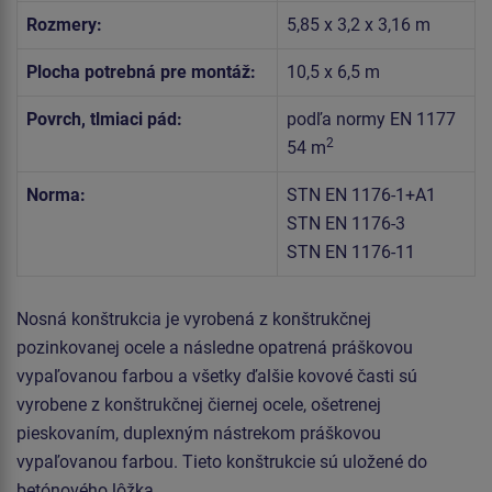
Rozmery:
5,85 x 3,2 x 3,16 m
Plocha potrebná pre montáž:
10,5 x 6,5 m
Povrch, tlmiaci pád:
podľa normy EN 1177
2
54 m
Norma:
STN EN 1176-1+A1
STN EN 1176-3
STN EN 1176-11
Nosná konštrukcia je vyrobená z konštrukčnej
pozinkovanej ocele a následne opatrená práškovou
vypaľovanou farbou a všetky ďalšie kovové časti sú
vyrobene z konštrukčnej čiernej ocele, ošetrenej
pieskovaním, duplexným nástrekom práškovou
vypaľovanou farbou. Tieto konštrukcie sú uložené do
betónového lôžka.