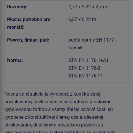
Rozmery:
2,77 x 3,22 x 2,7 m
Plocha potrebná pre
6,27 x 6,22 m
montáž:
Povrch, tlmiaci pád:
podľa normy EN 1177 -
trávnik
Norma:
STN EN 1176-1+A1
STN EN 1176-3
STN EN 1176-11
Nosná konštrukcia je vyrobená z konštrukčnej
pozinkovanej ocele a následne opatrená práškovou
vypaľovanou farbou a všetky ďalšie kovové časti sú
vyrobene z konštrukčnej čiernej ocele, ošetrenej
pieskovaním, duplexným nástrekom práškovou
vypaľovanou farbou. Tieto konštrukcie sú uložené do