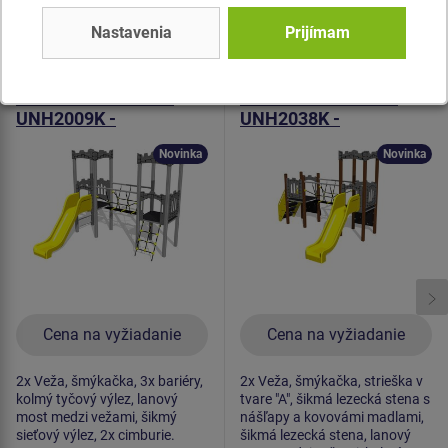
Podobný
tovar
Nastavenia
Prijímam
Produkt - UNH-2009K-10
Produkt - UNH-2038K-10
Herná zostava hrad
Herná zostava hrad
UNH2009K -
UNH2038K -
celokovová
celokovová
Novinka
Novinka
Cena na vyžiadanie
Cena na vyžiadanie
2x Veža, šmýkačka, 3x bariéry,
2x Veža, šmýkačka, strieška v
kolmý tyčový výlez, lanový
tvare "A", šikmá lezecká stena s
most medzi vežami, šikmý
nášľapy a kovovámi madlami,
sieťový výlez, 2x cimburie.
šikmá lezecká stena, lanový