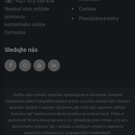
Tel.:
+421 910 359 434
Napísať nám môžete
Cookies
pomocou
Prevádzkové knihy
kontaktného
online
formulára
Sledujte nás
Keďže naše výrobky neustále vylepšujeme a inovujeme, niektoré
vizualizácie alebo fotografie herných prvkov a zostáv nemusí byť v danom
okamihu zhodné s reálnym výrobkom, ale môžu byť nepatrne odlišné.
Rovnako tak farebné prevedenie výrobkov je možné meniť. Preto si
spoločnosť Bonita Group Service s.r.o. vyhradzuje právo zmien, a to ako
technického riešenia, tak i vzhľadu u všetkých výrobkov, najmä na
webových stránkach a v propagačných materiáloch.