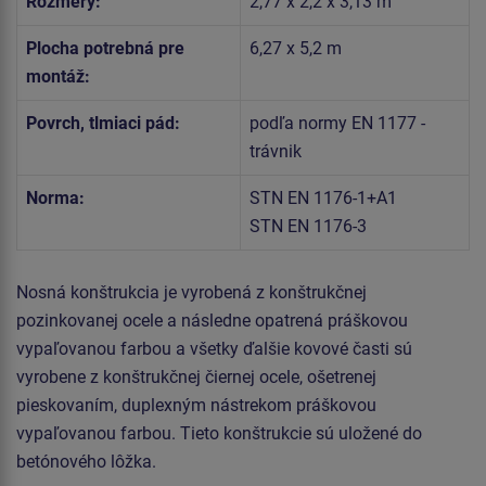
Rozmery:
2,77 x 2,2 x 3,13 m
Plocha potrebná pre
6,27 x 5,2 m
montáž:
Povrch, tlmiaci pád:
podľa normy EN 1177 -
trávnik
Norma:
STN EN 1176-1+A1
STN EN 1176-3
Nosná konštrukcia je vyrobená z konštrukčnej
pozinkovanej ocele a následne opatrená práškovou
vypaľovanou farbou a všetky ďalšie kovové časti sú
vyrobene z konštrukčnej čiernej ocele, ošetrenej
pieskovaním, duplexným nástrekom práškovou
vypaľovanou farbou. Tieto konštrukcie sú uložené do
betónového lôžka.