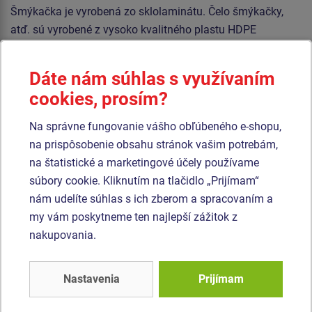
Šmýkačka je vyrobená zo sklolaminátu. Čelo šmýkačky,
atď. sú vyrobené z vysoko kvalitného plastu HDPE
(celoprefarbený polyetylén s vysokou hustotou, ktorýsa
vyznačuje vysokou farebnou stálosťou, odolnosťou proti
Dáte nám súhlas s využívaním
UV žiareniu a hlavne bezpečnosťou, pretože je nelámavý a
cookies, prosím?
nehrozí tak žiadne nebezpečenstvo zranenia detí ostrými
úlomkami). Podesty sú vyrobené z HPL (vysokotlakový
Na správne fungovanie vášho obľúbeného e-shopu,
laminát opatrený protišmykom, ktorý sa vyznačuje vysokou
na prispôsobenie obsahu stránok vašim potrebám,
farebnou stálosťou, odolnosťou proti poškriabaniu a
na štatistické a marketingové účely používame
odolnosťou proti vode). Všetok spojovací materiál je
súbory cookie. Kliknutím na tlačidlo „Prijímam“
pozinkovaný alebo nerezový.
nám udelíte súhlas s ich zberom a spracovaním a
my vám poskytneme ten najlepší zážitok z
Podobný
tovar
nakupovania.
Produkt - UNH-2004K-10
Produkt - UNH-1029K-10
Nastavenia
Prijímam
Herná zostava hrad
Herná zostava hrad
UNH2004K -
UNH1029K -