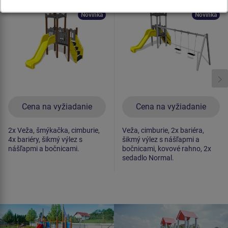
celokovová
celokovová
Novinka
Novinka
Cena na vyžiadanie
Cena na vyžiadanie
2x Veža, šmýkačka, cimburie,
Veža, cimburie, 2x bariéra,
4x bariéry, šikmý výlez s
šikmý výlez s nášľapmi a
nášľapmi a bočnicami.
bočnicami, kovové rahno, 2x
sedadlo Normal.