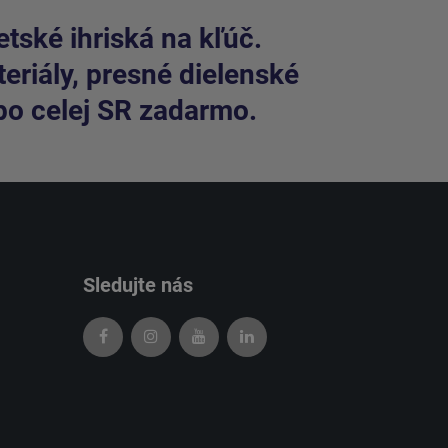
tské ihriská na kľúč.
riály, presné dielenské
po celej SR zadarmo.
Sledujte nás