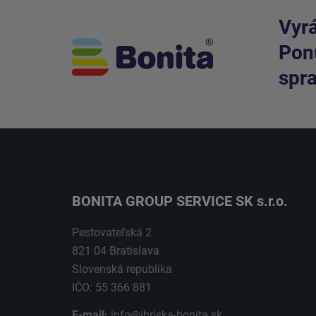
Vyrá
Ponú
spra
BONITA GROUP SERVICE SK s.r.o.
Pestovateľská 2
821 04 Bratislava
Slovenská republika
IČO: 55 366 881
E-mail:
info@ihriska-bonita.sk