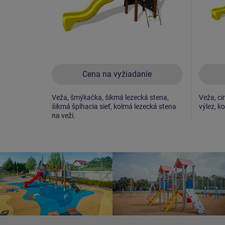
Cena na vyžiadanie
Veža, šmýkačka, šikmá lezecká stena,
Veža, ci
šikmá šplhacia sieť, kolmá lezecká stena
výlez, k
na veži.