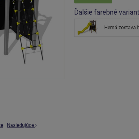
Ďalšie farebné varian
Herná zostava
ce
Nasledujúce