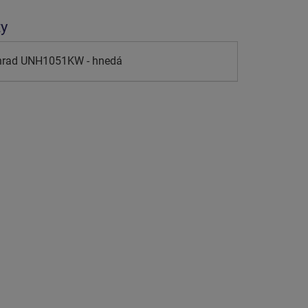
ty
 hrad UNH1051KW - hnedá