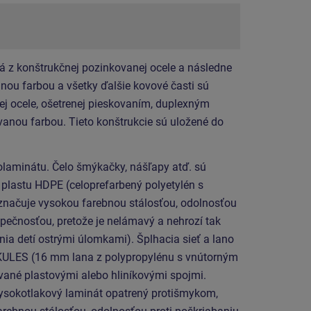
á z konštrukčnej pozinkovanej ocele a následne
ou farbou a všetky ďalšie kovové časti sú
ej ocele, ošetrenej pieskovaním, duplexným
anou farbou. Tieto konštrukcie sú uložené do
laminátu. Čelo šmýkačky, nášľapy atď. sú
 plastu HDPE (celoprefarbený polyetylén s
značuje vysokou farebnou stálosťou, odolnosťou
zpečnosťou, pretože je nelámavý a nehrozí tak
ia detí ostrými úlomkami). Šplhacia sieť a lano
KULES (16 mm lana z polypropylénu s vnútorným
ané plastovými alebo hliníkovými spojmi.
vysokotlakový laminát opatrený protišmykom,