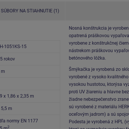
SÚBORY NA STIAHNUTIE (1)
Nosná konštrukcia je vyroben
opatrená práškovou vypaľovan
vyrobene z konštrukčnej čiern
H-1051KS-15
nástrekom práškovou vypaľov
betónového lôžka.
15 rokov
Šmýkačka je vyrobená zo sklo
5 m
vyrobené z vysoko kvalitného
vysokou hustotou, ktorýsa vy
proti UV žiareniu a hlavne be
9 x 1,86 x 2,35 m
žiadne nebezpečenstvo zranen
sú vyrobené z materiálu HER
 5,5 m
oceľovým jadrom) a sú spojov
dľa normy EN 1177
Podesta je vyrobená z HPL (
2
,5 m