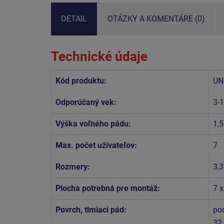
DETAIL
OTÁZKY A KOMENTÁRE (0)
Technické údaje
Kód produktu:
UN
Odporúčaný vek:
3-
Výška voľného pádu:
1,
Max. počet užívateľov:
7
Rozmery:
3,3
Plocha potrebná pre montáž:
7 x
Povrch, tlmiaci pád:
po
32