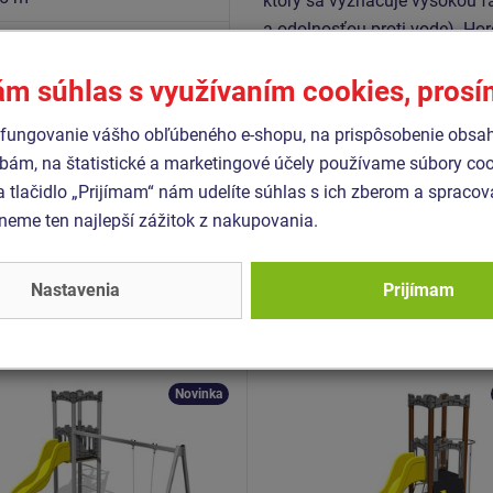
ktorý sa vyznačuje vysokou f
a odolnosťou proti vode). Hor
N EN 1176-1+A1
zaručuje dlhú životnosť, stál
N EN 1176-3
ám súhlas s využívaním cookies, pros
Všetok spojovací materiál je
N EN 1176-11
fungovanie vášho obľúbeného e-shopu, na prispôsobenie obsa
bám, na štatistické a marketingové účely používame súbory coo
a tlačidlo „Prijímam“ nám udelíte súhlas s ich zberom a spraco
Podobný
tovar
eme ten najlepší zážitok z nakupovania.
Nastavenia
Prijímam
- UNH-1019K-15
Produkt - UNH-1038K-15
 zostava hrad UNH1019K
Herná zostava hrad UNH
kovová
- celokovová
Novinka