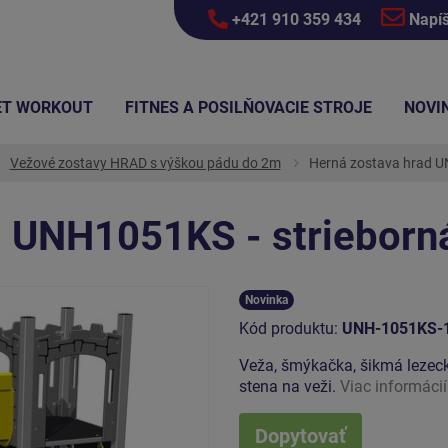
+421 910 359 434
Napí
ET WORKOUT
FITNES A POSILŇOVACIE STROJE
NOVI
Vežové zostavy HRAD s výškou pádu do 2m
Herná zostava hrad U
d UNH1051KS - strieborn
Novinka
Kód produktu:
UNH-1051KS-
Veža, šmýkačka, šikmá lezeck
stena na veži.
Viac informácií
Dopytovať