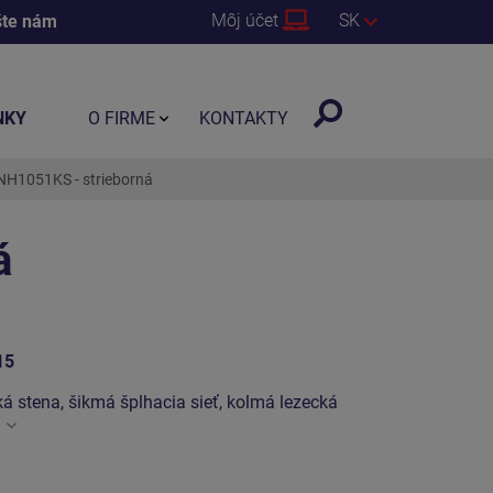
Môj účet
SK
šte nám
NKY
O FIRME
KONTAKTY
NH1051KS - strieborná
á
15
á stena, šikmá šplhacia sieť, kolmá lezecká