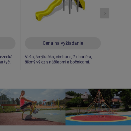
Cena na vyžiadanie
C
lezecká
Veža, šmýkačka, cimburie, 2x bariéra,
Veža, šmýka
na tyč.
šikmý výlez s nášľapmi a bočnicami.
nášľapmi a
stena na ve