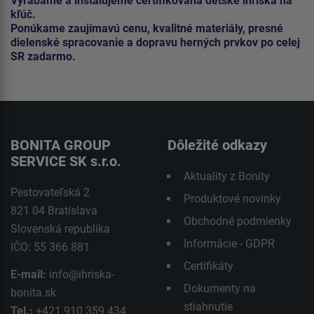
Vyrábame a inštalujeme certifikovaná detské ihriská na
kľúč.
Ponúkame zaujímavú cenu, kvalitné materiály, presné
dielenské spracovanie a dopravu herných prvkov po celej
SR zadarmo.
BONITA GROUP
Dôležité odkazy
SERVICE SK s.r.o.
Aktuality z Bonity
Pestovateľská 2
Produktové novinky
821 04 Bratislava
Obchodné podmienky
Slovenská republika
Informácie - GDPR
IČO: 55 366 881
Certifikáty
E-mail:
info@ihriska-
Dokumenty na
bonita.sk
stiahnutie
Tel.:
+421 910 359 434