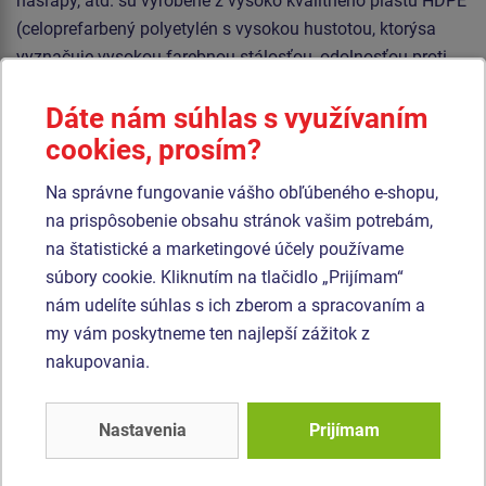
nášľapy, atd. sú vyrobené z vysoko kvalitného plastu HDPE
(celoprefarbený polyetylén s vysokou hustotou, ktorýsa
vyznačuje vysokou farebnou stálosťou, odolnosťou proti
UV žiareniu a hlavne bezpečnosťou, pretože je nelámavý a
Dáte nám súhlas s využívaním
nehrozí tak žiadne nebezpečenstvo zranenia detí ostrými
úlomkami). Podesta je vyrobená z HPL (vysokotlakový
cookies, prosím?
laminát opatrený protišmykom, ktorý sa vyznačuje vysokou
Na správne fungovanie vášho obľúbeného e-shopu,
farebnou stálosťou, odolnosťou proti poškriabaniu a
na prispôsobenie obsahu stránok vašim potrebám,
odolnosťou proti vode). Horolezecké úchyty sú vyrobené z
na štatistické a marketingové účely používame
polyesteru, čo zaručuje dlhú životnosť, stálofarebnosť aj
súbory cookie. Kliknutím na tlačidlo „Prijímam“
šetrný povrch pre kožu na rukách. Všetok spojovací
nám udelíte súhlas s ich zberom a spracovaním a
materiál je pozinkovaný alebo nerezový.
my vám poskytneme ten najlepší zážitok z
nakupovania.
Podobný
tovar
Nastavenia
Prijímam
Produkt - UNH-1041K-10
Produkt - UNH-1038K-10
Herná zostava hrad
Herná zostava hrad