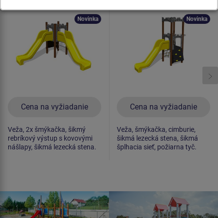
UNH1041K -
UNH1038K -
celokovová
celokovová
Novinka
Novinka
Cena na vyžiadanie
Cena na vyžiadanie
Veža, 2x šmýkačka, šikmý
Veža, šmýkačka, cimburie,
rebríkový výstup s kovovými
šikmá lezecká stena, šikmá
nášlapy, šikmá lezecká stena.
šplhacia sieť, požiarna tyč.