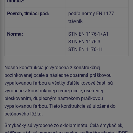
montáž:
Povrch, tlmiaci pád:
podľa normy EN 1177 -
trávnik
Norma:
STN EN 1176-1+A1
STN EN 1176-3
STN EN 1176-11
Nosná konštrukcia je vyrobená z konštrukčnej
pozinkovanej ocele a následne opatrená práškovou
vypaľovanou farbou a všetky ďalšie kovové časti sú
vyrobene z konštrukčnej čiernej ocele, ošetrenej
pieskovaním, duplexným nástrekom práškovou
vypaľovanou farbou. Tieto konštrukcie sú uložené do
betónového lôžka.
Šmýkačky sú vyrobené zo sklolaminátu. Čelá šmýkačiek,