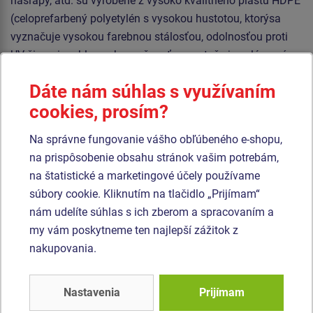
nášľapy, atd. sú vyrobené z vysoko kvalitného plastu HDPE
(celoprefarbený polyetylén s vysokou hustotou, ktorýsa
vyznačuje vysokou farebnou stálosťou, odolnosťou proti
UV žiareniu a hlavne bezpečnosťou, pretože je nelámavý a
nehrozí tak žiadne nebezpečenstvo zranenia detí ostrými
Dáte nám súhlas s využívaním
úlomkami). Šplhacia sieť je vyrobená z materiálu
cookies, prosím?
HERKULES (16 mm lana z polypropylénu s vnútorným
oceľovým jadrom) a sú spojované plastovými alebo
Na správne fungovanie vášho obľúbeného e-shopu,
hliníkovými spojmi. Podesta je vyrobená z HPL
na prispôsobenie obsahu stránok vašim potrebám,
(Vysokotlakový laminát opatrený protišmykom, ktorý sa
na štatistické a marketingové účely používame
vyznačuje vysokou farebnou stálosťou, odolnosťou proti
súbory cookie. Kliknutím na tlačidlo „Prijímam“
UV žiareniu a olnosťou proti vode). Všetok spojovací
nám udelíte súhlas s ich zberom a spracovaním a
materiál je pozinkovaný alebo nerezový.
my vám poskytneme ten najlepší zážitok z
nakupovania.
Podobný
tovar
Nastavenia
Prijímam
Produkt - UNH-1040K-10
Produkt - UNH-1024K-10