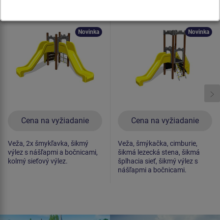
Herná zostava hrad
Herná zostava hrad
UNH1040K -
UNH1024K -
celokovová
celokovová
Novinka
Novinka
Cena na vyžiadanie
Cena na vyžiadanie
Veža, 2x šmykľavka, šikmý
Veža, šmýkačka, cimburie,
výlez s nášľapmi a bočnicami,
šikmá lezecká stena, šikmá
kolmý sieťový výlez.
šplhacia sieť, šikmý výlez s
nášľapmi a bočnicami.