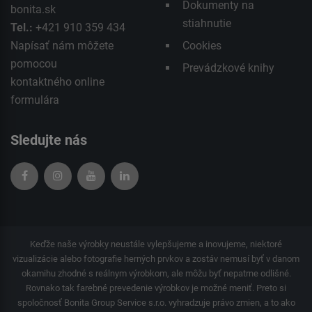
Dokumenty na
bonita.sk
stiahnutie
Tel.:
+421 910 359 434
Napísať nám môžete
Cookies
pomocou
Prevádzkové knihy
kontaktného
online
formulára
Sledujte nás
Keďže naše výrobky neustále vylepšujeme a inovujeme, niektoré
vizualizácie alebo fotografie herných prvkov a zostáv nemusí byť v danom
okamihu zhodné s reálnym výrobkom, ale môžu byť nepatrne odlišné.
Rovnako tak farebné prevedenie výrobkov je možné meniť. Preto si
spoločnosť Bonita Group Service s.r.o. vyhradzuje právo zmien, a to ako