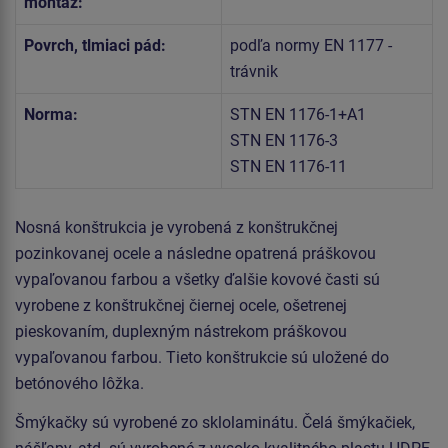
montáž:
Povrch, tlmiaci pád:
podľa normy EN 1177 -
trávnik
Norma:
STN EN 1176-1+A1
STN EN 1176-3
STN EN 1176-11
Nosná konštrukcia je vyrobená z konštrukčnej
pozinkovanej ocele a následne opatrená práškovou
vypaľovanou farbou a všetky ďalšie kovové časti sú
vyrobene z konštrukčnej čiernej ocele, ošetrenej
pieskovaním, duplexným nástrekom práškovou
vypaľovanou farbou. Tieto konštrukcie sú uložené do
betónového lôžka.
Šmýkačky sú vyrobené zo sklolaminátu. Čelá šmýkačiek,