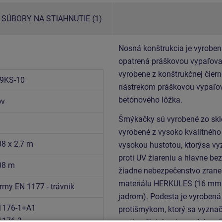
SÚBORY NA STIAHNUTIE (1)
Nosná konštrukcia je vyroben
opatrená práškovou vypaľovan
vyrobene z konštrukčnej čiern
9KS-10
nástrekom práškovou vypaľov
betónového lôžka.
ov
Šmýkačky sú vyrobené zo sklo
vyrobené z vysoko kvalitného
08 x 2,7 m
vysokou hustotou, ktorýsa vy
proti UV žiareniu a hlavne be
,08 m
žiadne nebezpečenstvo zranen
materiálu HERKULES (16 mm 
rmy EN 1177 - trávnik
jadrom). Podesta je vyrobená
1176-1+A1
protišmykom, ktorý sa vyznač
1176-3