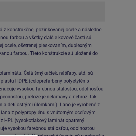
á z konštrukčnej pozinkovanej ocele a následne
ou farbou a všetky ďalšie kovové časti sú
ej ocele, ošetrenej pieskovaním, duplexným
anou farbou. Tieto konštrukcie sú uložené do
laminátu. Čelá šmýkačiek, nášľapy, atd. sú
 plastu HDPE (celoprefarbený polyetylén s
značuje vysokou farebnou stálosťou, odolnosťou
zpečnosťou, pretože je nelámavý a nehrozí tak
ia detí ostrými úlomkami). Lano je vyrobené z
lana z polypropylénu s vnútorným oceľovým
 z HPL (vysokotlakový laminát opatrený
uje vysokou farebnou stálosťou, odolnosťou