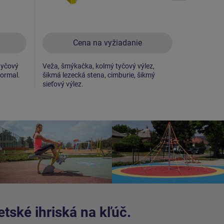
Cena na vyžiadanie
C
 tyčový
Veža, šmýkačka, kolmý tyčový výlez,
Veža, 2x š
Normal.
šikmá lezecká stena, cimburie, šikmý
výstup s ko
sieťový výlez.
stena.
tské ihriská na kľúč.