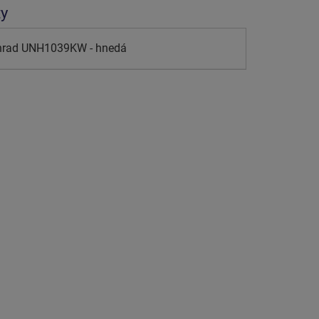
ty
 hrad UNH1039KW - hnedá