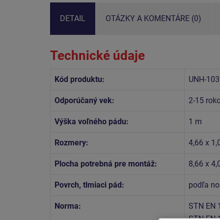
DETAIL
OTÁZKY A KOMENTÁRE (0)
Technické údaje
Kód produktu:
UNH-103
Odporúčaný vek:
2-15 rok
Výška voľného pádu:
1 m
Rozmery:
4,66 x 1,
Plocha potrebná pre montáž:
8,66 x 4
Povrch, tlmiaci pád:
podľa no
Norma:
STN EN 
STN EN 