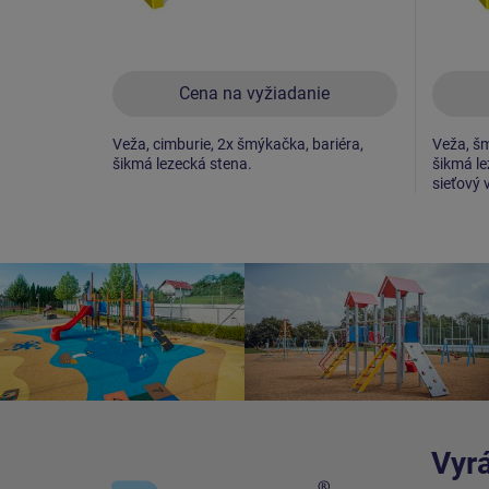
Cena na vyžiadanie
Veža, cimburie, 2x šmýkačka, bariéra,
Veža, šm
šikmá lezecká stena.
šikmá le
sieťový 
Vyrá