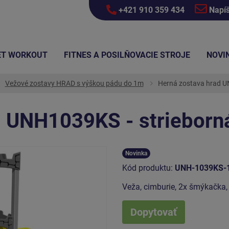
+421 910 359 434
Napí
ET WORKOUT
FITNES A POSILŇOVACIE STROJE
NOVI
Vežové zostavy HRAD s výškou pádu do 1m
Herná zostava hrad U
d UNH1039KS - strieborn
Novinka
Kód produktu:
UNH-1039KS-
Veža, cimburie, 2x šmýkačka, 
Dopytovať