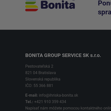
Ponú
spra
BONITA GROUP SERVICE SK s.r.o.
Pestovateľská 2
821 04 Bratislava
Slovenská republika
IČO: 55 366 881
E-mail:
info@ihriska-bonita.sk
Tel.:
+421 910 359 434
Napísať nám môžete pomocou kontaktného
onli