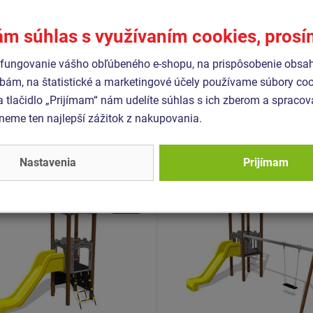
proti poškriabaniu a odolnosť
1176-11
polyesteru, čo zaručuje dlhú ž
ám súhlas s využívaním cookies, pros
kožu na rukách. Všetok spojo
fungovanie vášho obľúbeného e-shopu, na prispôsobenie obsa
bám, na štatistické a marketingové účely používame súbory coo
Podobný
tovar
a tlačidlo „Prijímam“ nám udelíte súhlas s ich zberom a spraco
eme ten najlepší zážitok z nakupovania.
- UNH-1052K-10
Produkt - UNH-1019K-10
Nastavenia
Prijímam
 zostava hrad UNH1052K
Herná zostava hrad UNH
kovová
- celokovová
Novinka