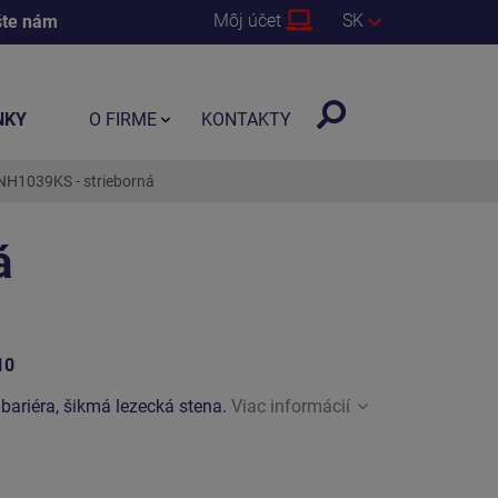
Môj účet
SK
šte nám
NKY
O FIRME
KONTAKTY
NH1039KS - strieborná
á
10
bariéra, šikmá lezecká stena.
Viac informácií