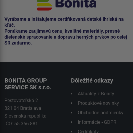
Vyrábame a inštalujeme certifikovaná detské ihriská na
kľúč.
Ponúkame zaujímavú cenu, kvalitné materiály, presné
dielenské spracovanie a dopravu herných prvkov po celej
SR zadarmo.
BONITA GROUP
Dôležité odkazy
SERVICE SK s.r.o.
Aktuality z Bonity
Pestovateľská 2
Produktové novinky
821 04 Bratislava
Obchodné podmienky
Slovenská republika
Informácie - GDPR
IČO: 55 366 881
Certifikáty