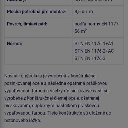
Plocha potrebná pre montáž:
8,5 x 7 m
Povrch, tlmiaci pád:
podľa normy EN 1177
2
56 m
Norma:
STN EN 1176-1+A1
STN EN 1176-2+AC
STN EN 1176-3
Nosná konštrukcia je vyrobená z konštrukčnej
pozinkovanej ocele a následne opatrená práškovou
vypaľovanou farbou a všetky ďalšie kovové časti sú
vyrobene z konštrukčnej čiernej ocele, ošetrenej
pieskovaním, duplexným nástrekom práškovou
vypaľovanou farbou. Tieto konštrukcie sú uložené do
betónového lôžka.