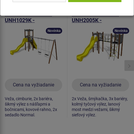
Produkt - UNH-1029K-15
Produkt - UNH-2005K-15
Herná zostava hrad
Herná zostava hrad
UNH1029K -
UNH2005K -
celokovová
celokovová
Novinka
Novinka
Cena na vyžiadanie
Cena na vyžiadanie
Veža, cimburie, 2x bariéra,
2x Veža, šmýkačka, 3x bariéry,
šikmý výlez s nášľapmi a
kolmý tyčový výlez, lanový
bočnicami, kovové rahno, 2x
most medzi vežami, šikmý
sedadlo Normal.
sieťový výlez.