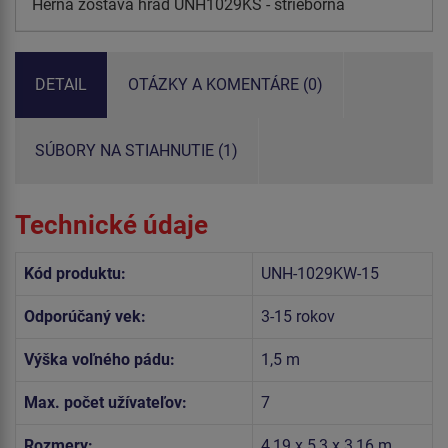
Herná zostava hrad UNH1029KS - strieborná
DETAIL
OTÁZKY A KOMENTÁRE (0)
SÚBORY NA STIAHNUTIE (1)
Technické údaje
Kód produktu:
UNH-1029KW-15
Odporúčaný vek:
3-15 rokov
Výška voľného pádu:
1,5 m
Max. počet užívateľov:
7
Rozmery:
4,19 x 5,3 x 3,16 m