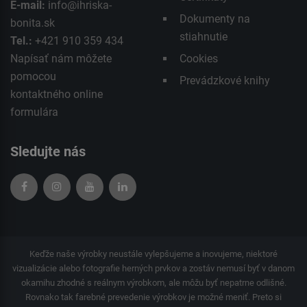
E-mail:
info@ihriska-
Dokumenty na
bonita.sk
stiahnutie
Tel.:
+421 910 359 434
Napísať nám môžete
Cookies
pomocou
Prevádzkové knihy
kontaktného
online
formulára
Sledujte nás
Keďže naše výrobky neustále vylepšujeme a inovujeme, niektoré
vizualizácie alebo fotografie herných prvkov a zostáv nemusí byť v danom
okamihu zhodné s reálnym výrobkom, ale môžu byť nepatrne odlišné.
Rovnako tak farebné prevedenie výrobkov je možné meniť. Preto si