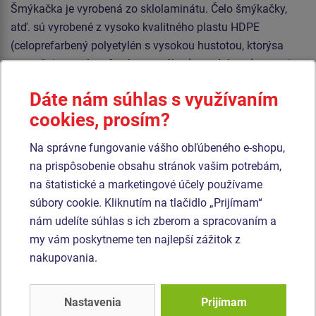
Šmýkačka je vyrobená zo sklolaminátu. Čelo šmýkačky,
atď. sú vyrobené z vysoko kvalitného plastu HDPE
(celoprefarbený polyetylén s vysokou hustotou, ktorýsa
vyznačuje vysokou farebnou stálosťou, odolnosťou proti
UV žiareniu a hlavne bezpečnosťou, pretože je nelámavý a
Dáte nám súhlas s využívaním
nehrozí tak žiadne nebezpečenstvo zranenia detí ostrými
cookies, prosím?
úlomkami). Podesta je vyrobená z HPL (vysokotlakový
laminát opatrený protišmykom, ktorý sa vyznačuje vysokou
Na správne fungovanie vášho obľúbeného e-shopu,
farebnou stálosťou, odolnosťou proti poškriabaniu a
na prispôsobenie obsahu stránok vašim potrebám,
odolnosťou proti vode). Sedadlo Normal hojdačky je
na štatistické a marketingové účely používame
hlinikové, obalené mäkkou a pohodlnou gumou. Reťaze sú
súbory cookie. Kliknutím na tlačidlo „Prijímam“
nerezové, čím sa docieli veľmi výrazného predĺženia ich
nám udelíte súhlas s ich zberom a spracovaním a
životnosti. Všetok spojovací materiál je pozinkovaný alebo
my vám poskytneme ten najlepší zážitok z
nerezový.
nakupovania.
Podobný
tovar
Nastavenia
Prijímam