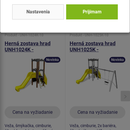
spojovací materiál je pozinkovaný alebo nerezový.
Nastavenia
Prijímam
Podobný
tovar
Produkt - UNH-1024K-10
Produkt - UNH-1025K-10
Herná zostava hrad
Herná zostava hrad
UNH1024K -
UNH1025K -
celokovová
celokovová
Novinka
Novinka
Cena na vyžiadanie
Cena na vyžiadanie
Veža, šmýkačka, cimburie,
Veža, cimburie, 2x bariéra,