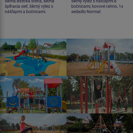
šikmá lezecká stena, šikmá
šikmý výlez s nášľapmi a
šplhacia sieť, šikmý výlez s
bočnicami, kovové rahno, 1x
nášľapmi a bočnicami.
sedadlo Normal.