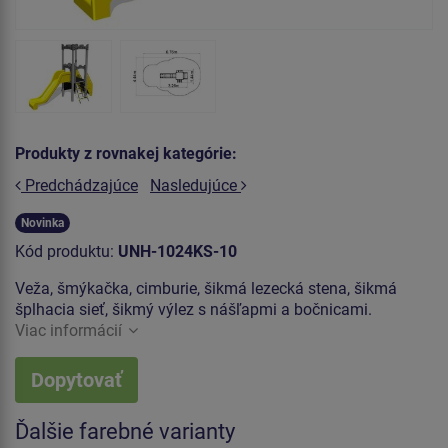
Produkty z rovnakej kategórie:
Predchádzajúce
Nasledujúce
Novinka
Kód produktu:
UNH-1024KS-10
Veža, šmýkačka, cimburie, šikmá lezecká stena, šikmá
šplhacia sieť, šikmý výlez s nášľapmi a bočnicami.
Viac informácií
Dopytovať
Ďalšie farebné varianty