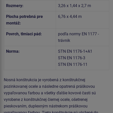
Rozmery:
3,26 x 1,44 x 2,7 m
Plocha potrebná pre
6,76 x 4,44 m
montáž:
Povrch, tlmiaci pád:
podľa normy EN 1177 -
trávnik
Norma:
STN EN 1176-1+A1
STN EN 1176-3
STN EN 1176-11
Nosná konštrukcia je vyrobená z konštrukčnej
pozinkovanej ocele a následne opatrená práškovou
vypaľovanou farbou a všetky ďalšie kovové časti sú
vyrobene z konštrukčnej čiernej ocele, ošetrenej
pieskovaním, duplexným nástrekom práškovou
vypaľovanou farbou. Tieto konštrukcie sú uložené do