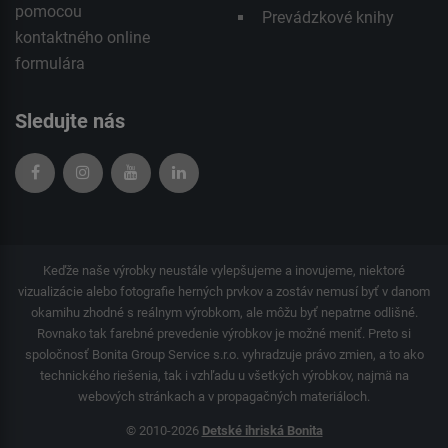
pomocou
Prevádzkové knihy
kontaktného
online
formulára
Sledujte nás
Keďže naše výrobky neustále vylepšujeme a inovujeme, niektoré
vizualizácie alebo fotografie herných prvkov a zostáv nemusí byť v danom
okamihu zhodné s reálnym výrobkom, ale môžu byť nepatrne odlišné.
Rovnako tak farebné prevedenie výrobkov je možné meniť. Preto si
spoločnosť Bonita Group Service s.r.o. vyhradzuje právo zmien, a to ako
technického riešenia, tak i vzhľadu u všetkých výrobkov, najmä na
webových stránkach a v propagačných materiáloch.
© 2010-2026
Detské ihriská Bonita