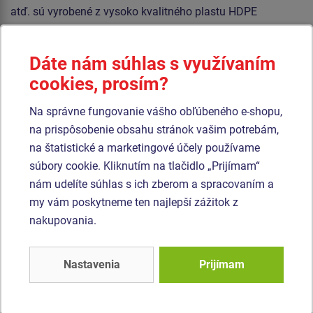
atď. sú vyrobené z vysoko kvalitného plastu HDPE
(celoprefarbený polyetylén s vysokou hustotou, ktorýsa
vyznačuje vysokou farebnou stálosťou, odolnosťou proti
Dáte nám súhlas s využívaním
UV žiareniu a hlavne bezpečnosťou, pretože je nelámavý a
cookies, prosím?
nehrozí tak žiadne nebezpečenstvo zranenia detí ostrými
úlomkami). Podesta je vyrobená z HPL (vysokotlakový
Na správne fungovanie vášho obľúbeného e-shopu,
laminát opatrený protišmykom, ktorý sa vyznačuje vysokou
na prispôsobenie obsahu stránok vašim potrebám,
farebnou stálosťou, odolnosťou proti poškriabaniu a
na štatistické a marketingové účely používame
odolnosťou proti vode). Všetok spojovací materiál je
súbory cookie. Kliknutím na tlačidlo „Prijímam“
pozinkovaný alebo nerezový.
nám udelíte súhlas s ich zberom a spracovaním a
my vám poskytneme ten najlepší zážitok z
Podobný
tovar
nakupovania.
Produkt - UNH-1021K-15
Produkt - UNH-1013K-15
Nastavenia
Prijímam
Herná zostava hrad
Herná zostava hrad
UNH1021K -
UNH1013K -
celokovová
celokovová