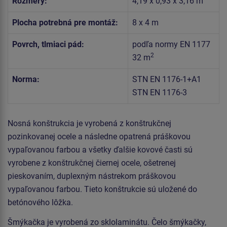
Rozmery:
4,19 x 0,93 x 3,16 m
Plocha potrebná pre montáž:
8 x 4 m
Povrch, tlmiaci pád:
podľa normy EN 1177
2
32 m
Norma:
STN EN 1176-1+A1
STN EN 1176-3
Nosná konštrukcia je vyrobená z konštrukčnej
pozinkovanej ocele a následne opatrená práškovou
vypaľovanou farbou a všetky ďalšie kovové časti sú
vyrobene z konštrukčnej čiernej ocele, ošetrenej
pieskovaním, duplexným nástrekom práškovou
vypaľovanou farbou. Tieto konštrukcie sú uložené do
betónového lôžka.
Šmýkačka je vyrobená zo sklolaminátu. Čelo šmýkačky,