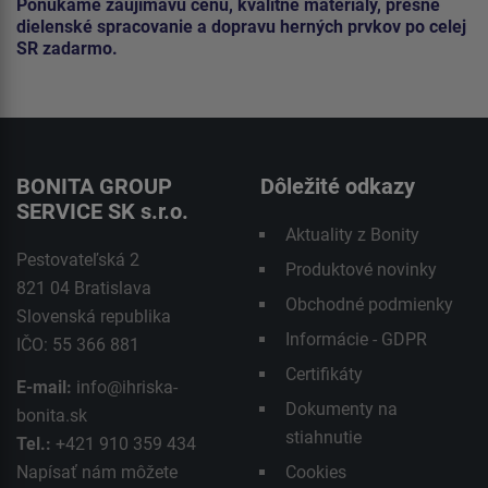
Ponúkame zaujímavú cenu, kvalitné materiály, presné
dielenské spracovanie a dopravu herných prvkov po celej
SR zadarmo.
BONITA GROUP
Dôležité odkazy
SERVICE SK s.r.o.
Aktuality z Bonity
Pestovateľská 2
Produktové novinky
821 04 Bratislava
Obchodné podmienky
Slovenská republika
Informácie - GDPR
IČO: 55 366 881
Certifikáty
E-mail:
info@ihriska-
Dokumenty na
bonita.sk
stiahnutie
Tel.:
+421 910 359 434
Napísať nám môžete
Cookies