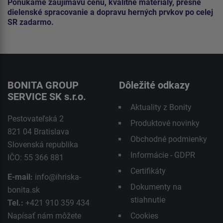
Ponúkame zaujímavú cenu, kvalitné materiály, presné
dielenské spracovanie a dopravu herných prvkov po celej
SR zadarmo.
BONITA GROUP
Dôležité odkazy
SERVICE SK s.r.o.
Aktuality z Bonity
Pestovateľská 2
Produktové novinky
821 04 Bratislava
Obchodné podmienky
Slovenská republika
Informácie - GDPR
IČO: 55 366 881
Certifikáty
E-mail:
info@ihriska-
Dokumenty na
bonita.sk
stiahnutie
Tel.:
+421 910 359 434
Napísať nám môžete
Cookies