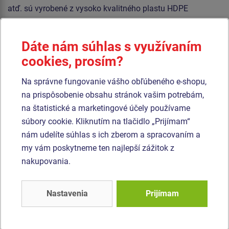
atď. sú vyrobené z vysoko kvalitného plastu HDPE
(celoprefarbený polyetylén s vysokou hustotou, ktorýsa
vyznačuje vysokou farebnou stálosťou, odolnosťou proti
Dáte nám súhlas s využívaním
UV žiareniu a hlavne bezpečnosťou, pretože je nelámavý a
cookies, prosím?
nehrozí tak žiadne nebezpečenstvo zranenia detí ostrými
úlomkami). Podesta je vyrobená z HPL (vysokotlakový
Na správne fungovanie vášho obľúbeného e-shopu,
laminát opatrený protišmykom, ktorý sa vyznačuje vysokou
na prispôsobenie obsahu stránok vašim potrebám,
farebnou stálosťou, odolnosťou proti poškriabaniu a
na štatistické a marketingové účely používame
odolnosťou proti vode). Všetok spojovací materiál je
súbory cookie. Kliknutím na tlačidlo „Prijímam“
pozinkovaný alebo nerezový.
nám udelíte súhlas s ich zberom a spracovaním a
my vám poskytneme ten najlepší zážitok z
Podobný
tovar
nakupovania.
Produkt - UNH-1012K-15
Produkt - UNH-1057K-15
Nastavenia
Prijímam
Herná zostava hrad
Herná zostava hrad
UNH1012K -
UNH1057K -
celokovová
celokovová