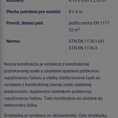
Rozmery:
4,19 x 0,93 x 2,35 m
Plocha potrebná pre montáž:
8 x 4 m
Povrch, tlmiaci pád:
podľa normy EN 1177
2
32 m
Norma:
STN EN 1176-1+A1
STN EN 1176-3
Nosná konštrukcia je vyrobená z konštrukčnej
pozinkovanej ocele a následne opatrená práškovou
vypaľovanou farbou a všetky ďalšie kovové časti sú
vyrobene z konštrukčnej čiernej ocele, ošetrenej
pieskovaním, duplexným nástrekom práškovou
vypaľovanou farbou. Tieto konštrukcie sú uložené do
betónového lôžka.
Šmýkačka je vyrobená zo sklolaminátu. Čelo šmýkačky,