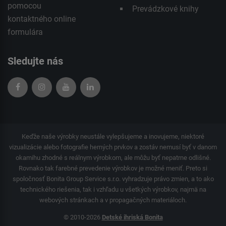
pomocou
Prevádzkové knihy
kontaktného
online
formulára
Sledujte nás
Keďže naše výrobky neustále vylepšujeme a inovujeme, niektoré
vizualizácie alebo fotografie herných prvkov a zostáv nemusí byť v danom
okamihu zhodné s reálnym výrobkom, ale môžu byť nepatrne odlišné.
Rovnako tak farebné prevedenie výrobkov je možné meniť. Preto si
spoločnosť Bonita Group Service s.r.o. vyhradzuje právo zmien, a to ako
technického riešenia, tak i vzhľadu u všetkých výrobkov, najmä na
webových stránkach a v propagačných materiáloch.
© 2010-2026
Detské ihriská Bonita