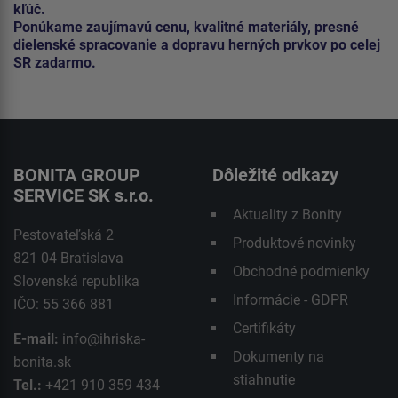
kľúč.
Ponúkame zaujímavú cenu, kvalitné materiály, presné
dielenské spracovanie a dopravu herných prvkov po celej
SR zadarmo.
BONITA GROUP
Dôležité odkazy
SERVICE SK s.r.o.
Aktuality z Bonity
Pestovateľská 2
Produktové novinky
821 04 Bratislava
Obchodné podmienky
Slovenská republika
Informácie - GDPR
IČO: 55 366 881
Certifikáty
E-mail:
info@ihriska-
Dokumenty na
bonita.sk
stiahnutie
Tel.:
+421 910 359 434