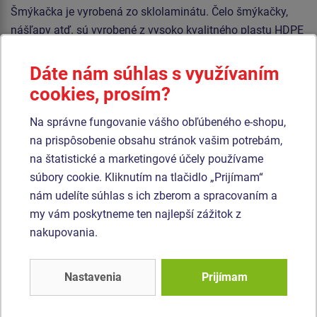
Šmýkačka je vyrobená zo sklolaminátu. Čelo šmýkačky,
nášľapy atď. sú vyrobené z vysoko kvalitného plastu HDPE
(celoprefarbený polyetylén s vysokou hustotou, ktorýsa
vyznačuje vysokou farebnou stálosťou, odolnosťou proti
Dáte nám súhlas s využívaním
UV žiareniu a hlavne bezpečnosťou, pretože je nelámavý a
cookies, prosím?
nehrozí tak žiadne nebezpečenstvo zranenia detí ostrými
Na správne fungovanie vášho obľúbeného e-shopu,
úlomkami). Podesta je vyrobená z HPL (vysokotlakový
na prispôsobenie obsahu stránok vašim potrebám,
laminát opatrený protišmykom, ktorý sa vyznačuje vysokou
na štatistické a marketingové účely používame
farebnou stálosťou, odolnosťou proti poškriabaniu a
súbory cookie. Kliknutím na tlačidlo „Prijímam“
odolnosťou proti vode). Všetok spojovací materiál je
nám udelíte súhlas s ich zberom a spracovaním a
pozinkovaný alebo nerezový.
my vám poskytneme ten najlepší zážitok z
nakupovania.
Podobný
tovar
Nastavenia
Prijímam
Produkt - UNH-1005K-10
Produkt - UNH-1018K-10
Herná zostava hrad
Herná zostava hrad
UNH1005K -
UNH1018K -