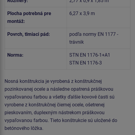
Rozmery:
2,77 x 0,9 x 1,85 m
Plocha potrebná pre
6,27 x 3,9 m
montáž:
Povrch, tlmiaci pád:
podľa normy EN 1177 -
trávnik
Norma:
STN EN 1176-1+A1
STN EN 1176-3
Nosná konštrukcia je vyrobená z konštrukčnej
pozinkovanej ocele a následne opatrená práškovou
vypaľovanou farbou a všetky ďalšie kovové časti sú
vyrobene z konštrukčnej čiernej ocele, ošetrenej
pieskovaním, duplexným nástrekom práškovou
vypaľovanou farbou. Tieto konštrukcie sú uložené do
betónového lôžka.