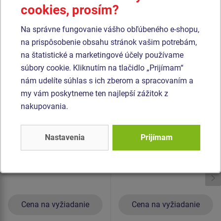
nebezpečenstvo zranenia detí ostrými úlomkami). Všetok
cookies, prosím?
spojovací materiál je pozinkovaný alebo nerezový.
Na správne fungovanie vášho obľúbeného e-shopu,
na prispôsobenie obsahu stránok vašim potrebám,
Podobný
tovar
na štatistické a marketingové účely používame
súbory cookie. Kliknutím na tlačidlo „Prijímam“
Produkt - EDP-6201K-10
Produkt - EDP-6202K-10
nám udelíte súhlas s ich zberom a spracovaním a
Edukačný panel -
Edukačný panel - Piano
my vám poskytneme ten najlepší zážitok z
Gitara, bicie a činely -
a gitara - celokovový
nakupovania.
celokovový
Nastavenia
Prijímam
Cena na vyžiadanie
Cena na vyžiadanie